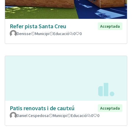
Refer pista Santa Creu
Acceptada
Denisse
Municipi
Educació
0
0
Patis renovats i de cautxú
Acceptada
Daniel Cespedosa
Municipi
Educació
0
0