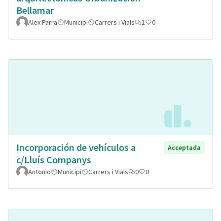
Bellamar
Alex Parra
Municipi
Carrers i Vials
1
0
Incorporación de vehículos a
Acceptada
c/Lluís Companys
Antonio
Municipi
Carrers i Vials
0
0