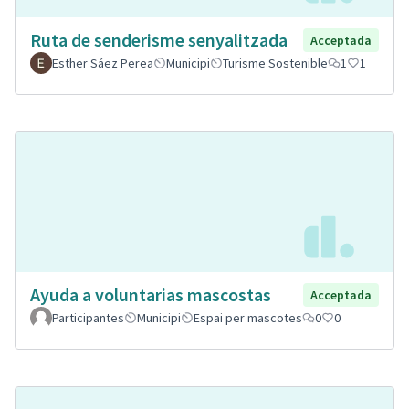
Ruta de senderisme senyalitzada
Acceptada
Esther Sáez Perea
Municipi
Turisme Sostenible
1
1
Ayuda a voluntarias mascostas
Acceptada
Participantes
Municipi
Espai per mascotes
0
0