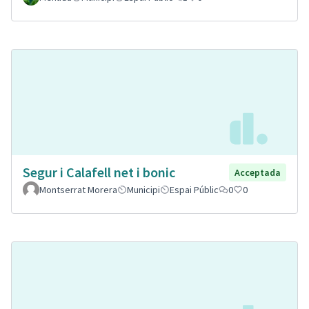
Segur i Calafell net i bonic
Acceptada
Montserrat Morera
Municipi
Espai Públic
0
0