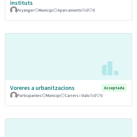
instituts
Aryanger
Municipi
Aparcaments
0
0
Voreres a urbanitzacions
Acceptada
Participantes
Municipi
Carrers i Vials
0
0