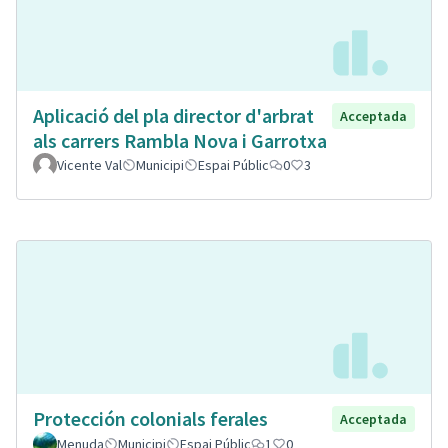
Aplicació del pla director d'arbrat
Acceptada
als carrers Rambla Nova i Garrotxa
Vicente Val
Municipi
Espai Públic
0
3
Protección colonials ferales
Acceptada
Menuda
Municipi
Espai Públic
1
0