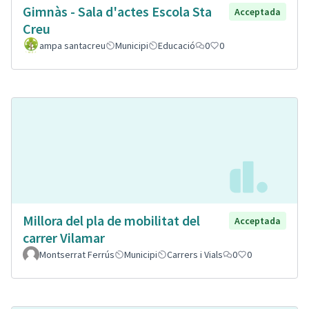
Gimnàs - Sala d'actes Escola Sta
Acceptada
Creu
ampa santacreu
Municipi
Educació
0
0
Millora del pla de mobilitat del
Acceptada
carrer Vilamar
Montserrat Ferrús
Municipi
Carrers i Vials
0
0