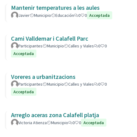
Mantenir temperatures a les aules
Javier
Municipio
Educación
0
0
Acceptada
Cami Valldemar i Calafell Parc
Participantes
Municipio
Calles y Viales
0
0
Acceptada
Voreres a urbanitzacions
Participantes
Municipio
Calles y Viales
0
0
Acceptada
Arreglo aceras zona Calafell platja
Victoria Atienza
Municipio
0
0
Acceptada