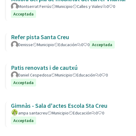
Montserrat Ferrús
Municipio
Calles y Viales
0
0
Acceptada
Refer pista Santa Creu
Denisse
Municipio
Educación
0
0
Acceptada
Patis renovats i de cautxú
Daniel Cespedosa
Municipio
Educación
0
0
Acceptada
Gimnàs - Sala d'actes Escola Sta Creu
ampa santacreu
Municipio
Educación
0
0
Acceptada