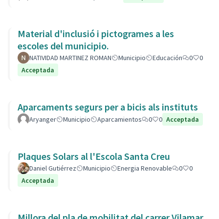
Material d'inclusió i pictogrames a les
escoles del municipio.
NATIVIDAD MARTINEZ ROMAN
Municipio
Educación
0
0
Acceptada
Aparcaments segurs per a bicis als instituts
Aryanger
Municipio
Aparcamientos
0
0
Acceptada
Plaques Solars al l'Escola Santa Creu
Daniel Gutiérrez
Municipio
Energia Renovable
0
0
Acceptada
Millora del pla de mobilitat del carrer Vilamar