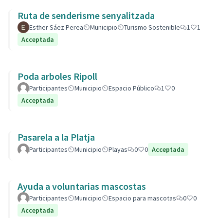
Ruta de senderisme senyalitzada
Esther Sáez Perea
Municipio
Turismo Sostenible
1
1
Acceptada
Poda arboles Ripoll
Participantes
Municipio
Espacio Público
1
0
Acceptada
Pasarela a la Platja
Participantes
Municipio
Playas
0
0
Acceptada
Ayuda a voluntarias mascostas
Participantes
Municipio
Espacio para mascotas
0
0
Acceptada