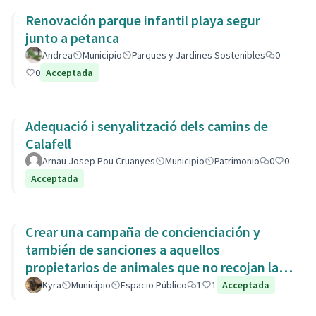
Renovación parque infantil playa segur
junto a petanca
Andrea
Municipio
Parques y Jardines Sostenibles
0
0
Acceptada
Adequació i senyalització dels camins de
Calafell
Arnau Josep Pou Cruanyes
Municipio
Patrimonio
0
0
Acceptada
Crear una campaña de concienciación y
también de sanciones a aquellos
propietarios de animales que no recojan las
heces de las aceras. Es responsabili
Kyra
Municipio
Espacio Público
1
1
Acceptada