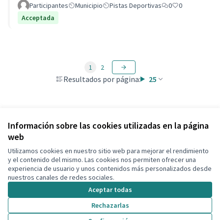
Participantes
Municipio
Pistas Deportivas
0
0
Acceptada
1
2
Resultados por página:
25
Ver todas las propuestas retiradas
Información sobre las cookies utilizadas en la página
web
Utilizamos cookies en nuestro sitio web para mejorar el rendimiento
Términos y condiciones de uso
y el contenido del mismo. Las cookies nos permiten ofrecer una
Configuración de cookies
experiencia de usuario y unos contenidos más personalizados desde
Decidim Calafell en X
Decidim Calafell en Facebook
Decidim Calafell en YouTube
Decidim Calafell en GitHub
nuestros canales de redes sociales.
(Enlace externo)
(Enlace externo)
(Enlace externo)
(Enlace externo)
Aceptar todas
Rechazarlas
Con licenci
(Enlace exte