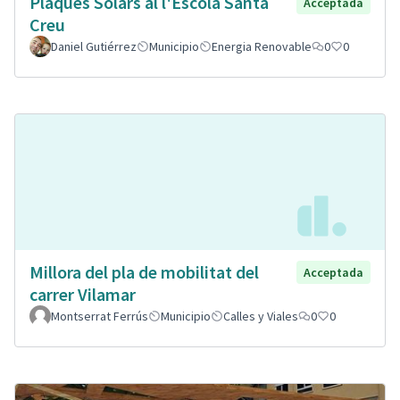
Plaques Solars al l'Escola Santa
Acceptada
Creu
Daniel Gutiérrez
Municipio
Energia Renovable
0
0
Millora del pla de mobilitat del
Acceptada
carrer Vilamar
Montserrat Ferrús
Municipio
Calles y Viales
0
0