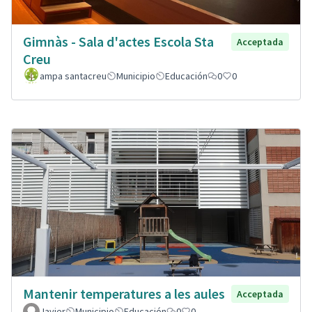
Gimnàs - Sala d'actes Escola Sta
Acceptada
Creu
ampa santacreu
Municipio
Educación
0
0
Mantenir temperatures a les aules
Acceptada
Javier
Municipio
Educación
0
0