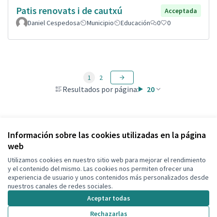
Patis renovats i de cautxú
Acceptada
Daniel Cespedosa
Municipio
Educación
0
0
1
2
Resultados por página:
20
Ver todas las propuestas retiradas
Información sobre las cookies utilizadas en la página
web
Utilizamos cookies en nuestro sitio web para mejorar el rendimiento
Términos y condiciones de uso
y el contenido del mismo. Las cookies nos permiten ofrecer una
Configuración de cookies
experiencia de usuario y unos contenidos más personalizados desde
Decidim Calafell en X
Decidim Calafell en Facebook
Decidim Calafell en YouTube
Decidim Calafell en GitHub
nuestros canales de redes sociales.
(Enlace externo)
(Enlace externo)
(Enlace externo)
(Enlace externo)
Aceptar todas
Rechazarlas