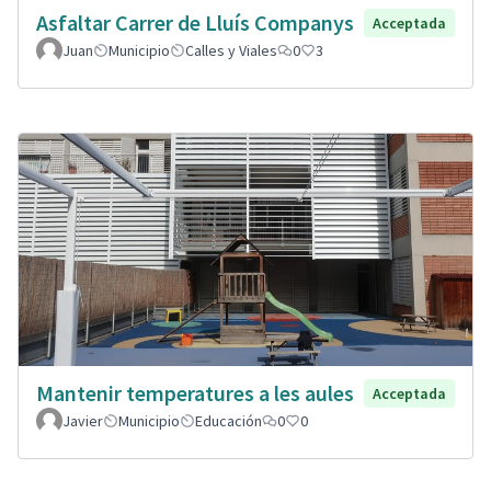
Asfaltar Carrer de Lluís Companys
Acceptada
Juan
Municipio
Calles y Viales
0
3
Mantenir temperatures a les aules
Acceptada
Javier
Municipio
Educación
0
0