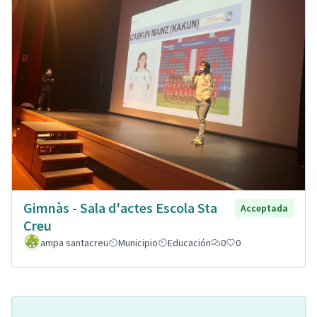
Gimnàs - Sala d'actes Escola Sta
Acceptada
Creu
ampa santacreu
Municipio
Educación
0
0