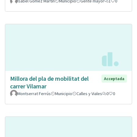
Isabel Gomez Martin
Municipio
Gente mayor
1
0
Millora del pla de mobilitat del
Acceptada
carrer Vilamar
Montserrat Ferrús
Municipio
Calles y Viales
0
0