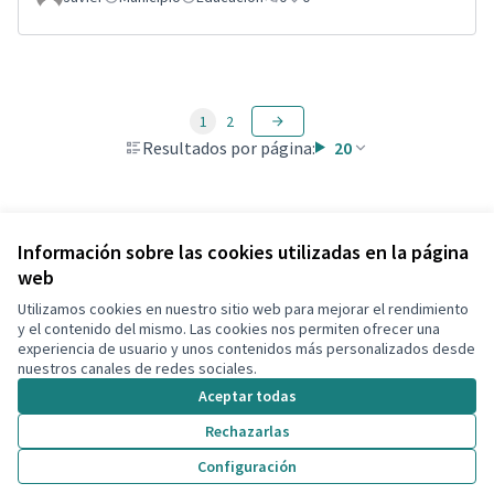
1
2
Resultados por página:
20
Ver todas las propuestas retiradas
Información sobre las cookies utilizadas en la página
web
Utilizamos cookies en nuestro sitio web para mejorar el rendimiento
Términos y condiciones de uso
y el contenido del mismo. Las cookies nos permiten ofrecer una
Configuración de cookies
experiencia de usuario y unos contenidos más personalizados desde
Decidim Calafell en X
Decidim Calafell en Facebook
Decidim Calafell en YouTube
Decidim Calafell en GitHub
nuestros canales de redes sociales.
(Enlace externo)
(Enlace externo)
(Enlace externo)
(Enlace externo)
Aceptar todas
Rechazarlas
Con licenci
(Enlace exte
Configuración
(Enlace externo)
Web creada con
software libre
.
(Enlace externo)