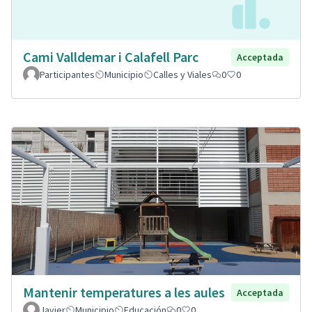
Cami Valldemar i Calafell Parc
Acceptada
Participantes
Municipio
Calles y Viales
0
0
Mantenir temperatures a les aules
Acceptada
Javier
Municipio
Educación
0
0