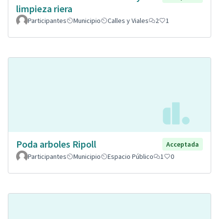
limpieza riera
Participantes
Municipio
Calles y Viales
2
1
Poda arboles Ripoll
Acceptada
Participantes
Municipio
Espacio Público
1
0