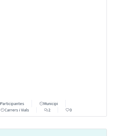
Participantes
Municipi
Carrers i Vials
2
0