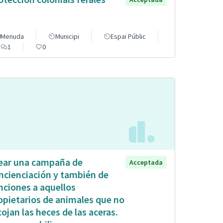
Menuda
Municipi
Espai Públic
1
0
ear una campaña de
Acceptada
ncienciación y también de
nciones a aquellos
opietarios de animales que no
cojan las heces de las aceras.