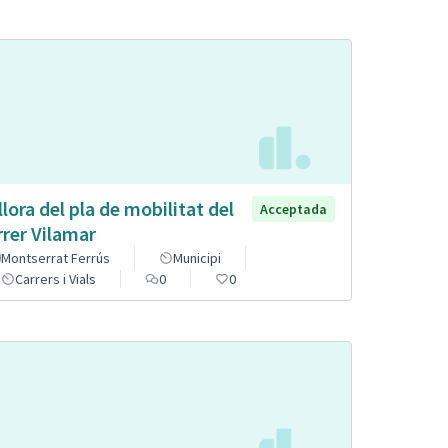
llora del pla de mobilitat del
Acceptada
rrer Vilamar
Montserrat Ferrús
Municipi
Carrers i Vials
0
0