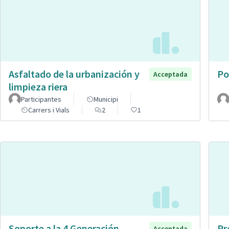
Asfaltado de la urbanización y
Po
Acceptada
limpieza riera
Participantes
Municipi
Carrers i Vials
2
1
Soporte a la 4 Generación
Pr
Acceptada