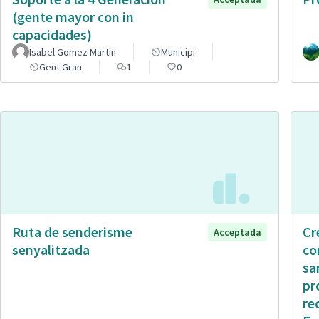
(gente mayor con in
capacidades)
Isabel Gomez Martin
Municipi
Gent Gran
1
0
Ruta de senderisme
Cr
Acceptada
senyalitzada
co
sa
pr
re