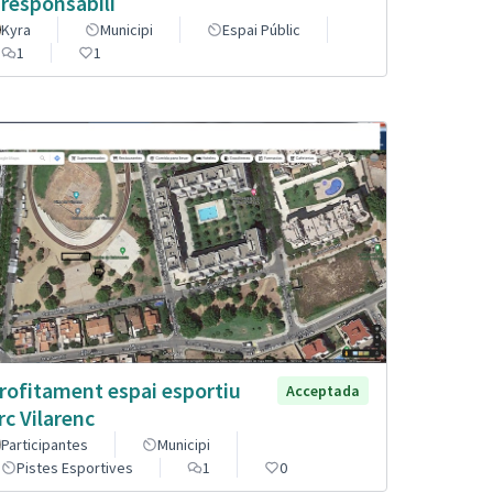
 responsabili
Kyra
Municipi
Espai Públic
1
1
rofitament espai esportiu
Acceptada
rc Vilarenc
Participantes
Municipi
Pistes Esportives
1
0