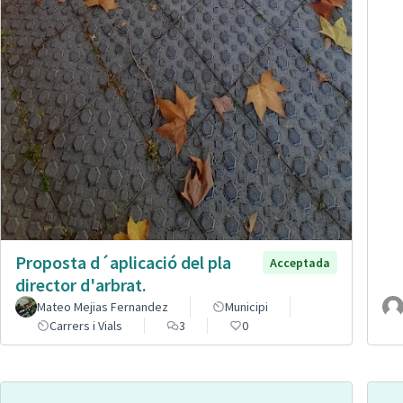
Proposta d´aplicació del pla
Acceptada
director d'arbrat.
Mateo Mejias Fernandez
Municipi
Carrers i Vials
3
0