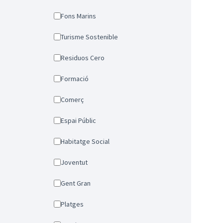
Fons Marins
Turisme Sostenible
Residuos Cero
Formació
Comerç
Espai Públic
Habitatge Social
Joventut
Gent Gran
Platges