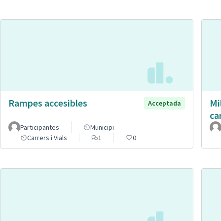
Rampes accesibles
Mi
Acceptada
ca
Participantes
Municipi
Carrers i Vials
1
0