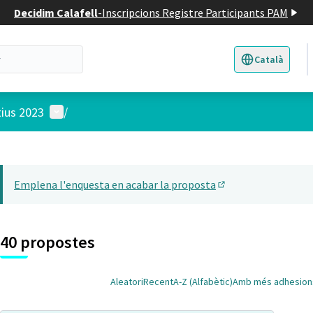
Decidim Calafell
-
Inscripcions Registre Participants PAM
Català
Triar la llengua
E
Menú d'usuari
tius 2023
/
 el mapa
t element és un mapa que presenta els components d'aquesta pàgina
Emplena l'enquesta en acabar la proposta
(Obrir en una pesta
40 propostes
Aleatori
Recent
A-Z (Alfabètic)
Amb més adhesion