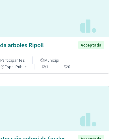
da arboles Ripoll
Acceptada
Participantes
Municipi
Espai Públic
1
0
otección colonials ferales
Acceptada