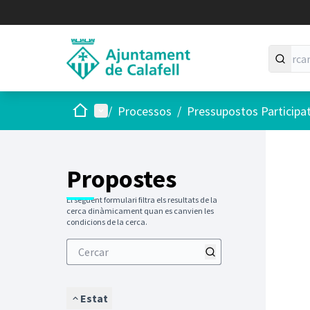
Inici
Menú principal
/
Processos
/
Pressupostos Participa
Saltar
El següen
+
−
Propostes
El següent formulari filtra els resultats de la
cerca dinàmicament quan es canvien les
condicions de la cerca.
Estat