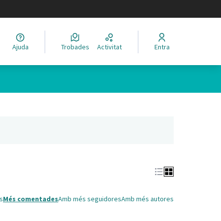
legir el idioma
Ajuda
Trobades
Activitat
Entra
Leaflet
|
©
HERE maps
 com a punts al mapa. L'element es pot fer servir amb un lector 
nya nova)
s
Més comentades
Amb més seguidores
Amb més autores