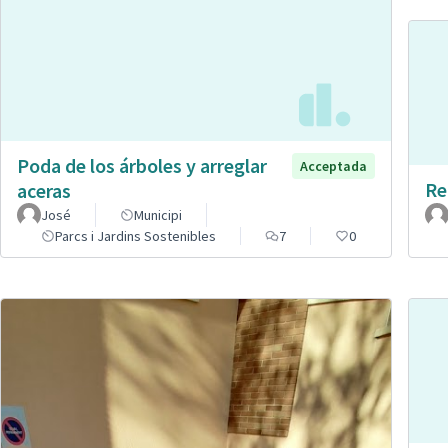
Poda de los árboles y arreglar
Acceptada
Re
aceras
José
Municipi
Parcs i Jardins Sostenibles
7
0