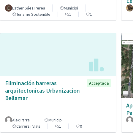
Es
Esther Sáez Perea
Municipi
Turisme Sostenible
1
1
Eliminación barreras
Acceptada
arquitectonicas Urbanizacion
Bellamar
Ap
Pa
Alex Parra
Municipi
Carrers i Vials
1
0