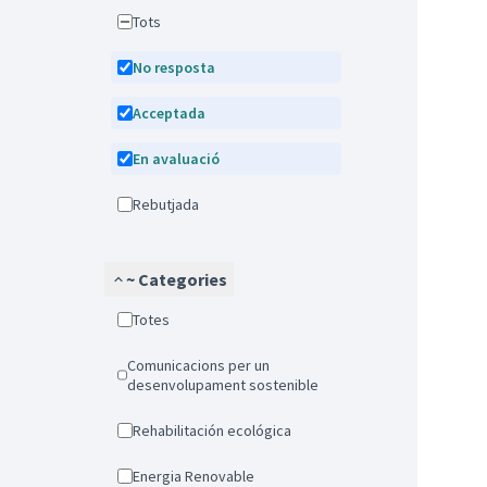
Tots
No resposta
Acceptada
En avaluació
Rebutjada
~ Categories
Totes
Comunicacions per un
desenvolupament sostenible
Rehabilitación ecológica
Energia Renovable