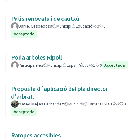
Patis renovats i de cautxú
Daniel Cespedosa
Municipi
Educació
0
0
Acceptada
Poda arboles Ripoll
Participantes
Municipi
Espai Públic
1
0
Acceptada
Proposta d´aplicació del pla director
d'arbrat.
Mateo Mejias Fernandez
Municipi
Carrers i Vials
3
0
Acceptada
Rampes accesibles