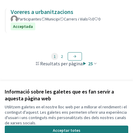
Voreres a urbanitzacions
Participantes
Municipi
Carrers i Vials
0
0
Acceptada
1
2
Resultats per pàgina:
25
Veure totes les propostes retirades
Informació sobre les galetes que es fan servir a
aquesta pàgina web
Utilitzem galetes en el nostre lloc web per a millorar el rendiment i el
Termes i condicions d'ús
contingut d'aquest. Les galetes ens permeten oferir una experiència
Configuració de les galetes
d'usuari i uns continguts més personalitzats des dels nostres canals
Decidim Calafell a X
Decidim Calafell a Facebook
Decidim Calafell a YouTube
Decidim Calafell a GitHub
de xarxes socials.
(Enllaç extern)
(Enllaç extern)
(Enllaç extern)
(Enllaç extern)
Acceptar totes