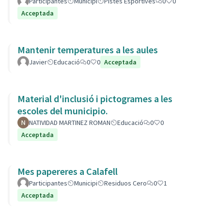
Participantes
Municipi
Pistes Esportives
0
0
Acceptada
Mantenir temperatures a les aules
Javier
Educació
0
0
Acceptada
Material d'inclusió i pictogrames a les
escoles del municipio.
NATIVIDAD MARTINEZ ROMAN
Educació
0
0
Acceptada
Mes papereres a Calafell
Participantes
Municipi
Residuos Cero
0
1
Acceptada