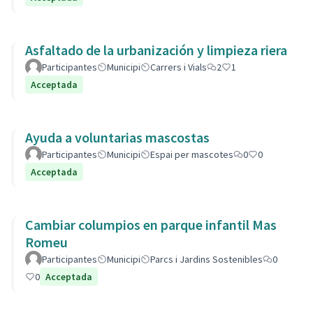
Asfaltado de la urbanización y limpieza riera
Participantes
Municipi
Carrers i Vials
2
1
Acceptada
Ayuda a voluntarias mascostas
Participantes
Municipi
Espai per mascotes
0
0
Acceptada
Cambiar columpios en parque infantil Mas
Romeu
Participantes
Municipi
Parcs i Jardins Sostenibles
0
0
Acceptada