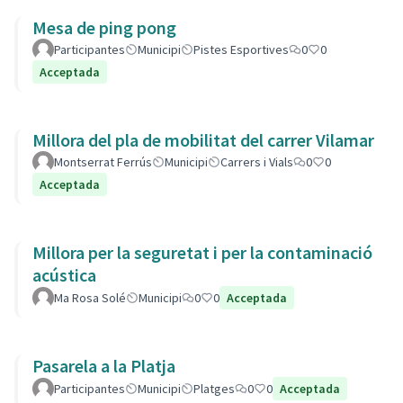
Mesa de ping pong
Participantes
Municipi
Pistes Esportives
0
0
Acceptada
Millora del pla de mobilitat del carrer Vilamar
Montserrat Ferrús
Municipi
Carrers i Vials
0
0
Acceptada
Millora per la seguretat i per la contaminació
acústica
Ma Rosa Solé
Municipi
0
0
Acceptada
Pasarela a la Platja
Participantes
Municipi
Platges
0
0
Acceptada