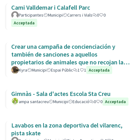
Cami Valldemar i Calafell Parc
Participantes
Municipi
Carrers i Vials
0
0
Acceptada
Crear una campaña de concienciación y
también de sanciones a aquellos
propietarios de animales que no recojan las
heces de las aceras. Es responsabili
Kyra
Municipi
Espai Públic
1
1
Acceptada
Gimnàs - Sala d'actes Escola Sta Creu
ampa santacreu
Municipi
Educació
0
0
Acceptada
Lavabos en la zona deportiva del vilarenc,
pista skate