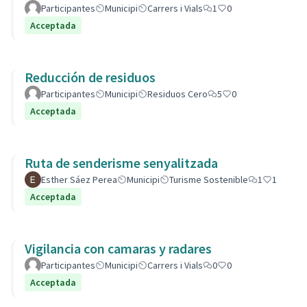
Participantes
Municipi
Carrers i Vials
1
0
Acceptada
Reducción de residuos
Participantes
Municipi
Residuos Cero
5
0
Acceptada
Ruta de senderisme senyalitzada
Esther Sáez Perea
Municipi
Turisme Sostenible
1
1
Acceptada
Vigilancia con camaras y radares
Participantes
Municipi
Carrers i Vials
0
0
Acceptada