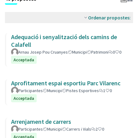
Ordenar propostes:
Adequació i senyalització dels camins de
Calafell
Arnau Josep Pou Cruanyes
Municipi
Patrimoni
0
0
Acceptada
Aprofitament espai esportiu Parc Vilarenc
Participantes
Municipi
Pistes Esportives
1
0
Acceptada
Arrenjament de carrers
Participantes
Municipi
Carrers i Vials
2
0
Acceptada