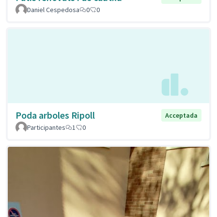
Daniel Cespedosa
0
0
Poda arboles Ripoll
Acceptada
Participantes
1
0