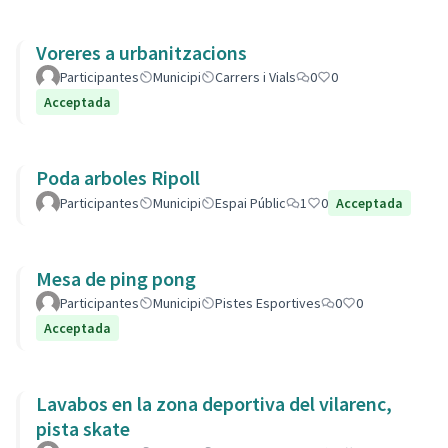
Voreres a urbanitzacions
Participantes
Municipi
Carrers i Vials
0
0
Acceptada
Poda arboles Ripoll
Participantes
Municipi
Espai Públic
1
0
Acceptada
Mesa de ping pong
Participantes
Municipi
Pistes Esportives
0
0
Acceptada
Lavabos en la zona deportiva del vilarenc,
pista skate