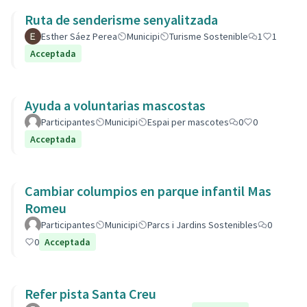
Ruta de senderisme senyalitzada
Esther Sáez Perea
Municipi
Turisme Sostenible
1
1
Acceptada
Ayuda a voluntarias mascostas
Participantes
Municipi
Espai per mascotes
0
0
Acceptada
Cambiar columpios en parque infantil Mas
Romeu
Participantes
Municipi
Parcs i Jardins Sostenibles
0
0
Acceptada
Refer pista Santa Creu