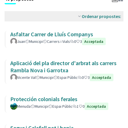
Ordenar propostes:
Asfaltar Carrer de Lluís Companys
Juan
Municipi
Carrers i Vials
0
3
Acceptada
Aplicació del pla director d'arbrat als carrers
Rambla Nova i Garrotxa
Vicente Val
Municipi
Espai Públic
0
3
Acceptada
Protección colonials ferales
Menuda
Municipi
Espai Públic
1
0
Acceptada
Segur i Calafell net i bonic