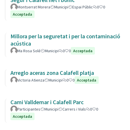
Montserrat Morera
Municipi
Espai Públic
0
0
Acceptada
Millora per la seguretat i per la contaminació
acústica
Ma Rosa Solé
Municipi
0
0
Acceptada
Arreglo aceras zona Calafell platja
Victoria Atienza
Municipi
0
0
Acceptada
Cami Valldemar i Calafell Parc
Participantes
Municipi
Carrers i Vials
0
0
Acceptada