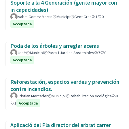
Soporte a la 4 Generación (gente mayor con
in capacidades)
Isabel Gomez Martin
Municipi
Gent Gran
1
0
Acceptada
Poda de los árboles y arreglar aceras
José
Municipi
Parcs i Jardins Sostenibles
7
0
Acceptada
Reforestación, espacios verdes y prevención
contra incendios.
Cristian Mercader
Municipi
Rehabilitación ecológica
0
1
Acceptada
Aplicació del Pla director del arbrat carrer