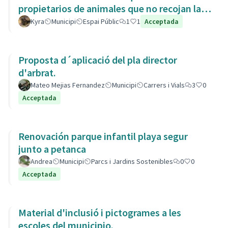
propietarios de animales que no recojan las
heces de las aceras. Es responsabili
Kyra
Municipi
Espai Públic
1
1
Acceptada
Proposta d´aplicació del pla director
d'arbrat.
Mateo Mejias Fernandez
Municipi
Carrers i Vials
3
0
Acceptada
Renovación parque infantil playa segur
junto a petanca
Andrea
Municipi
Parcs i Jardins Sostenibles
0
0
Acceptada
Material d'inclusió i pictogrames a les
escoles del municipio.