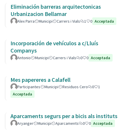
Eliminación barreras arquitectonicas
Urbanizacion Bellamar
Alex Parra
Municipi
Carrers i Vials
1
0
Acceptada
Incorporación de vehículos a c/Lluís
Companys
Antonio
Municipi
Carrers i Vials
0
0
Acceptada
Mes papereres a Calafell
Participantes
Municipi
Residuos Cero
0
1
Acceptada
Aparcaments segurs per a bicis als instituts
Aryanger
Municipi
Aparcaments
0
0
Acceptada