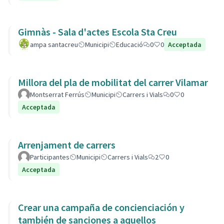
Gimnàs - Sala d'actes Escola Sta Creu
ampa santacreu
Municipi
Educació
0
0
Acceptada
Millora del pla de mobilitat del carrer Vilamar
Montserrat Ferrús
Municipi
Carrers i Vials
0
0
Acceptada
Arrenjament de carrers
Participantes
Municipi
Carrers i Vials
2
0
Acceptada
Crear una campaña de concienciación y
también de sanciones a aquellos