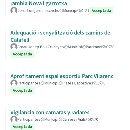
rambla Nova i garrotxa
Jordi Longares escrichs
Municipi
0
1
Acceptada
Adequació i senyalització dels camins de
Calafell
Arnau Josep Pou Cruanyes
Municipi
Patrimoni
0
0
Acceptada
Aprofitament espai esportiu Parc Vilarenc
Participantes
Municipi
Pistes Esportives
1
0
Acceptada
Vigilancia con camaras y radares
Participantes
Municipi
Carrers i Vials
0
0
Acceptada