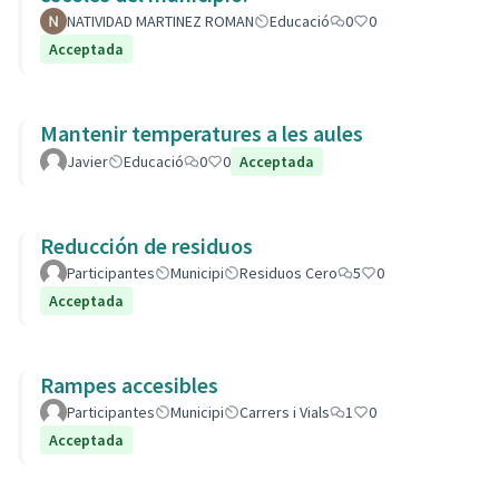
NATIVIDAD MARTINEZ ROMAN
Educació
0
0
Acceptada
Mantenir temperatures a les aules
Javier
Educació
0
0
Acceptada
Reducción de residuos
Participantes
Municipi
Residuos Cero
5
0
Acceptada
Rampes accesibles
Participantes
Municipi
Carrers i Vials
1
0
Acceptada