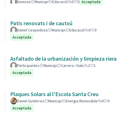
Denisse
Municipi
Educació
0
0
Acceptada
Patis renovats i de cautxú
Daniel Cespedosa
Municipi
Educació
0
0
Acceptada
Asfaltado de la urbanización y limpieza riera
Participantes
Municipi
Carrers i Vials
2
1
Acceptada
Plaques Solars al l'Escola Santa Creu
Daniel Gutiérrez
Municipi
Energia Renovable
0
0
Acceptada