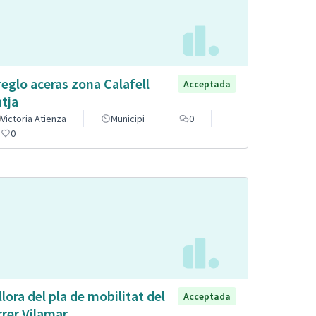
reglo aceras zona Calafell
Acceptada
atja
Victoria Atienza
Municipi
0
0
llora del pla de mobilitat del
Acceptada
rrer Vilamar