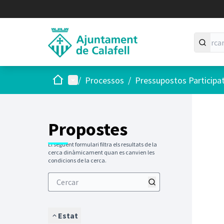
Inici
Menú principal
/
Processos
/
Pressupostos Participa
Saltar
El següen
+
−
Propostes
El següent formulari filtra els resultats de la
cerca dinàmicament quan es canvien les
condicions de la cerca.
Estat