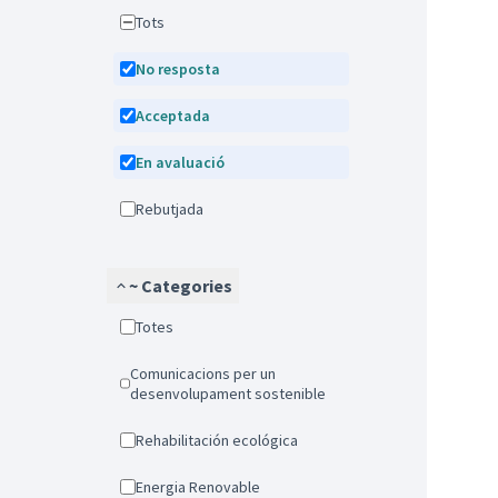
Tots
No resposta
Acceptada
En avaluació
Rebutjada
~ Categories
Totes
Comunicacions per un
desenvolupament sostenible
Rehabilitación ecológica
Energia Renovable