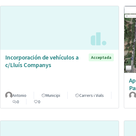
Incorporación de vehículos a
Acceptada
c/Lluís Companys
Ap
Pa
Antonio
Municipi
Carrers i Vials
0
0