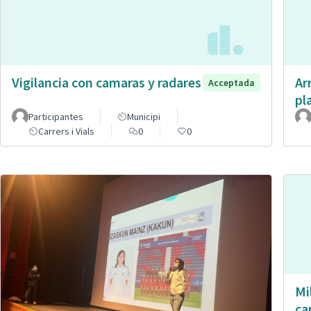
Vigilancia con camaras y radares
Ar
Acceptada
pl
Participantes
Municipi
Carrers i Vials
0
0
Mi
ca