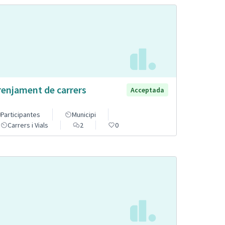
renjament de carrers
Acceptada
Participantes
Municipi
Carrers i Vials
2
0