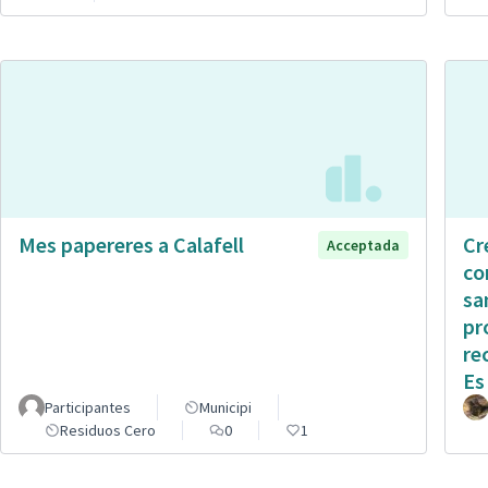
Mes papereres a Calafell
Cr
Acceptada
co
sa
pr
re
Es
Participantes
Municipi
Residuos Cero
0
1