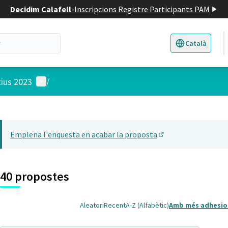
Decidim Calafell
-
Inscripcions Registre Participants PAM
Català
Triar la llengua
E
Menú d'usuari
tius 2023
/
 el mapa
14
t element és un mapa que presenta els components d'aquesta pàgina
Emplena l'enquesta en acabar la proposta
(Obrir en una pesta
40 propostes
Aleatori
Recent
A-Z (Alfabètic)
Amb més adhesio