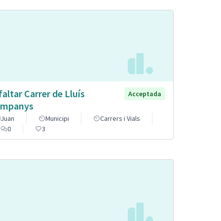
faltar Carrer de Lluís
Acceptada
mpanys
Juan
Municipi
Carrers i Vials
0
3