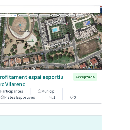
rofitament espai esportiu
Acceptada
rc Vilarenc
Participantes
Municipi
Pistes Esportives
1
0