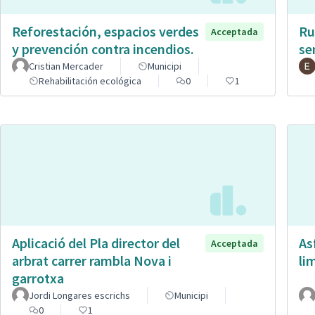
Reforestación, espacios verdes
Ru
Acceptada
y prevención contra incendios.
se
Cristian Mercader
Municipi
Rehabilitación ecológica
0
1
Aplicació del Pla director del
As
Acceptada
arbrat carrer rambla Nova i
li
garrotxa
Jordi Longares escrichs
Municipi
0
1