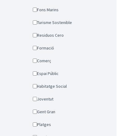
Fons Marins
Turisme Sostenible
Residuos Cero
Formació
Comerç
Espai Públic
Habitatge Social
Joventut
Gent Gran
Platges