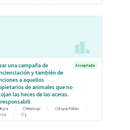
ear una campaña de
Acceptada
ncienciación y también de
nciones a aquellos
opietarios de animales que no
cojan las heces de las aceras.
 responsabili
Kyra
Municipi
Espai Públic
1
1