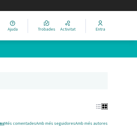
legir el idioma
Ajuda
Trobades
Activitat
Entra
Leaflet
|
©
HERE maps
 com a punts al mapa. L'element es pot fer servir amb un lector 
nya nova)
ns
Més comentades
Amb més seguidores
Amb més autores