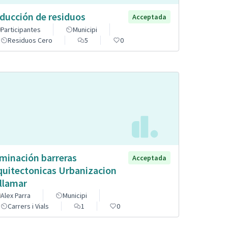
ducción de residuos
Acceptada
Participantes
Municipi
Residuos Cero
5
0
iminación barreras
Acceptada
quitectonicas Urbanizacion
llamar
Alex Parra
Municipi
Carrers i Vials
1
0