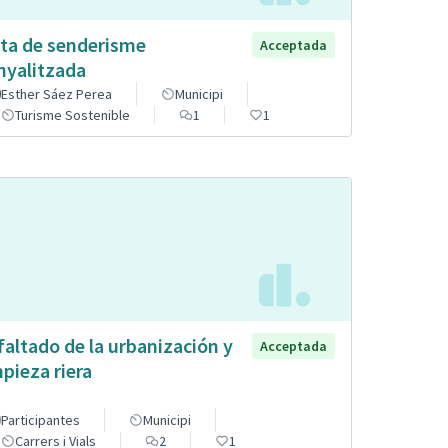
ta de senderisme
Acceptada
nyalitzada
Esther Sáez Perea
Municipi
Turisme Sostenible
1
1
faltado de la urbanización y
Acceptada
mpieza riera
Participantes
Municipi
Carrers i Vials
2
1