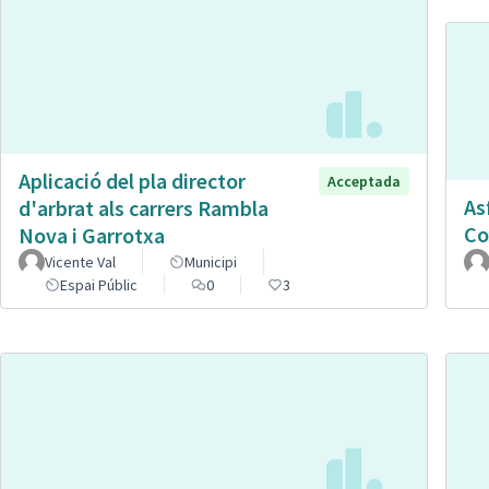
Aplicació del pla director
Acceptada
As
d'arbrat als carrers Rambla
Co
Nova i Garrotxa
Vicente Val
Municipi
Espai Públic
0
3