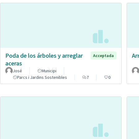
Poda de los árboles y arreglar
Ar
Acceptada
aceras
José
Municipi
Parcs i Jardins Sostenibles
7
0