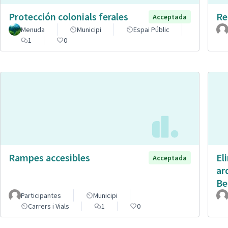
Protección colonials ferales
Re
Acceptada
Menuda
Municipi
Espai Públic
1
0
Rampes accesibles
El
Acceptada
ar
Be
Participantes
Municipi
Carrers i Vials
1
0