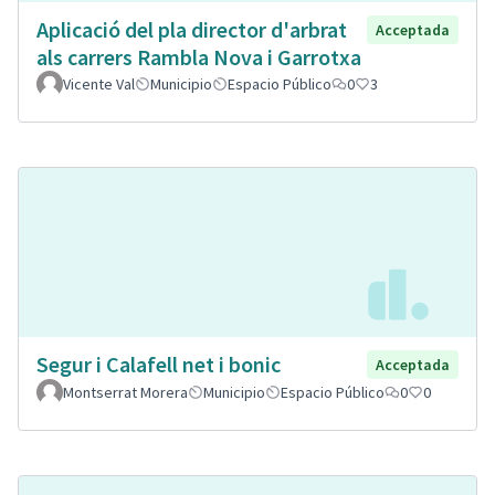
Aplicació del pla director d'arbrat
Acceptada
als carrers Rambla Nova i Garrotxa
Vicente Val
Municipio
Espacio Público
0
3
Segur i Calafell net i bonic
Acceptada
Montserrat Morera
Municipio
Espacio Público
0
0