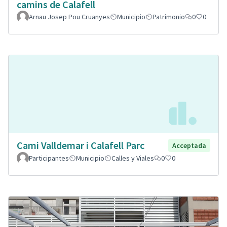
camins de Calafell
Arnau Josep Pou Cruanyes
Municipio
Patrimonio
0
0
Cami Valldemar i Calafell Parc
Acceptada
Participantes
Municipio
Calles y Viales
0
0