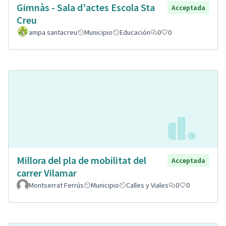
Gimnàs - Sala d'actes Escola Sta
Acceptada
Creu
ampa santacreu
Municipio
Educación
0
0
Millora del pla de mobilitat del
Acceptada
carrer Vilamar
Montserrat Ferrús
Municipio
Calles y Viales
0
0