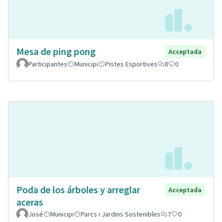
Mesa de ping pong
Acceptada
Participantes
Municipi
Pistes Esportives
0
0
Poda de los árboles y arreglar
Acceptada
aceras
José
Municipi
Parcs i Jardins Sostenibles
7
0