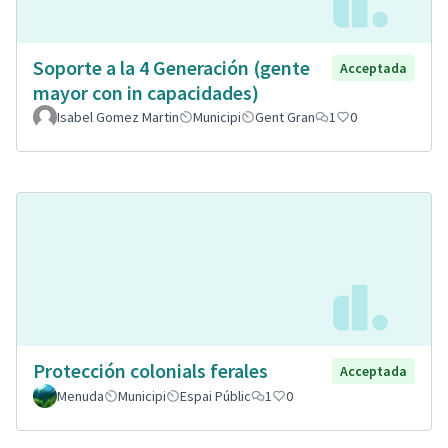
Soporte a la 4 Generación (gente
Acceptada
mayor con in capacidades)
Isabel Gomez Martin
Municipi
Gent Gran
1
0
Protección colonials ferales
Acceptada
Menuda
Municipi
Espai Públic
1
0