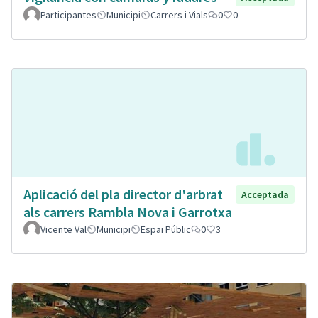
Participantes
Municipi
Carrers i Vials
0
0
Aplicació del pla director d'arbrat
Acceptada
als carrers Rambla Nova i Garrotxa
Vicente Val
Municipi
Espai Públic
0
3