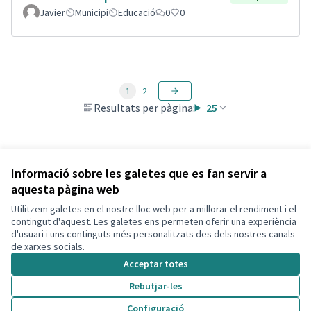
Javier
Municipi
Educació
0
0
1
2
Resultats per pàgina:
25
Veure totes les propostes retirades
Informació sobre les galetes que es fan servir a
aquesta pàgina web
Utilitzem galetes en el nostre lloc web per a millorar el rendiment i el
Termes i condicions d'ús
contingut d'aquest. Les galetes ens permeten oferir una experiència
Configuració de les galetes
d'usuari i uns continguts més personalitzats des dels nostres canals
Decidim Calafell a X
Decidim Calafell a Facebook
Decidim Calafell a YouTube
Decidim Calafell a GitHub
de xarxes socials.
(Enllaç extern)
(Enllaç extern)
(Enllaç extern)
(Enllaç extern)
Acceptar totes
Rebutjar-les
Amb llicènc
(Enllaç exte
Configuració