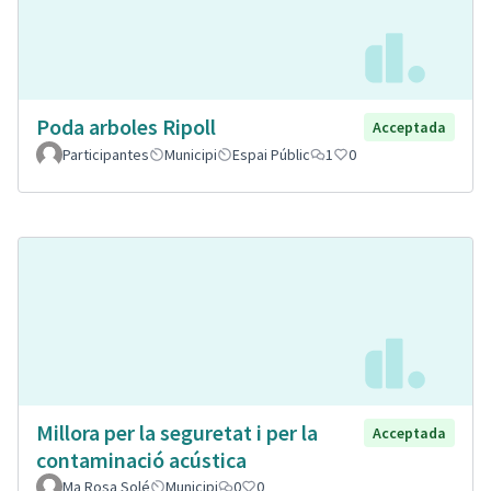
Poda arboles Ripoll
Acceptada
Participantes
Municipi
Espai Públic
1
0
Millora per la seguretat i per la
Acceptada
contaminació acústica
Ma Rosa Solé
Municipi
0
0