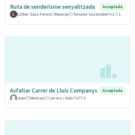
Ruta de senderisme senyalitzada
Acceptada
Esther Sáez Perea
Municipi
Turisme Sostenible
1
1
Asfaltar Carrer de Lluís Companys
Acceptada
Juan
Municipi
Carrers i Vials
0
3