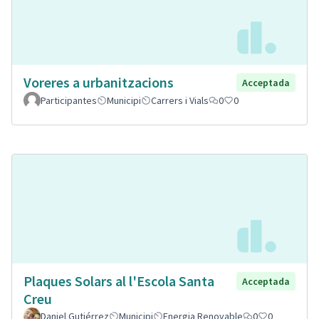
Voreres a urbanitzacions
Acceptada
Participantes
Municipi
Carrers i Vials
0
0
Plaques Solars al l'Escola Santa
Acceptada
Creu
Daniel Gutiérrez
Municipi
Energia Renovable
0
0