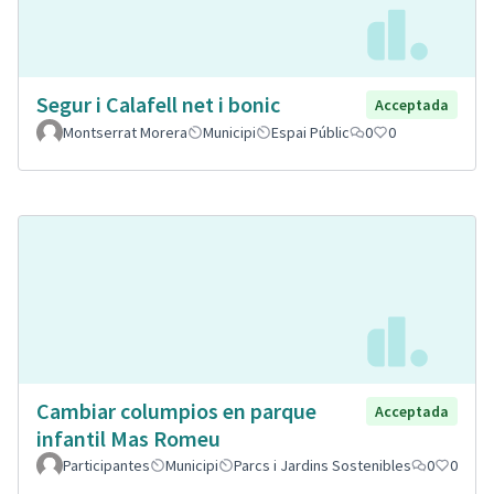
Segur i Calafell net i bonic
Acceptada
Montserrat Morera
Municipi
Espai Públic
0
0
Cambiar columpios en parque
Acceptada
infantil Mas Romeu
Participantes
Municipi
Parcs i Jardins Sostenibles
0
0