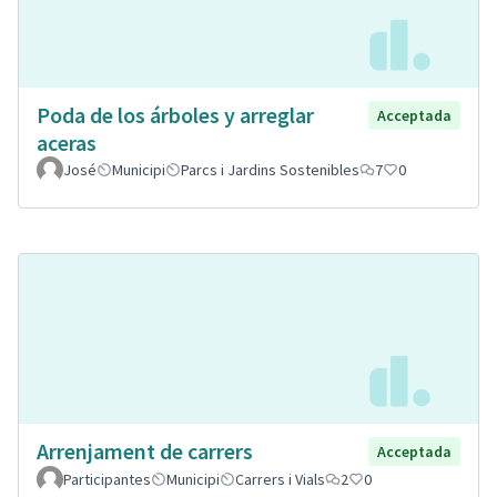
Poda de los árboles y arreglar
Acceptada
aceras
José
Municipi
Parcs i Jardins Sostenibles
7
0
Arrenjament de carrers
Acceptada
Participantes
Municipi
Carrers i Vials
2
0