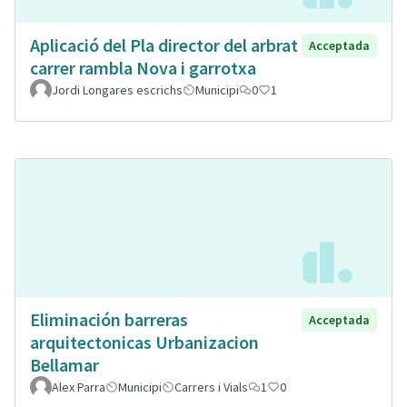
Aplicació del Pla director del arbrat
Acceptada
carrer rambla Nova i garrotxa
Jordi Longares escrichs
Municipi
0
1
Eliminación barreras
Acceptada
arquitectonicas Urbanizacion
Bellamar
Alex Parra
Municipi
Carrers i Vials
1
0