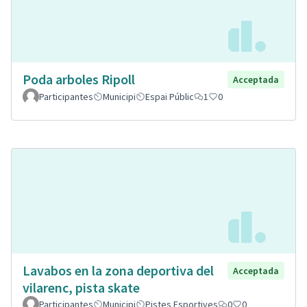
Poda arboles Ripoll
Acceptada
Participantes
Municipi
Espai Públic
1
0
Lavabos en la zona deportiva del
Acceptada
vilarenc, pista skate
Participantes
Municipi
Pistes Esportives
0
0