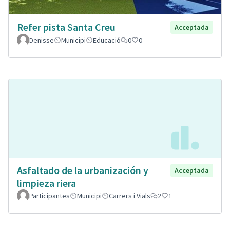
Refer pista Santa Creu
Acceptada
Denisse
Municipi
Educació
0
0
Asfaltado de la urbanización y
Acceptada
limpieza riera
Participantes
Municipi
Carrers i Vials
2
1