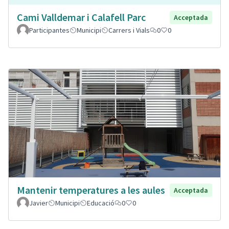
Cami Valldemar i Calafell Parc
Acceptada
Participantes
Municipi
Carrers i Vials
0
0
Mantenir temperatures a les aules
Acceptada
Javier
Municipi
Educació
0
0