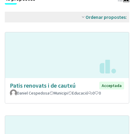
Ordenar propostes:
Patis renovats i de cautxú
Acceptada
Daniel Cespedosa
Municipi
Educació
0
0