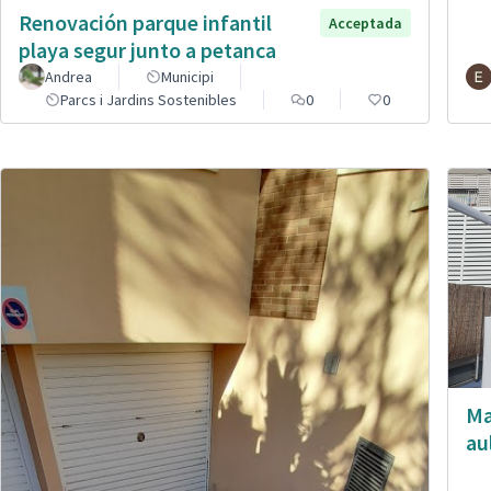
Renovación parque infantil
Acceptada
playa segur junto a petanca
Andrea
Municipi
Parcs i Jardins Sostenibles
0
0
Ma
au