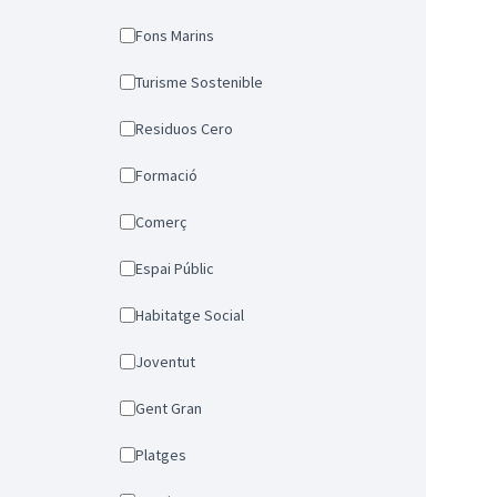
Fons Marins
Turisme Sostenible
Residuos Cero
Formació
Comerç
Espai Públic
Habitatge Social
Joventut
Gent Gran
Platges