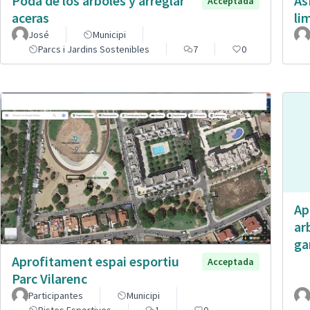
Poda de los árboles y arreglar
As
Acceptada
aceras
li
José
Municipi
Parcs i Jardins Sostenibles
7
0
Ap
ar
ga
Aprofitament espai esportiu
Acceptada
Parc Vilarenc
Participantes
Municipi