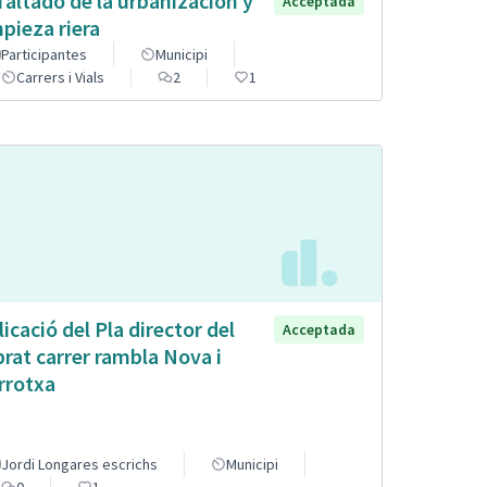
faltado de la urbanización y
Acceptada
mpieza riera
Participantes
Municipi
Carrers i Vials
2
1
licació del Pla director del
Acceptada
brat carrer rambla Nova i
rrotxa
Jordi Longares escrichs
Municipi