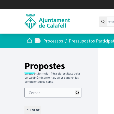
Inici
Menú principal
/
Processos
/
Pressupostos Participa
Saltar
El següen
+
−
Propostes
El següent formulari filtra els resultats de la
cerca dinàmicament quan es canvien les
condicions de la cerca.
Estat