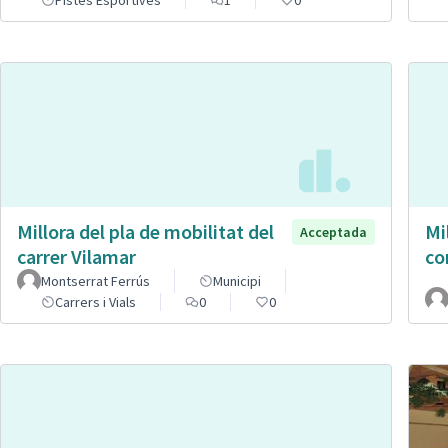
Pistes Esportives
1
0
Millora del pla de mobilitat del
Mi
Acceptada
carrer Vilamar
co
Montserrat Ferrús
Municipi
Carrers i Vials
0
0