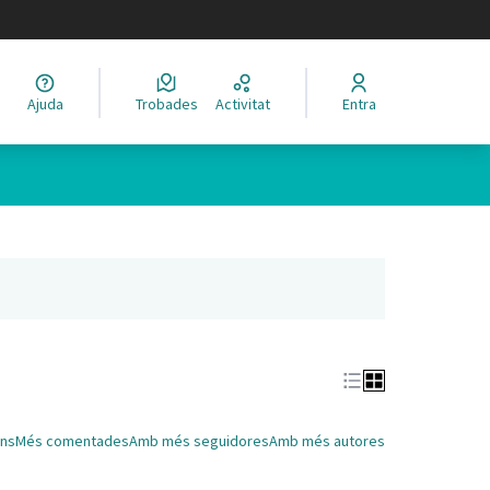
legir el idioma
Ajuda
Trobades
Activitat
Entra
Leaflet
|
©
HERE maps
 com a punts al mapa. L'element es pot fer servir amb un lector 
nya nova)
ns
Més comentades
Amb més seguidores
Amb més autores