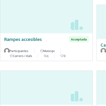
Rampes accesibles
Acceptada
Ca
Participantes
Municipi
Carrers i Vials
1
0