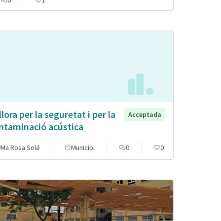
0
1
llora per la seguretat i per la
Acceptada
ntaminació acústica
Ma Rosa Solé
Municipi
0
0