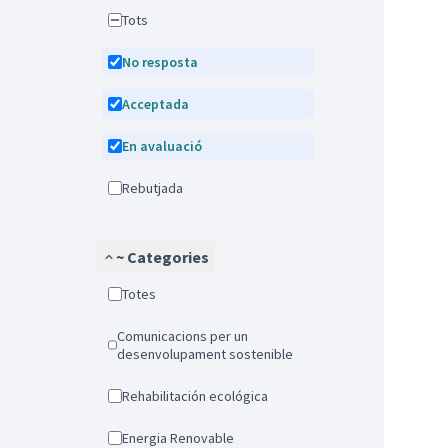
Tots
No resposta
Acceptada
En avaluació
Rebutjada
~ Categories
Totes
Comunicacions per un
desenvolupament sostenible
Rehabilitación ecológica
Energia Renovable