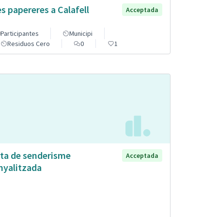
s papereres a Calafell
Acceptada
Participantes
Municipi
Residuos Cero
0
1
ta de senderisme
Acceptada
nyalitzada