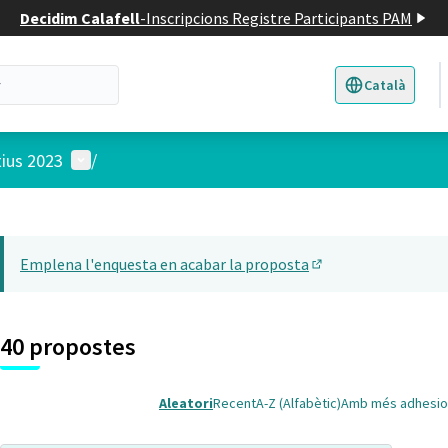
Decidim Calafell
-
Inscripcions Registre Participants PAM
Català
Triar la llengua
E
Menú d'usuari
tius 2023
/
 el mapa
22
t element és un mapa que presenta els components d'aquesta pàgina
Emplena l'enquesta en acabar la proposta
(Obrir en una pesta
40 propostes
Aleatori
Recent
A-Z (Alfabètic)
Amb més adhesio