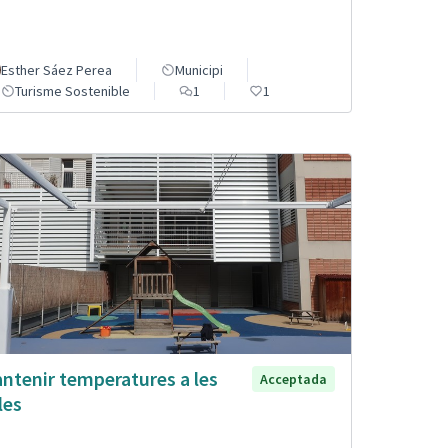
Esther Sáez Perea
Municipi
Turisme Sostenible
1
1
ntenir temperatures a les
Acceptada
les