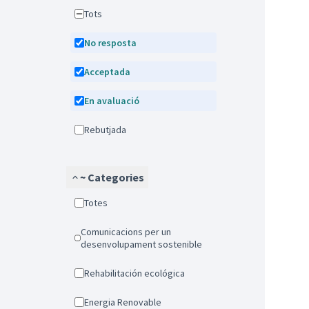
Tots
No resposta
Acceptada
En avaluació
Rebutjada
~ Categories
Totes
Comunicacions per un
desenvolupament sostenible
Rehabilitación ecológica
Energia Renovable