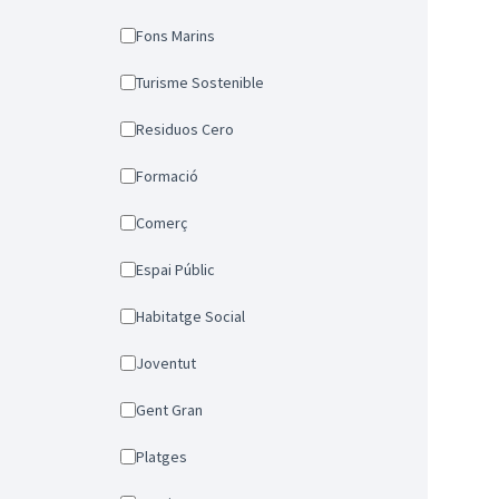
Fons Marins
Turisme Sostenible
Residuos Cero
Formació
Comerç
Espai Públic
Habitatge Social
Joventut
Gent Gran
Platges