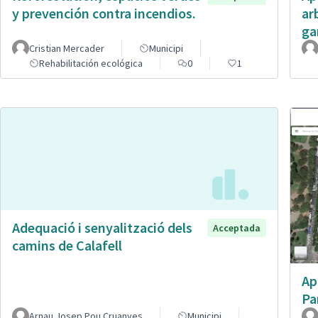
y prevención contra incendios.
ar
ga
Cristian Mercader
Municipi
Rehabilitación ecológica
0
1
Adequació i senyalització dels
Acceptada
camins de Calafell
Ap
Pa
Arnau Josep Pou Cruanyes
Municipi