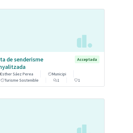
ta de senderisme
Acceptada
nyalitzada
Esther Sáez Perea
Municipi
Turisme Sostenible
1
1