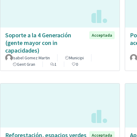
Soporte a la 4 Generación
Po
Acceptada
(gente mayor con in
ac
capacidades)
Isabel Gomez Martin
Municipi
Gent Gran
1
0
Reforestación, espacios verdes
Ap
Acceptada