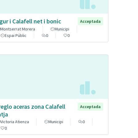
gur i Calafell net i bonic
Acceptada
Montserrat Morera
Municipi
Espai Públic
0
0
reglo aceras zona Calafell
Acceptada
atja
Victoria Atienza
Municipi
0
0