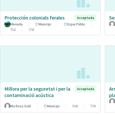
Protección colonials ferales
Se
Acceptada
Menuda
Municipi
Espai Públic
1
0
Millora per la seguretat i per la
Ar
Acceptada
contaminació acústica
pl
Ma Rosa Solé
Municipi
0
0