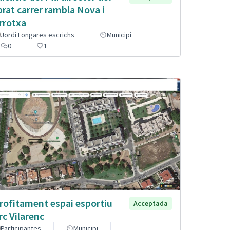
brat carrer rambla Nova i
rrotxa
Jordi Longares escrichs
Municipi
0
1
rofitament espai esportiu
Acceptada
rc Vilarenc
Participantes
Municipi