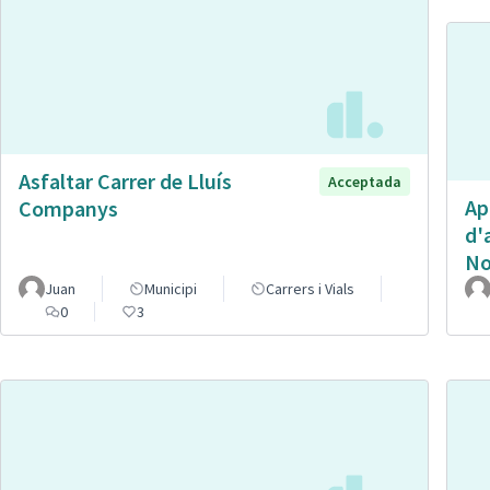
Asfaltar Carrer de Lluís
Acceptada
Ap
Companys
d'
No
Juan
Municipi
Carrers i Vials
0
3