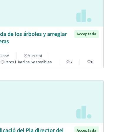
da de los árboles y arreglar
Acceptada
eras
José
Municipi
Parcs i Jardins Sostenibles
7
0
licació del Pla director del
Acceptada