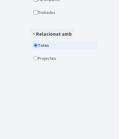
Trobades
Relacionat amb
Totes
Projectes