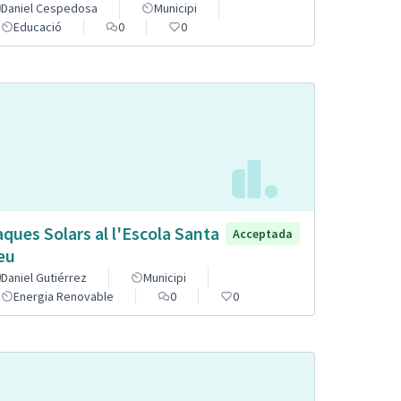
Daniel Cespedosa
Municipi
Educació
0
0
aques Solars al l'Escola Santa
Acceptada
eu
Daniel Gutiérrez
Municipi
Energia Renovable
0
0