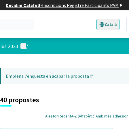
Decidim Calafell
-
Inscripcions Registre Participants PAM
Català
Triar la llengua
E
Menú d'usuari
tius 2023
/
 el mapa
22
t element és un mapa que presenta els components d'aquesta pàgina
Emplena l'enquesta en acabar la proposta
(Obrir en una pesta
40 propostes
Aleatori
Recent
A-Z (Alfabètic)
Amb més adhesion