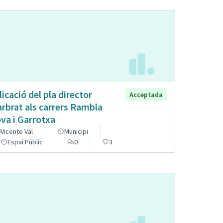
licació del pla director
Acceptada
arbrat als carrers Rambla
va i Garrotxa
Vicente Val
Municipi
Espai Públic
0
3