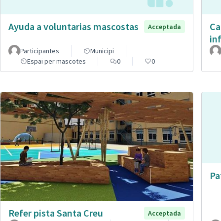
Ayuda a voluntarias mascostas
Ca
Acceptada
in
Participantes
Municipi
Espai per mascotes
0
0
Pa
Refer pista Santa Creu
Acceptada