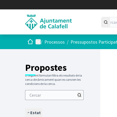
Inici
Menú principal
/
Processos
/
Pressupostos Participa
Saltar
El següen
+
−
Propostes
El següent formulari filtra els resultats de la
cerca dinàmicament quan es canvien les
condicions de la cerca.
Estat