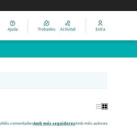
legir el idioma
Ajuda
Trobades
Activitat
Entra
Leaflet
|
©
HERE maps
 com a punts al mapa. L'element es pot fer servir amb un lector 
nya nova)
s
Més comentades
Amb més seguidores
Amb més autores