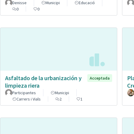
Denisse
Municipi
Educació
0
0
Asfaltado de la urbanización y
Pl
Acceptada
limpieza riera
Cr
Participantes
Municipi
Carrers i Vials
2
1