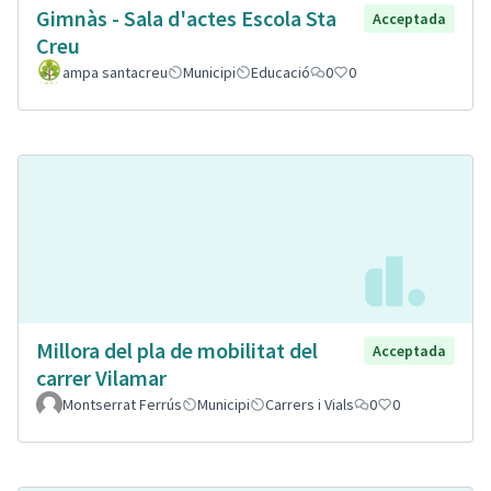
Gimnàs - Sala d'actes Escola Sta
Acceptada
Creu
ampa santacreu
Municipi
Educació
0
0
Millora del pla de mobilitat del
Acceptada
carrer Vilamar
Montserrat Ferrús
Municipi
Carrers i Vials
0
0