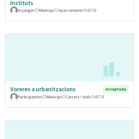
instituts
Aryanger
Municipi
Aparcaments
0
0
Voreres a urbanitzacions
Acceptada
Participantes
Municipi
Carrers i Vials
0
0