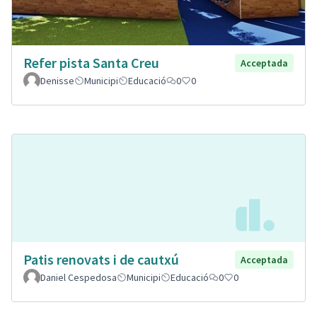
Refer pista Santa Creu
Acceptada
Denisse
Municipi
Educació
0
0
Patis renovats i de cautxú
Acceptada
Daniel Cespedosa
Municipi
Educació
0
0