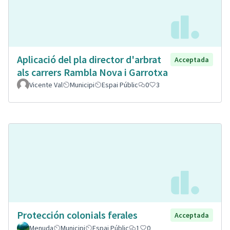
Aplicació del pla director d'arbrat
Acceptada
als carrers Rambla Nova i Garrotxa
Vicente Val
Municipi
Espai Públic
0
3
Protección colonials ferales
Acceptada
Menuda
Municipi
Espai Públic
1
0