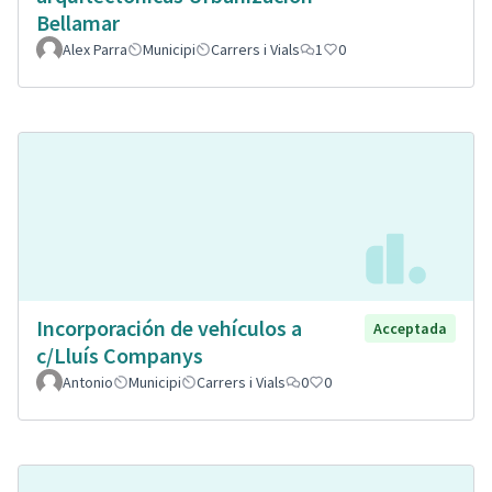
Bellamar
Alex Parra
Municipi
Carrers i Vials
1
0
Incorporación de vehículos a
Acceptada
c/Lluís Companys
Antonio
Municipi
Carrers i Vials
0
0