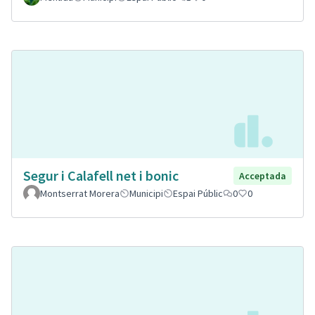
Segur i Calafell net i bonic
Acceptada
Montserrat Morera
Municipi
Espai Públic
0
0