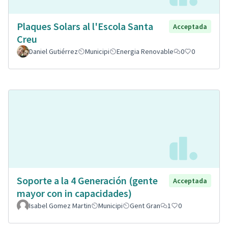
Plaques Solars al l'Escola Santa
Acceptada
Creu
Daniel Gutiérrez
Municipi
Energia Renovable
0
0
Soporte a la 4 Generación (gente
Acceptada
mayor con in capacidades)
Isabel Gomez Martin
Municipi
Gent Gran
1
0