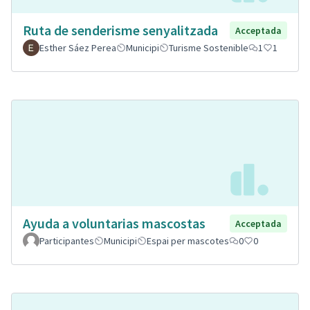
Ruta de senderisme senyalitzada
Acceptada
Esther Sáez Perea
Municipi
Turisme Sostenible
1
1
Ayuda a voluntarias mascostas
Acceptada
Participantes
Municipi
Espai per mascotes
0
0