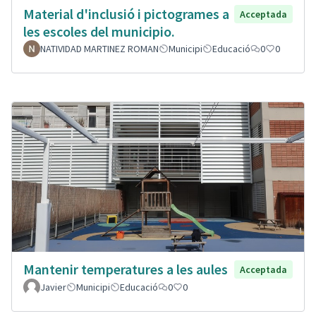
Material d'inclusió i pictogrames a
Acceptada
les escoles del municipio.
NATIVIDAD MARTINEZ ROMAN
Municipi
Educació
0
0
Mantenir temperatures a les aules
Acceptada
Javier
Municipi
Educació
0
0