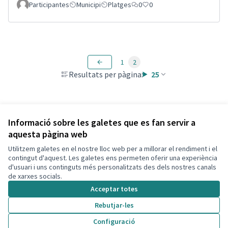
Participantes
Municipi
Platges
0
0
1
2
Resultats per pàgina:
25
Veure totes les propostes retirades
Informació sobre les galetes que es fan servir a
aquesta pàgina web
Utilitzem galetes en el nostre lloc web per a millorar el rendiment i el
Termes i condicions d'ús
contingut d'aquest. Les galetes ens permeten oferir una experiència
Configuració de les galetes
d'usuari i uns continguts més personalitzats des dels nostres canals
Decidim Calafell a X
Decidim Calafell a Facebook
Decidim Calafell a YouTube
Decidim Calafell a GitHub
de xarxes socials.
(Enllaç extern)
(Enllaç extern)
(Enllaç extern)
(Enllaç extern)
Acceptar totes
Rebutjar-les
Amb llicènc
(Enllaç exte
Configuració
(Enllaç extern)
Web creada amb
programari lliure
.