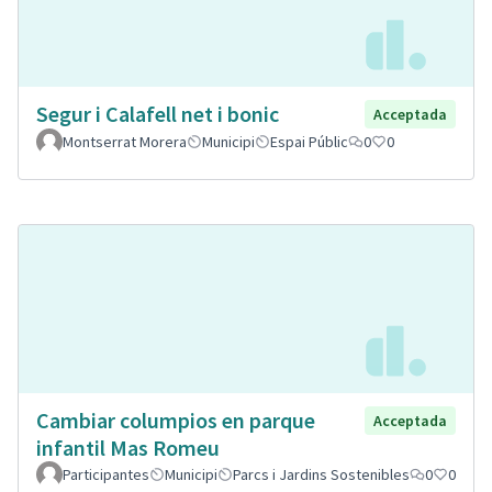
Segur i Calafell net i bonic
Acceptada
Montserrat Morera
Municipi
Espai Públic
0
0
Cambiar columpios en parque
Acceptada
infantil Mas Romeu
Participantes
Municipi
Parcs i Jardins Sostenibles
0
0