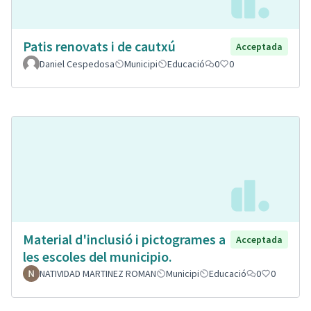
Patis renovats i de cautxú
Acceptada
Daniel Cespedosa
Municipi
Educació
0
0
Material d'inclusió i pictogrames a
Acceptada
les escoles del municipio.
NATIVIDAD MARTINEZ ROMAN
Municipi
Educació
0
0