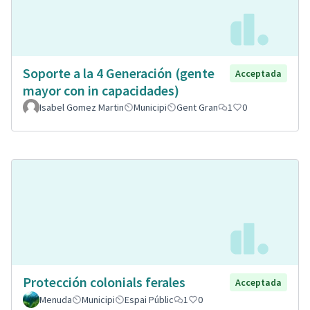
Soporte a la 4 Generación (gente
Acceptada
mayor con in capacidades)
Isabel Gomez Martin
Municipi
Gent Gran
1
0
Protección colonials ferales
Acceptada
Menuda
Municipi
Espai Públic
1
0