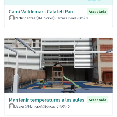
Cami Valldemar i Calafell Parc
Acceptada
Participantes
Municipi
Carrers i Vials
0
0
Mantenir temperatures a les aules
Acceptada
Javier
Municipi
Educació
0
0