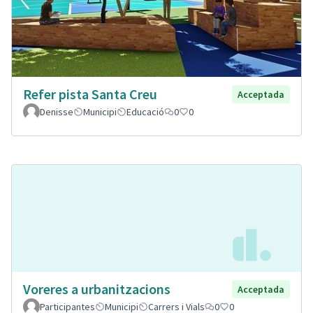
Refer pista Santa Creu
Acceptada
Denisse
Municipi
Educació
0
0
Voreres a urbanitzacions
Acceptada
Participantes
Municipi
Carrers i Vials
0
0