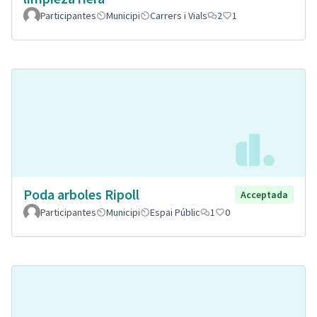
Participantes
Municipi
Carrers i Vials
2
1
Poda arboles Ripoll
Acceptada
Participantes
Municipi
Espai Públic
1
0