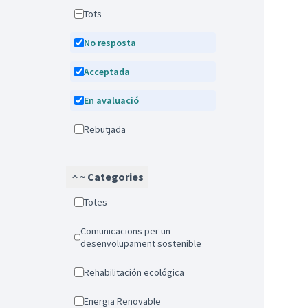
Tots
No resposta
Acceptada
En avaluació
Rebutjada
~ Categories
Totes
Comunicacions per un
desenvolupament sostenible
Rehabilitación ecológica
Energia Renovable