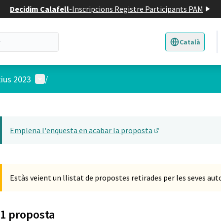
Decidim Calafell
-
Inscripcions Registre Participants PAM
Català
Triar la llengua
E
Menú d'usuari
tius 2023
/
 el mapa
t element és un mapa que presenta els components d'aquesta pàgina
Emplena l'enquesta en acabar la proposta
(Obrir en una pesta
Estàs veient un llistat de propostes retirades per les seves aut
1 proposta