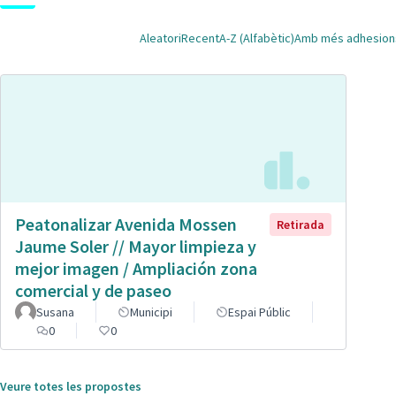
Aleatori
Recent
A-Z (Alfabètic)
Amb més adhesion
Peatonalizar Avenida Mossen
Retirada
Jaume Soler // Mayor limpieza y
mejor imagen / Ampliación zona
comercial y de paseo
Susana
Municipi
Espai Públic
0
0
Veure totes les propostes