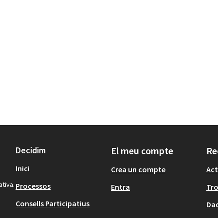
Decidim
El meu compte
Re
Inici
Crea un compte
Act
ativa.
Processos
Entra
Tr
Consells Participatius
Dad