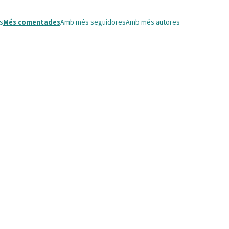
s
Més comentades
Amb més seguidores
Amb més autores