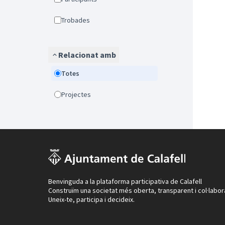
Trobades
Relacionat amb
Totes
Projectes
Benvinguda a la plataforma participativa de Calafell
Construïm una societat més oberta, transparent i col·labor
Uneix-te, participa i decideix.