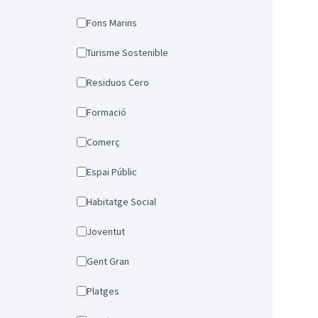
Fons Marins
Turisme Sostenible
Residuos Cero
Formació
Comerç
Espai Públic
Habitatge Social
Joventut
Gent Gran
Platges