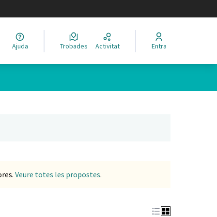
legir el idioma
Ajuda
Trobades
Activitat
Entra
Leaflet
|
©
HERE maps
 com a punts al mapa. L'element es pot fer servir amb un lector 
nya nova)
ores.
Veure totes les propostes
.