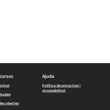
cursos
Ajuda
ivitat
Política de privacitat i
accessibilitat
obades
es obertes