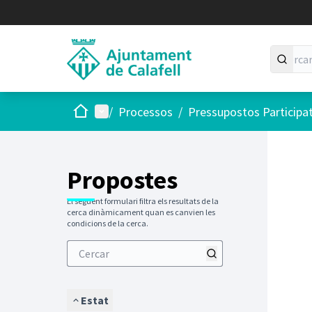
Inici
Menú principal
/
Processos
/
Pressupostos Participa
Saltar
El següen
+
−
Propostes
El següent formulari filtra els resultats de la
cerca dinàmicament quan es canvien les
condicions de la cerca.
Estat