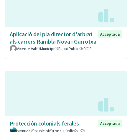
Aplicació del pla director d'arbrat
Acceptada
als carrers Rambla Nova i Garrotxa
Vicente Val
Municipi
Espai Públic
0
3
Protección colonials ferales
Acceptada
Menuda
Municipi
Espai Públic
1
0