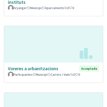
instituts
Aryanger
Municipi
Aparcaments
0
0
Voreres a urbanitzacions
Acceptada
Participantes
Municipi
Carrers i Vials
0
0