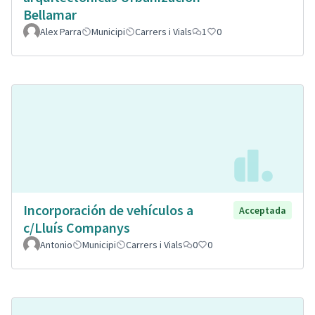
Bellamar
Alex Parra
Municipi
Carrers i Vials
1
0
Incorporación de vehículos a
Acceptada
c/Lluís Companys
Antonio
Municipi
Carrers i Vials
0
0