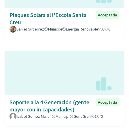
Plaques Solars al l'Escola Santa
Acceptada
Creu
Daniel Gutiérrez
Municipi
Energia Renovable
0
0
Soporte a la 4 Generación (gente
Acceptada
mayor con in capacidades)
Isabel Gomez Martin
Municipi
Gent Gran
1
0