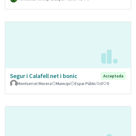
Segur i Calafell net i bonic
Acceptada
Montserrat Morera
Municipi
Espai Públic
0
0