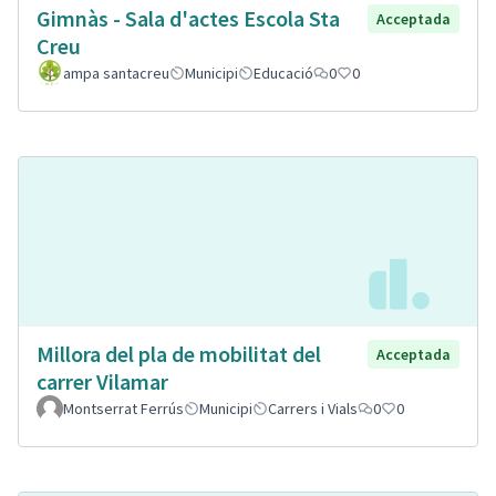
Gimnàs - Sala d'actes Escola Sta
Acceptada
Creu
ampa santacreu
Municipi
Educació
0
0
Millora del pla de mobilitat del
Acceptada
carrer Vilamar
Montserrat Ferrús
Municipi
Carrers i Vials
0
0