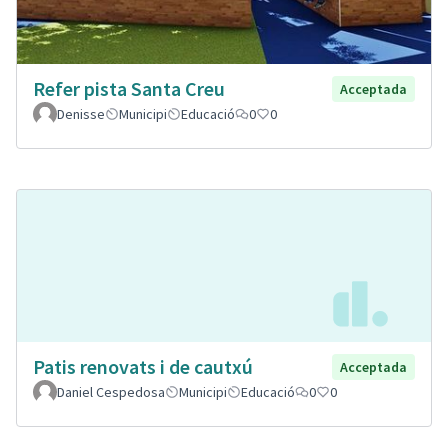
Refer pista Santa Creu
Acceptada
Denisse
Municipi
Educació
0
0
Patis renovats i de cautxú
Acceptada
Daniel Cespedosa
Municipi
Educació
0
0