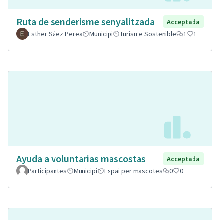
Ruta de senderisme senyalitzada
Acceptada
Esther Sáez Perea
Municipi
Turisme Sostenible
1
1
Ayuda a voluntarias mascostas
Acceptada
Participantes
Municipi
Espai per mascotes
0
0