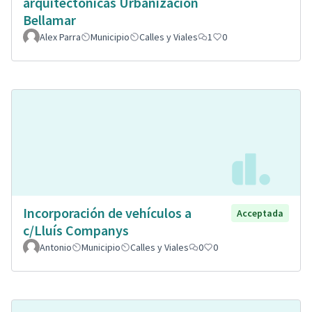
arquitectonicas Urbanizacion
Bellamar
Alex Parra
Municipio
Calles y Viales
1
0
Incorporación de vehículos a
Acceptada
c/Lluís Companys
Antonio
Municipio
Calles y Viales
0
0