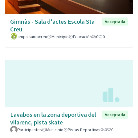
Gimnàs - Sala d'actes Escola Sta
Acceptada
Creu
ampa santacreu
Municipio
Educación
0
0
Lavabos en la zona deportiva del
Acceptada
vilarenc, pista skate
Participantes
Municipio
Pistas Deportivas
0
0