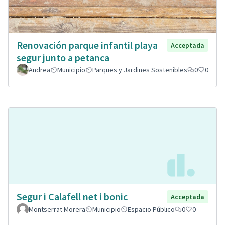
Renovación parque infantil playa
Acceptada
segur junto a petanca
Andrea
Municipio
Parques y Jardines Sostenibles
0
0
Segur i Calafell net i bonic
Acceptada
Montserrat Morera
Municipio
Espacio Público
0
0