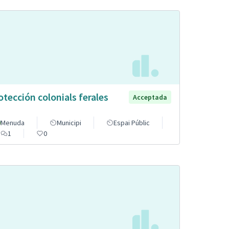
otección colonials ferales
Acceptada
Menuda
Municipi
Espai Públic
1
0