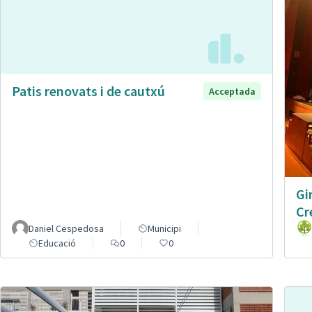
Patis renovats i de cautxú
Acceptada
Gi
Cr
Daniel Cespedosa
Municipi
Educació
0
0