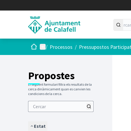
Inici
Menú principal
/
Processos
/
Pressupostos Participa
Saltar
El següen
+
−
Propostes
El següent formulari filtra els resultats de la
cerca dinàmicament quan es canvien les
condicions de la cerca.
Estat