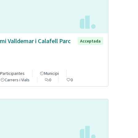
mi Valldemar i Calafell Parc
Acceptada
Participantes
Municipi
Carrers i Vials
0
0