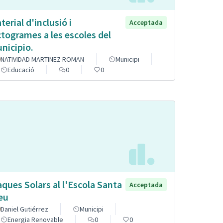
terial d'inclusió i
Acceptada
ctogrames a les escoles del
nicipio.
NATIVIDAD MARTINEZ ROMAN
Municipi
Educació
0
0
aques Solars al l'Escola Santa
Acceptada
eu
Daniel Gutiérrez
Municipi
Energia Renovable
0
0