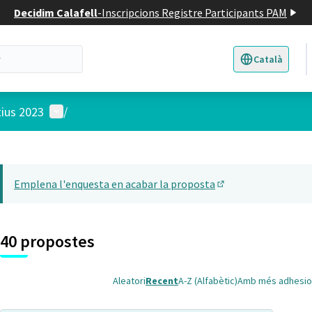
Decidim Calafell
-
Inscripcions Registre Participants PAM
Català
Triar la llengua
E
Menú d'usuari
tius 2023
/
 el mapa
22
t element és un mapa que presenta els components d'aquesta pàgina
Emplena l'enquesta en acabar la proposta
(Obrir en una pesta
40 propostes
Aleatori
Recent
A-Z (Alfabètic)
Amb més adhesio