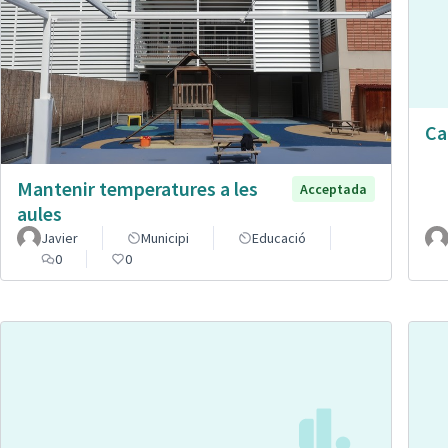
Ca
Mantenir temperatures a les
Acceptada
aules
Javier
Municipi
Educació
0
0