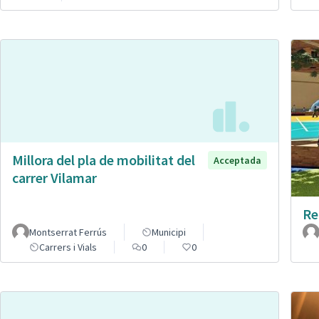
Millora del pla de mobilitat del
Acceptada
carrer Vilamar
Re
Montserrat Ferrús
Municipi
Carrers i Vials
0
0