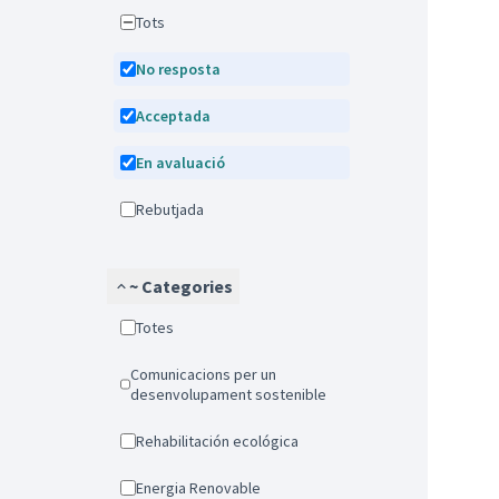
Tots
No resposta
Acceptada
En avaluació
Rebutjada
~ Categories
Totes
Comunicacions per un
desenvolupament sostenible
Rehabilitación ecológica
Energia Renovable