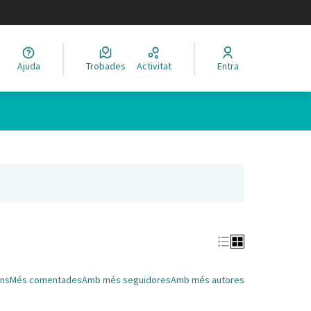
legir el idioma
Ajuda
Trobades
Activitat
Entra
Leaflet
|
©
HERE maps
 com a punts al mapa. L'element es pot fer servir amb un lector 
nya nova)
ns
Més comentades
Amb més seguidores
Amb més autores