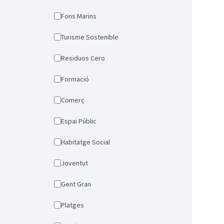
Fons Marins
Turisme Sostenible
Residuos Cero
Formació
Comerç
Espai Públic
Habitatge Social
Joventut
Gent Gran
Platges