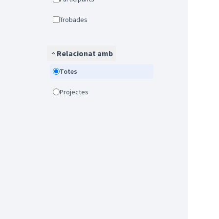
Trobades
Relacionat amb
Totes
Projectes