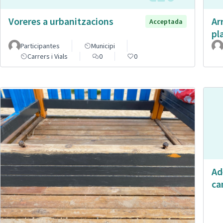
Voreres a urbanitzacions
Ar
Acceptada
pl
Participantes
Municipi
Carrers i Vials
0
0
Ad
ca