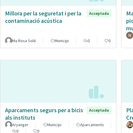
Millora per la seguretat i per la
Ma
Acceptada
contaminació acústica
pi
mu
Ma Rosa Solé
Municipi
0
0
Aparcaments segurs per a bicis
Pl
Acceptada
als instituts
Cr
Aryanger
Municipi
Aparcaments
0
0