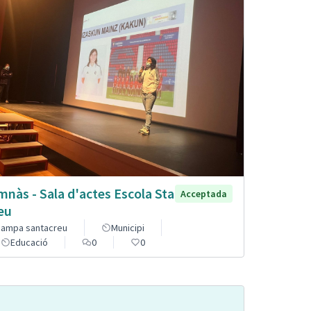
mnàs - Sala d'actes Escola Sta
Acceptada
eu
ampa santacreu
Municipi
Educació
0
0