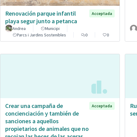
Renovación parque infantil
Acceptada
playa segur junto a petanca
Andrea
Municipi
Parcs i Jardins Sostenibles
0
0
Crear una campaña de
Ru
Acceptada
concienciación y también de
se
sanciones a aquellos
propietarios de animales que no
recojan las heces de las aceras.