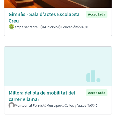
Gimnàs - Sala d'actes Escola Sta
Acceptada
Creu
ampa santacreu
Municipio
Educación
0
0
Millora del pla de mobilitat del
Acceptada
carrer Vilamar
Montserrat Ferrús
Municipio
Calles y Viales
0
0