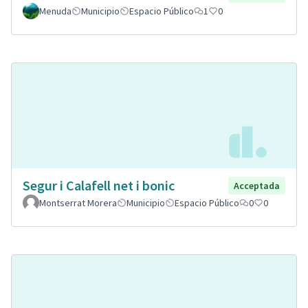
Menuda
Municipio
Espacio Público
1
0
Segur i Calafell net i bonic
Acceptada
Montserrat Morera
Municipio
Espacio Público
0
0