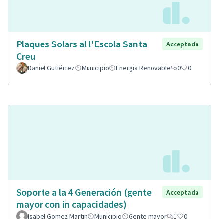
Plaques Solars al l'Escola Santa
Acceptada
Creu
Daniel Gutiérrez
Municipio
Energia Renovable
0
0
Soporte a la 4 Generación (gente
Acceptada
mayor con in capacidades)
Isabel Gomez Martin
Municipio
Gente mayor
1
0