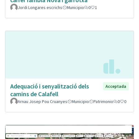
Jordi Longares escrichs
Municipio
0
1
Adequació i senyalització dels
Acceptada
camins de Calafell
Arnau Josep Pou Cruanyes
Municipio
Patrimonio
0
0