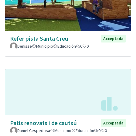
Refer pista Santa Creu
Acceptada
Denisse
Municipio
Educación
0
0
Patis renovats i de cautxú
Acceptada
Daniel Cespedosa
Municipio
Educación
0
0