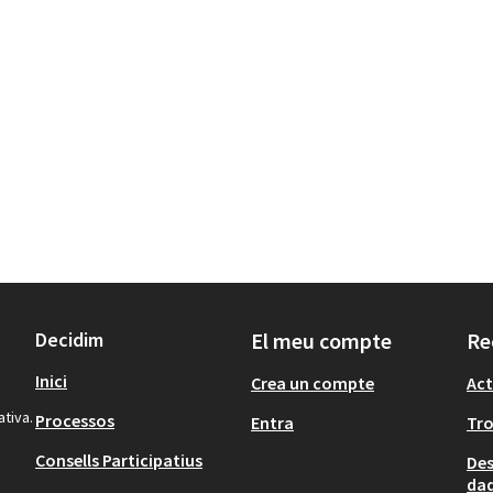
Decidim
El meu compte
Re
Inici
Crea un compte
Act
ativa.
Processos
Entra
Tr
Consells Participatius
Des
dad