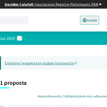
Decidim Calafell
-
Inscripcions Registre Participants PAM
Català
Triar la llengua
E
Menú d'usuari
tius 2023
/
 el mapa
t element és un mapa que presenta els components d'aquesta pàgina
Emplena l'enquesta en acabar la proposta
(Obrir en una pesta
1 proposta
Aleatori
Recent
A-Z (Alfabètic)
Amb més adhesion