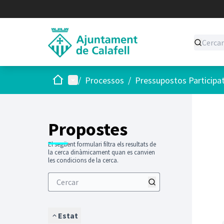
Inici
Menú principal
/
Processos
/
Pressupostos Participa
Saltar
El següen
+
−
Propostes
El següent formulari filtra els resultats de
la cerca dinàmicament quan es canvien
les condicions de la cerca.
Estat