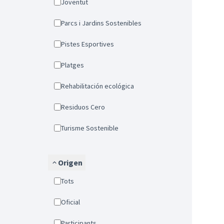
Joventut
Parcs i Jardins Sostenibles
Pistes Esportives
Platges
Rehabilitación ecológica
Residuos Cero
Turisme Sostenible
Origen
Tots
Oficial
Participants