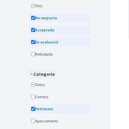
Tots
No resposta
Acceptada
En avaluació
Rebutjada
Categoria
Totes
Comerç
Patrimoni
Aparcaments