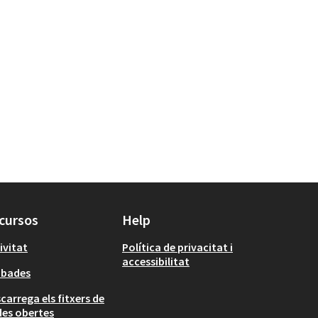
cursos
Help
ivitat
Política de privacitat i
accessibilitat
obades
carrega els fitxers de
es obertes