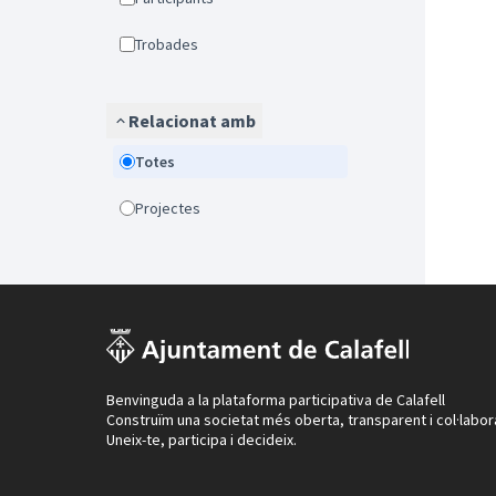
Trobades
Relacionat amb
Totes
Projectes
Benvinguda a la plataforma participativa de Calafell
Construïm una societat més oberta, transparent i col·labor
Uneix-te, participa i decideix.