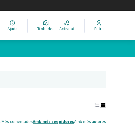
legir el idioma
Ajuda
Trobades
Activitat
Entra
Leaflet
|
©
HERE maps
 com a punts al mapa. L'element es pot fer servir amb un lector 
nya nova)
s
Més comentades
Amb més seguidores
Amb més autores