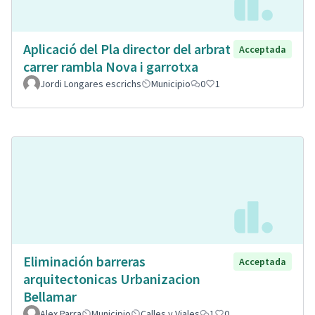
Aplicació del Pla director del arbrat
Acceptada
carrer rambla Nova i garrotxa
Jordi Longares escrichs
Municipio
0
1
Eliminación barreras
Acceptada
arquitectonicas Urbanizacion
Bellamar
Alex Parra
Municipio
Calles y Viales
1
0