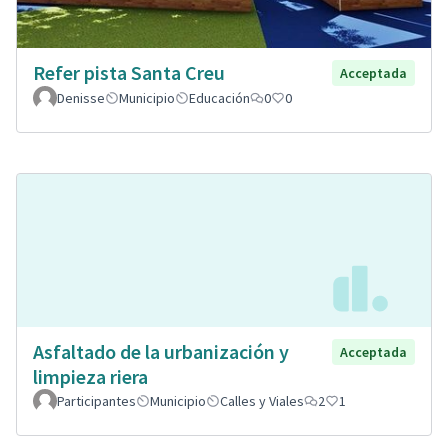
Refer pista Santa Creu
Acceptada
Denisse
Municipio
Educación
0
0
Asfaltado de la urbanización y
Acceptada
limpieza riera
Participantes
Municipio
Calles y Viales
2
1