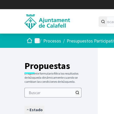
Inicio
Menú principal
/
Procesos
/
Presupuestos Participat
Saltar
El siguie
+
−
Propuestas
El siguiente formulario filtra los resultados
de búsqueda dinámicamente cuando se
cambian las condiciones de búsqueda.
Estado