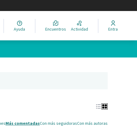
legir el idioma
Ayuda
Encuentros
Actividad
Entra
Leaflet
|
©
HERE maps
ina como puntos en el mapa. El elemento se puede utilizar con un 
ña nueva)
nes
Más comentadas
Con más seguidoras
Con más autoras