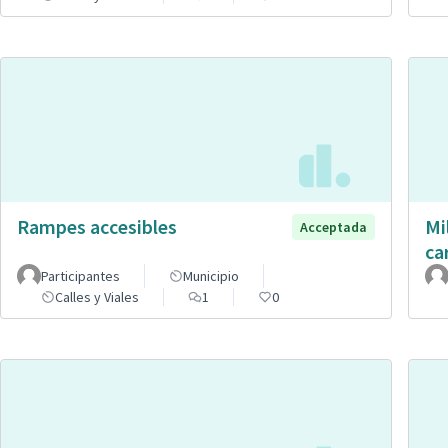
Rampes accesibles
Mi
Acceptada
ca
Participantes
Municipio
Calles y Viales
1
0