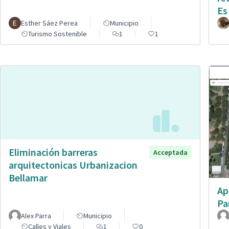
Es
Esther Sáez Perea
Municipio
Turismo Sostenible
1
1
Eliminación barreras
Acceptada
arquitectonicas Urbanizacion
Bellamar
Ap
Pa
Alex Parra
Municipio
Calles y Viales
1
0