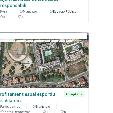
 responsabili
Kyra
Municipio
Espacio Público
1
1
rofitament espai esportiu
Acceptada
rc Vilarenc
Participantes
Municipio
Pistas Deportivas
1
0