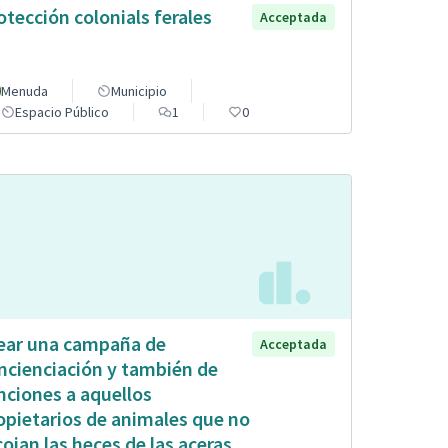
otección colonials ferales
Acceptada
Menuda
Municipio
Espacio Público
1
0
ear una campaña de
Acceptada
ncienciación y también de
nciones a aquellos
opietarios de animales que no
cojan las heces de las aceras.