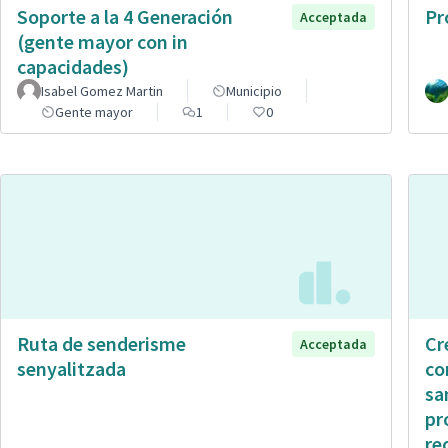
Soporte a la 4 Generación
Pr
Acceptada
(gente mayor con in
capacidades)
Isabel Gomez Martin
Municipio
Gente mayor
1
0
Ruta de senderisme
Cr
Acceptada
senyalitzada
co
sa
pr
re