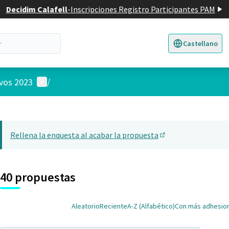
Decidim Calafell
-
Inscripciones Registro Participantes PAM
Castellano
Triar la llengua
E
Menú de usuario
ivos 2023
/
 el mapa
nte elemento es un mapa que presenta los componentes de esta pág
Rellena la enquesta al acabar la propuesta
(Abrir en una pesta
40 propuestas
Aleatorio
Reciente
A-Z (Alfabético)
Con más adhesio