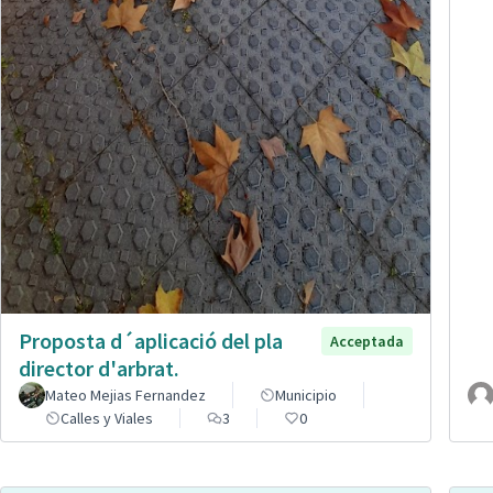
Proposta d´aplicació del pla
Acceptada
director d'arbrat.
Mateo Mejias Fernandez
Municipio
Calles y Viales
3
0