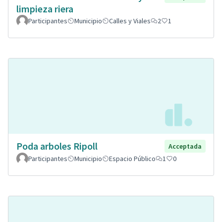
limpieza riera
Participantes
Municipio
Calles y Viales
2
1
Poda arboles Ripoll
Acceptada
Participantes
Municipio
Espacio Público
1
0