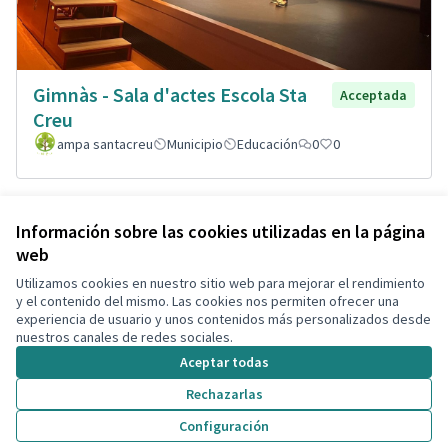
Gimnàs - Sala d'actes Escola Sta
Acceptada
Creu
ampa santacreu
Municipio
Educación
0
0
Ver todas las propuestas retiradas
Información sobre las cookies utilizadas en la página
web
Utilizamos cookies en nuestro sitio web para mejorar el rendimiento
Términos y condiciones de uso
y el contenido del mismo. Las cookies nos permiten ofrecer una
Configuración de cookies
experiencia de usuario y unos contenidos más personalizados desde
Decidim Calafell en X
Decidim Calafell en Facebook
Decidim Calafell en YouTube
Decidim Calafell en GitHub
nuestros canales de redes sociales.
(Enlace externo)
(Enlace externo)
(Enlace externo)
(Enlace externo)
Aceptar todas
Rechazarlas
Con licenci
(Enlace exte
Configuración
(Enlace externo)
Web creada con
software libre
.