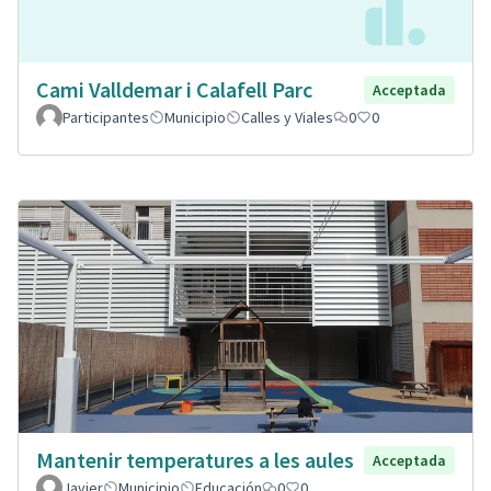
Cami Valldemar i Calafell Parc
Acceptada
Participantes
Municipio
Calles y Viales
0
0
Mantenir temperatures a les aules
Acceptada
Javier
Municipio
Educación
0
0