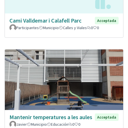
Cami Valldemar i Calafell Parc
Acceptada
Participantes
Municipio
Calles y Viales
0
0
Mantenir temperatures a les aules
Acceptada
Javier
Municipio
Educación
0
0