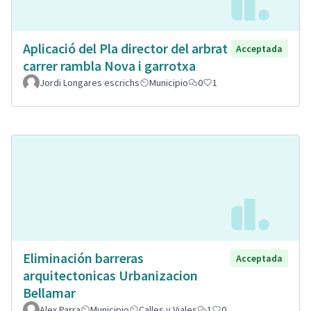
Aplicació del Pla director del arbrat
Acceptada
carrer rambla Nova i garrotxa
Jordi Longares escrichs
Municipio
0
1
Eliminación barreras
Acceptada
arquitectonicas Urbanizacion
Bellamar
Alex Parra
Municipio
Calles y Viales
1
0