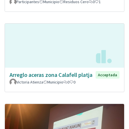
Participantes
Municipio
Residuos Cero
0
1
Arreglo aceras zona Calafell platja
Acceptada
Victoria Atienza
Municipio
0
0