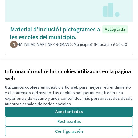
Material d'inclusió i pictogrames a
Acceptada
les escoles del municipio.
NATIVIDAD MARTINEZ ROMAN
Municipio
Educación
0
0
Ver todas las propuestas retiradas
Información sobre las cookies utilizadas en la página
web
Utilizamos cookies en nuestro sitio web para mejorar el rendimiento
Términos y condiciones de uso
y el contenido del mismo. Las cookies nos permiten ofrecer una
Configuración de cookies
experiencia de usuario y unos contenidos más personalizados desde
Decidim Calafell en X
Decidim Calafell en Facebook
Decidim Calafell en YouTube
Decidim Calafell en GitHub
nuestros canales de redes sociales.
(Enlace externo)
(Enlace externo)
(Enlace externo)
(Enlace externo)
Aceptar todas
Rechazarlas
Con licenci
(Enlace exte
Configuración
(Enlace externo)
Web creada con
software libre
.