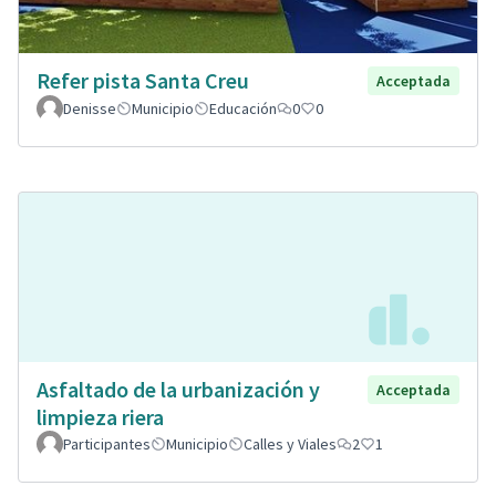
Refer pista Santa Creu
Acceptada
Denisse
Municipio
Educación
0
0
Asfaltado de la urbanización y
Acceptada
limpieza riera
Participantes
Municipio
Calles y Viales
2
1