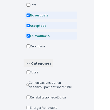
Tots
No resposta
Acceptada
En avaluació
Rebutjada
~ Categories
Totes
Comunicacions per un
desenvolupament sostenible
Rehabilitación ecológica
Energia Renovable