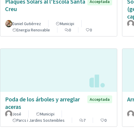
Plaques Solars al l'Escola Santa
So
Acceptada
Creu
(g
ca
Daniel Gutiérrez
Municipi
Energia Renovable
0
0
Poda de los árboles y arreglar
Ar
Acceptada
aceras
José
Municipi
Parcs i Jardins Sostenibles
7
0