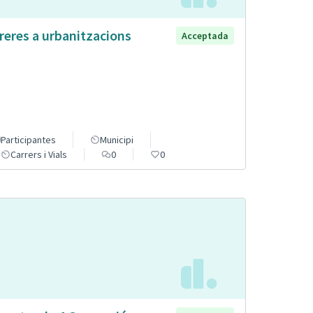
reres a urbanitzacions
Acceptada
Participantes
Municipi
Carrers i Vials
0
0