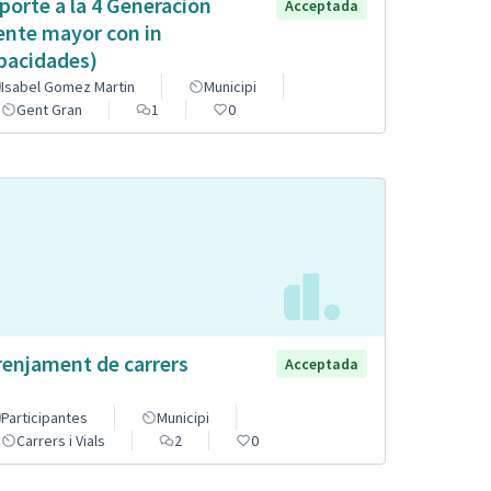
porte a la 4 Generación
Acceptada
ente mayor con in
pacidades)
Isabel Gomez Martin
Municipi
Gent Gran
1
0
renjament de carrers
Acceptada
Participantes
Municipi
Carrers i Vials
2
0