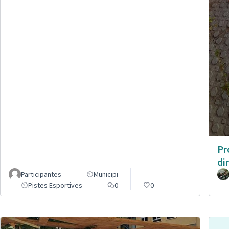
Pr
di
Participantes
Municipi
Pistes Esportives
0
0