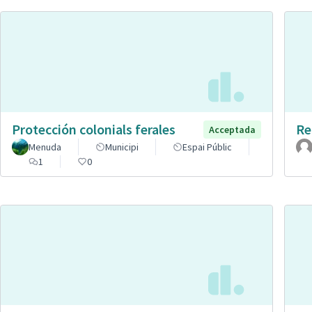
Protección colonials ferales
Re
Acceptada
Menuda
Municipi
Espai Públic
1
0