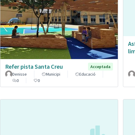
As
li
Refer pista Santa Creu
Acceptada
Denisse
Municipi
Educació
0
0