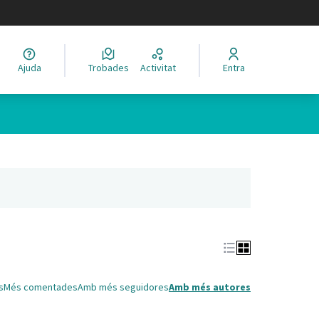
legir el idioma
Ajuda
Trobades
Activitat
Entra
Leaflet
|
©
HERE maps
 com a punts al mapa. L'element es pot fer servir amb un lector 
nya nova)
s
Més comentades
Amb més seguidores
Amb més autores