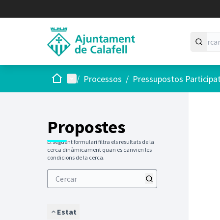
Inici
Menú principal
/
Processos
/
Pressupostos Participa
Saltar
El següen
+
−
Propostes
El següent formulari filtra els resultats de la
cerca dinàmicament quan es canvien les
condicions de la cerca.
Estat