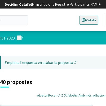
Decidim Calafell
-
Inscripcions Registre Participants PAM
Català
Triar la llengua
E
Menú d'usuari
tius 2023
/
 el mapa
14
t element és un mapa que presenta els components d'aquesta pàgina
Emplena l'enquesta en acabar la proposta
(Obrir en una pesta
40 propostes
Aleatori
Recent
A-Z (Alfabètic)
Amb més adhesion