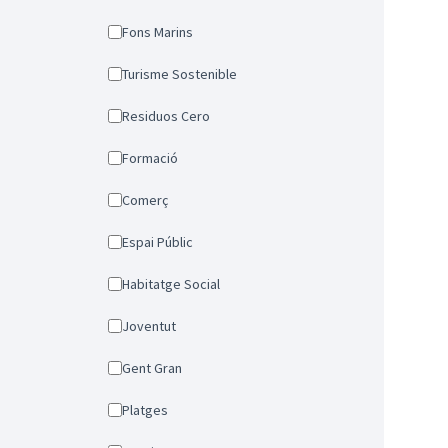
Fons Marins
Turisme Sostenible
Residuos Cero
Formació
Comerç
Espai Públic
Habitatge Social
Joventut
Gent Gran
Platges