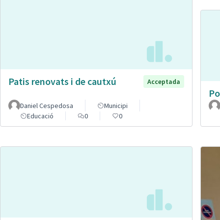
Patis renovats i de cautxú
Acceptada
Po
Daniel Cespedosa
Municipi
Educació
0
0