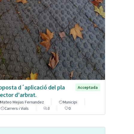
oposta d´aplicació del pla
Acceptada
rector d'arbrat.
Mateo Mejias Fernandez
Municipi
Carrers i Vials
3
0