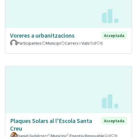
Voreres a urbanitzacions
Acceptada
Participantes
Municipi
Carrers i Vials
0
0
Plaques Solars al l'Escola Santa
Acceptada
Creu
Daniel Gutiérrez
Municipi
Energia Renovable
0
0