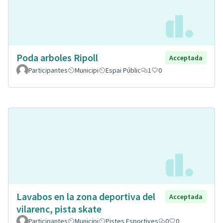
Poda arboles Ripoll
Acceptada
Participantes
Municipi
Espai Públic
1
0
Lavabos en la zona deportiva del
Acceptada
vilarenc, pista skate
Participantes
Municipi
Pistes Esportives
0
0