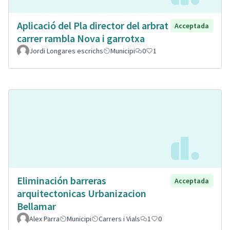
Aplicació del Pla director del arbrat
Acceptada
carrer rambla Nova i garrotxa
Jordi Longares escrichs
Municipi
0
1
Eliminación barreras
Acceptada
arquitectonicas Urbanizacion
Bellamar
Alex Parra
Municipi
Carrers i Vials
1
0