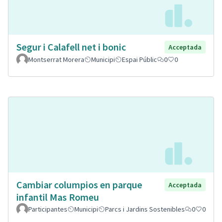
Segur i Calafell net i bonic
Acceptada
Montserrat Morera
Municipi
Espai Públic
0
0
Cambiar columpios en parque
Acceptada
infantil Mas Romeu
Participantes
Municipi
Parcs i Jardins Sostenibles
0
0