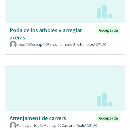
Poda de los árboles y arreglar
Acceptada
aceras
José
Municipi
Parcs i Jardins Sostenibles
7
0
Arrenjament de carrers
Acceptada
Participantes
Municipi
Carrers i Vials
2
0