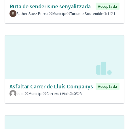
Ruta de senderisme senyalitzada
Acceptada
Esther Sáez Perea
Municipi
Turisme Sostenible
1
1
Asfaltar Carrer de Lluís Companys
Acceptada
Juan
Municipi
Carrers i Vials
0
3