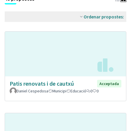
Ordenar propostes:
Patis renovats i de cautxú
Acceptada
Daniel Cespedosa
Municipi
Educació
0
0