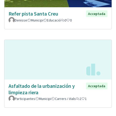
Refer pista Santa Creu
Acceptada
Denisse
Municipi
Educació
0
0
Asfaltado de la urbanización y
Acceptada
limpieza riera
Participantes
Municipi
Carrers i Vials
2
1