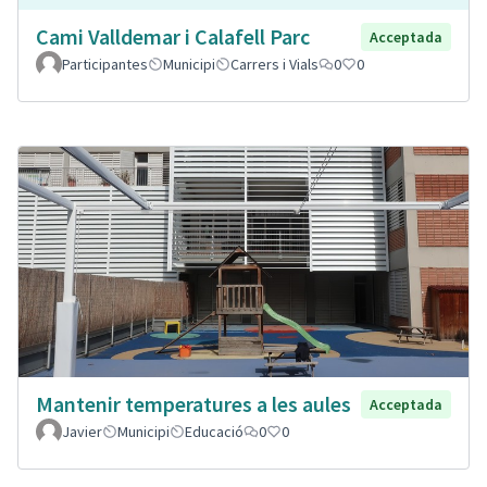
Cami Valldemar i Calafell Parc
Acceptada
Participantes
Municipi
Carrers i Vials
0
0
Mantenir temperatures a les aules
Acceptada
Javier
Municipi
Educació
0
0