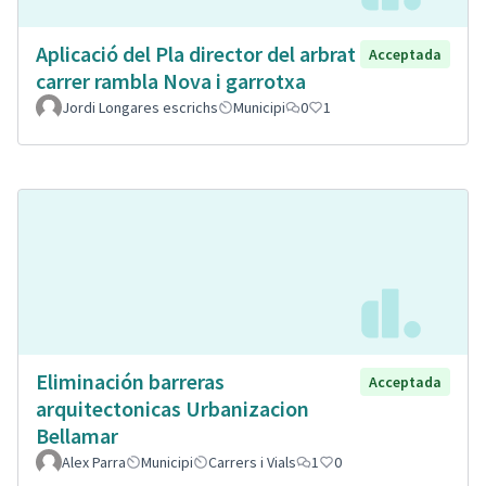
Aplicació del Pla director del arbrat
Acceptada
carrer rambla Nova i garrotxa
Jordi Longares escrichs
Municipi
0
1
Eliminación barreras
Acceptada
arquitectonicas Urbanizacion
Bellamar
Alex Parra
Municipi
Carrers i Vials
1
0