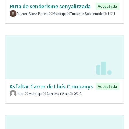
Ruta de senderisme senyalitzada
Acceptada
Esther Sáez Perea
Municipi
Turisme Sostenible
1
1
Asfaltar Carrer de Lluís Companys
Acceptada
Juan
Municipi
Carrers i Vials
0
3