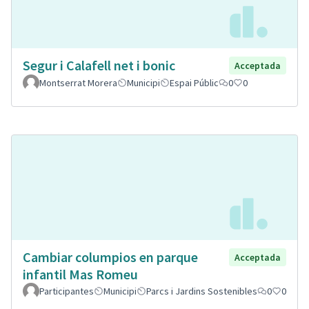
Segur i Calafell net i bonic
Acceptada
Montserrat Morera
Municipi
Espai Públic
0
0
Cambiar columpios en parque
Acceptada
infantil Mas Romeu
Participantes
Municipi
Parcs i Jardins Sostenibles
0
0