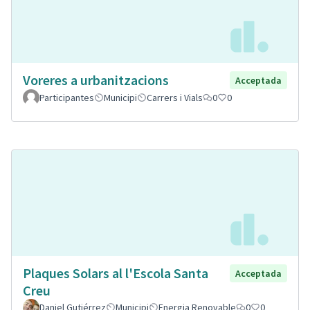
Voreres a urbanitzacions
Acceptada
Participantes
Municipi
Carrers i Vials
0
0
Plaques Solars al l'Escola Santa
Acceptada
Creu
Daniel Gutiérrez
Municipi
Energia Renovable
0
0