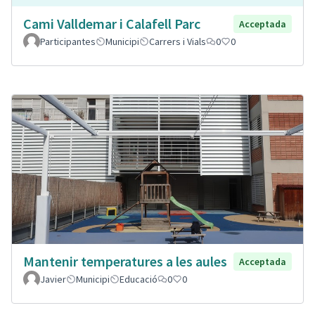
Cami Valldemar i Calafell Parc
Acceptada
Participantes
Municipi
Carrers i Vials
0
0
Mantenir temperatures a les aules
Acceptada
Javier
Municipi
Educació
0
0