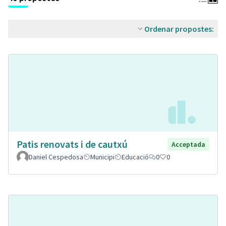
Ordenar propostes:
Patis renovats i de cautxú
Acceptada
Daniel Cespedosa
Municipi
Educació
0
0