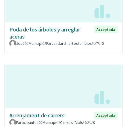
Poda de los árboles y arreglar
Acceptada
aceras
José
Municipi
Parcs i Jardins Sostenibles
7
0
Arrenjament de carrers
Acceptada
Participantes
Municipi
Carrers i Vials
2
0