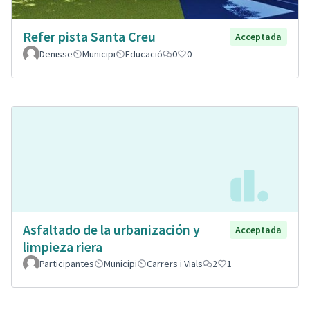
Refer pista Santa Creu
Acceptada
Denisse
Municipi
Educació
0
0
Asfaltado de la urbanización y
Acceptada
limpieza riera
Participantes
Municipi
Carrers i Vials
2
1