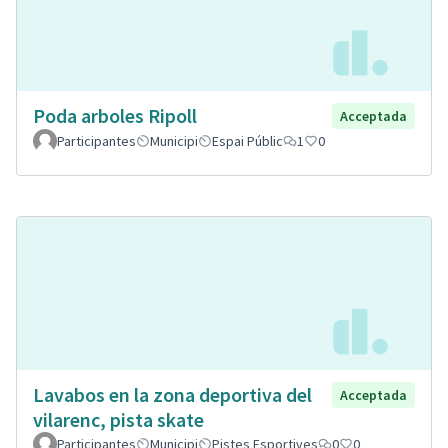
Poda arboles Ripoll
Acceptada
Participantes
Municipi
Espai Públic
1
0
Lavabos en la zona deportiva del
Acceptada
vilarenc, pista skate
Participantes
Municipi
Pistes Esportives
0
0