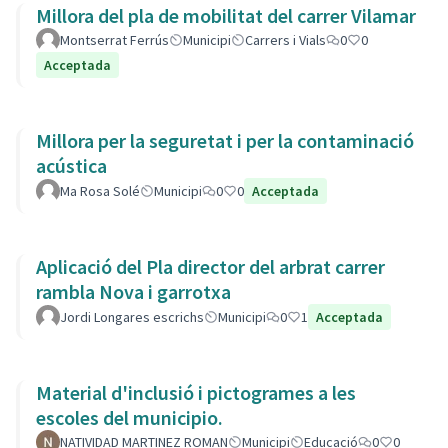
Millora del pla de mobilitat del carrer Vilamar
Montserrat Ferrús
Municipi
Carrers i Vials
0
0
Acceptada
Millora per la seguretat i per la contaminació
acústica
Ma Rosa Solé
Municipi
0
0
Acceptada
Aplicació del Pla director del arbrat carrer
rambla Nova i garrotxa
Jordi Longares escrichs
Municipi
0
1
Acceptada
Material d'inclusió i pictogrames a les
escoles del municipio.
NATIVIDAD MARTINEZ ROMAN
Municipi
Educació
0
0