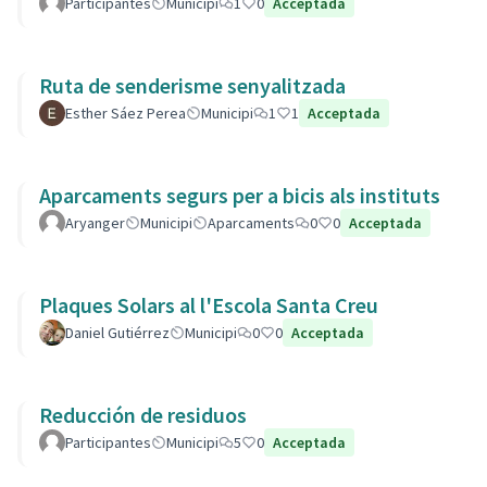
Participantes
Municipi
1
0
Acceptada
Ruta de senderisme senyalitzada
Esther Sáez Perea
Municipi
1
1
Acceptada
Aparcaments segurs per a bicis als instituts
Aryanger
Municipi
Aparcaments
0
0
Acceptada
Plaques Solars al l'Escola Santa Creu
Daniel Gutiérrez
Municipi
0
0
Acceptada
Reducción de residuos
Participantes
Municipi
5
0
Acceptada