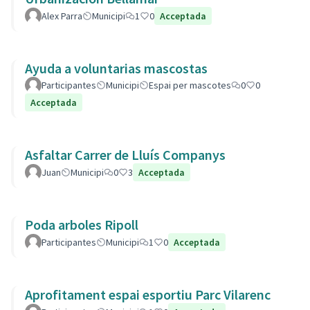
Alex Parra
Municipi
1
0
Acceptada
Ayuda a voluntarias mascostas
Participantes
Municipi
Espai per mascotes
0
0
Acceptada
Asfaltar Carrer de Lluís Companys
Juan
Municipi
0
3
Acceptada
Poda arboles Ripoll
Participantes
Municipi
1
0
Acceptada
Aprofitament espai esportiu Parc Vilarenc