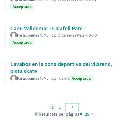
Acceptada
Cami Valldemar i Calafell Parc
Participantes
Municipi
Carrers i Vials
0
0
Acceptada
Lavabos en la zona deportiva del vilarenc,
pista skate
Participantes
Municipi
0
0
Acceptada
1
2
Resultats per pàgina:
25