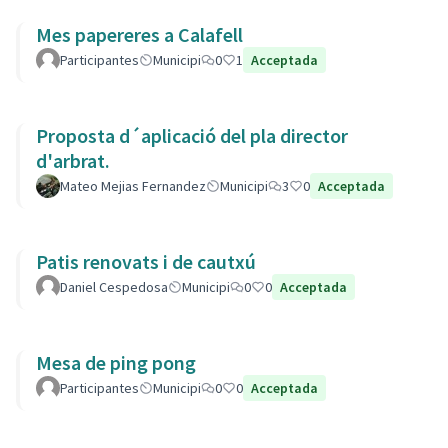
Mes papereres a Calafell
Participantes
Municipi
0
1
Acceptada
Proposta d´aplicació del pla director
d'arbrat.
Mateo Mejias Fernandez
Municipi
3
0
Acceptada
Patis renovats i de cautxú
Daniel Cespedosa
Municipi
0
0
Acceptada
Mesa de ping pong
Participantes
Municipi
0
0
Acceptada