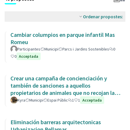
Ordenar propostes:
Cambiar columpios en parque infantil Mas
Romeu
Participantes
Municipi
Parcs i Jardins Sostenibles
0
0
Acceptada
Crear una campaña de concienciación y
también de sanciones a aquellos
propietarios de animales que no recojan las
heces de las aceras. Es responsabili
Kyra
Municipi
Espai Públic
1
1
Acceptada
Eliminación barreras arquitectonicas
Urbanizacion Bellamar