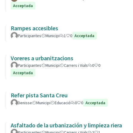
Acceptada
Rampes accesibles
Participantes
Municipi
1
0
Acceptada
Voreres a urbanitzacions
Participantes
Municipi
Carrers i Vials
0
0
Acceptada
Refer pista Santa Creu
Denisse
Municipi
Educació
0
0
Acceptada
Asfaltado de la urbanización y limpieza riera
Participantes
Municipi
Carrers i Vials
2
1