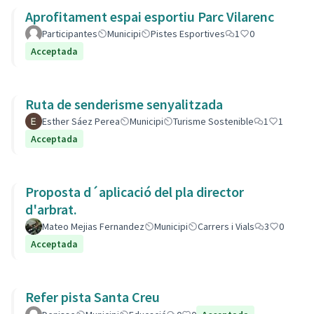
Aprofitament espai esportiu Parc Vilarenc
Participantes
Municipi
Pistes Esportives
1
0
Acceptada
Ruta de senderisme senyalitzada
Esther Sáez Perea
Municipi
Turisme Sostenible
1
1
Acceptada
Proposta d´aplicació del pla director
d'arbrat.
Mateo Mejias Fernandez
Municipi
Carrers i Vials
3
0
Acceptada
Refer pista Santa Creu