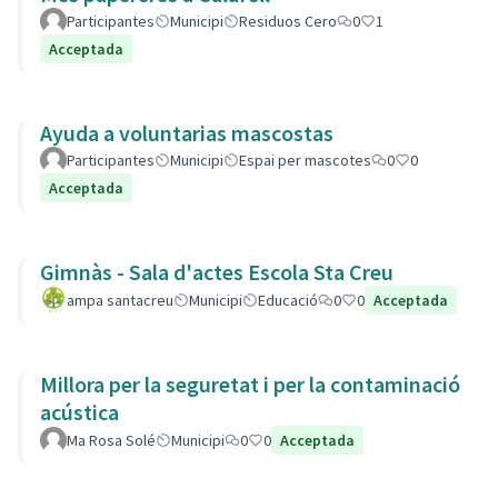
Participantes
Municipi
Residuos Cero
0
1
Acceptada
Ayuda a voluntarias mascostas
Participantes
Municipi
Espai per mascotes
0
0
Acceptada
Gimnàs - Sala d'actes Escola Sta Creu
ampa santacreu
Municipi
Educació
0
0
Acceptada
Millora per la seguretat i per la contaminació
acústica
Ma Rosa Solé
Municipi
0
0
Acceptada