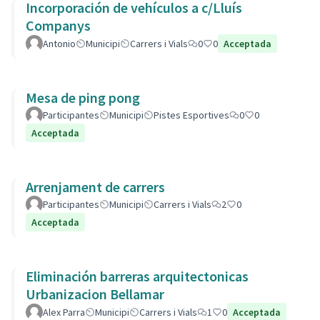
Incorporación de vehículos a c/Lluís
Companys
Antonio
Municipi
Carrers i Vials
0
0
Acceptada
Mesa de ping pong
Participantes
Municipi
Pistes Esportives
0
0
Acceptada
Arrenjament de carrers
Participantes
Municipi
Carrers i Vials
2
0
Acceptada
Eliminación barreras arquitectonicas
Urbanizacion Bellamar
Alex Parra
Municipi
Carrers i Vials
1
0
Acceptada