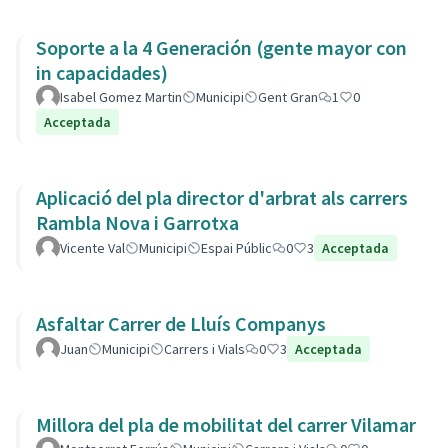
Soporte a la 4 Generación (gente mayor con
in capacidades)
Isabel Gomez Martin
Municipi
Gent Gran
1
0
Acceptada
Aplicació del pla director d'arbrat als carrers
Rambla Nova i Garrotxa
Vicente Val
Municipi
Espai Públic
0
3
Acceptada
Asfaltar Carrer de Lluís Companys
Juan
Municipi
Carrers i Vials
0
3
Acceptada
Millora del pla de mobilitat del carrer Vilamar