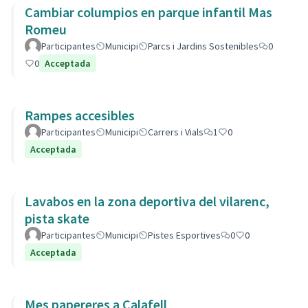
Cambiar columpios en parque infantil Mas
Romeu
Participantes
Municipi
Parcs i Jardins Sostenibles
0
0
Acceptada
Rampes accesibles
Participantes
Municipi
Carrers i Vials
1
0
Acceptada
Lavabos en la zona deportiva del vilarenc,
pista skate
Participantes
Municipi
Pistes Esportives
0
0
Acceptada
Mes papereres a Calafell