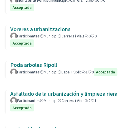
Montserrat Ferrús
Municipi
Carrers i Vials
0
0
Acceptada
Voreres a urbanitzacions
Participantes
Municipi
Carrers i Vials
0
0
Acceptada
Poda arboles Ripoll
Participantes
Municipi
Espai Públic
1
0
Acceptada
Asfaltado de la urbanización y limpieza riera
Participantes
Municipi
Carrers i Vials
2
1
Acceptada