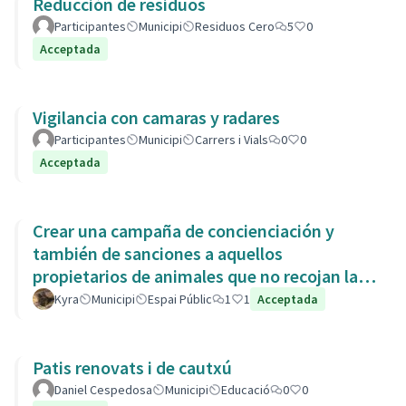
Reducción de residuos
Participantes
Municipi
Residuos Cero
5
0
Acceptada
Vigilancia con camaras y radares
Participantes
Municipi
Carrers i Vials
0
0
Acceptada
Crear una campaña de concienciación y
también de sanciones a aquellos
propietarios de animales que no recojan las
heces de las aceras. Es responsabili
Kyra
Municipi
Espai Públic
1
1
Acceptada
Patis renovats i de cautxú
Daniel Cespedosa
Municipi
Educació
0
0