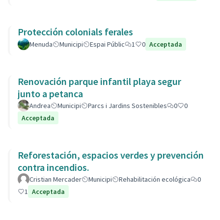
Protección colonials ferales
Menuda
Municipi
Espai Públic
1
0
Acceptada
Renovación parque infantil playa segur
junto a petanca
Andrea
Municipi
Parcs i Jardins Sostenibles
0
0
Acceptada
Reforestación, espacios verdes y prevención
contra incendios.
Cristian Mercader
Municipi
Rehabilitación ecológica
0
1
Acceptada