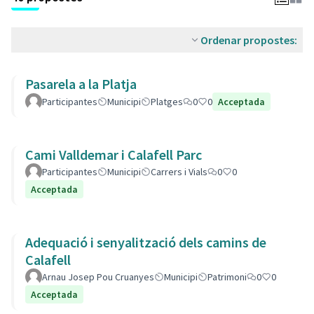
Ordenar propostes:
Pasarela a la Platja
Participantes
Municipi
Platges
0
0
Acceptada
Cami Valldemar i Calafell Parc
Participantes
Municipi
Carrers i Vials
0
0
Acceptada
Adequació i senyalització dels camins de
Calafell
Arnau Josep Pou Cruanyes
Municipi
Patrimoni
0
0
Acceptada