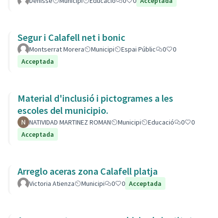
Denisse
Municipi
Educació
0
0
Acceptada
Segur i Calafell net i bonic
Montserrat Morera
Municipi
Espai Públic
0
0
Acceptada
Material d'inclusió i pictogrames a les
escoles del municipio.
NATIVIDAD MARTINEZ ROMAN
Municipi
Educació
0
0
Acceptada
Arreglo aceras zona Calafell platja
Victoria Atienza
Municipi
0
0
Acceptada