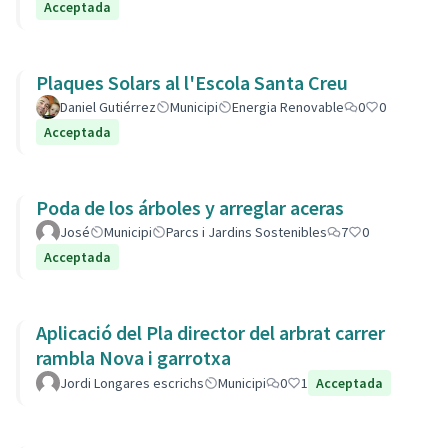
Acceptada
Plaques Solars al l'Escola Santa Creu
Daniel Gutiérrez
Municipi
Energia Renovable
0
0
Acceptada
Poda de los árboles y arreglar aceras
José
Municipi
Parcs i Jardins Sostenibles
7
0
Acceptada
Aplicació del Pla director del arbrat carrer
rambla Nova i garrotxa
Jordi Longares escrichs
Municipi
0
1
Acceptada