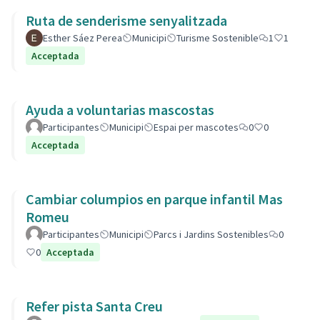
Ruta de senderisme senyalitzada
Esther Sáez Perea
Municipi
Turisme Sostenible
1
1
Acceptada
Ayuda a voluntarias mascostas
Participantes
Municipi
Espai per mascotes
0
0
Acceptada
Cambiar columpios en parque infantil Mas
Romeu
Participantes
Municipi
Parcs i Jardins Sostenibles
0
0
Acceptada
Refer pista Santa Creu