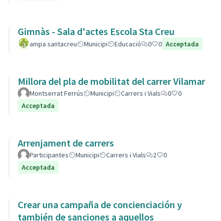
Gimnàs - Sala d'actes Escola Sta Creu
ampa santacreu
Municipi
Educació
0
0
Acceptada
Millora del pla de mobilitat del carrer Vilamar
Montserrat Ferrús
Municipi
Carrers i Vials
0
0
Acceptada
Arrenjament de carrers
Participantes
Municipi
Carrers i Vials
2
0
Acceptada
Crear una campaña de concienciación y
también de sanciones a aquellos