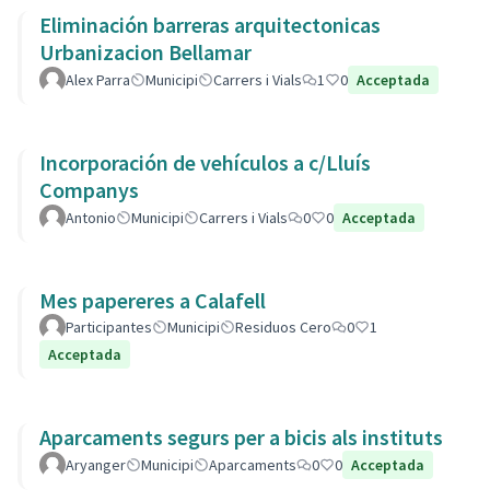
Eliminación barreras arquitectonicas
Urbanizacion Bellamar
Alex Parra
Municipi
Carrers i Vials
1
0
Acceptada
Incorporación de vehículos a c/Lluís
Companys
Antonio
Municipi
Carrers i Vials
0
0
Acceptada
Mes papereres a Calafell
Participantes
Municipi
Residuos Cero
0
1
Acceptada
Aparcaments segurs per a bicis als instituts
Aryanger
Municipi
Aparcaments
0
0
Acceptada