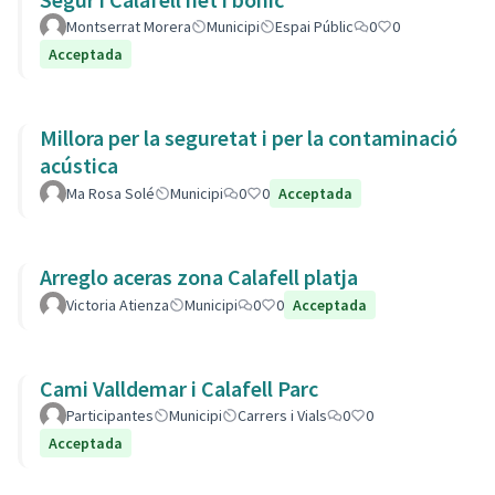
Montserrat Morera
Municipi
Espai Públic
0
0
Acceptada
Millora per la seguretat i per la contaminació
acústica
Ma Rosa Solé
Municipi
0
0
Acceptada
Arreglo aceras zona Calafell platja
Victoria Atienza
Municipi
0
0
Acceptada
Cami Valldemar i Calafell Parc
Participantes
Municipi
Carrers i Vials
0
0
Acceptada