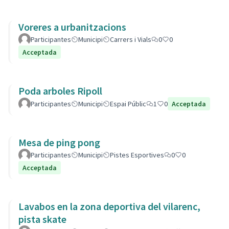
Voreres a urbanitzacions
Participantes
Municipi
Carrers i Vials
0
0
Acceptada
Poda arboles Ripoll
Participantes
Municipi
Espai Públic
1
0
Acceptada
Mesa de ping pong
Participantes
Municipi
Pistes Esportives
0
0
Acceptada
Lavabos en la zona deportiva del vilarenc,
pista skate