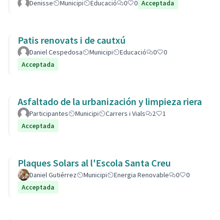
Denisse
Municipi
Educació
0
0
Acceptada
Patis renovats i de cautxú
Daniel Cespedosa
Municipi
Educació
0
0
Acceptada
Asfaltado de la urbanización y limpieza riera
Participantes
Municipi
Carrers i Vials
2
1
Acceptada
Plaques Solars al l'Escola Santa Creu
Daniel Gutiérrez
Municipi
Energia Renovable
0
0
Acceptada