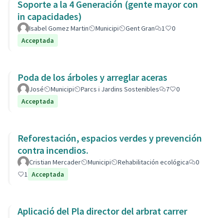
Soporte a la 4 Generación (gente mayor con
in capacidades)
Isabel Gomez Martin
Municipi
Gent Gran
1
0
Acceptada
Poda de los árboles y arreglar aceras
José
Municipi
Parcs i Jardins Sostenibles
7
0
Acceptada
Reforestación, espacios verdes y prevención
contra incendios.
Cristian Mercader
Municipi
Rehabilitación ecológica
0
1
Acceptada
Aplicació del Pla director del arbrat carrer