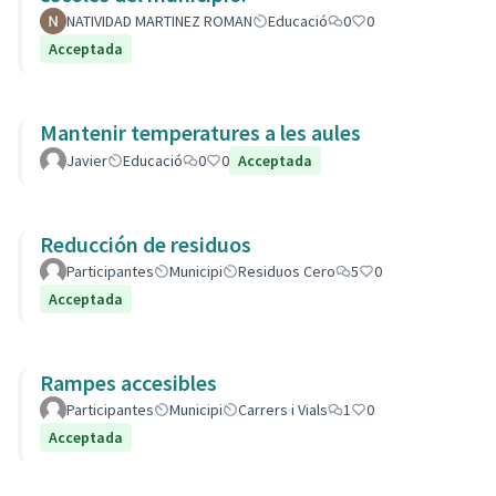
NATIVIDAD MARTINEZ ROMAN
Educació
0
0
Acceptada
Mantenir temperatures a les aules
Javier
Educació
0
0
Acceptada
Reducción de residuos
Participantes
Municipi
Residuos Cero
5
0
Acceptada
Rampes accesibles
Participantes
Municipi
Carrers i Vials
1
0
Acceptada