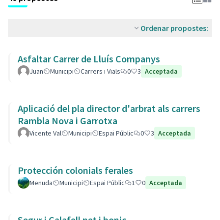
Ordenar propostes:
Asfaltar Carrer de Lluís Companys
Juan
Municipi
Carrers i Vials
0
3
Acceptada
Aplicació del pla director d'arbrat als carrers
Rambla Nova i Garrotxa
Vicente Val
Municipi
Espai Públic
0
3
Acceptada
Protección colonials ferales
Menuda
Municipi
Espai Públic
1
0
Acceptada
Segur i Calafell net i bonic