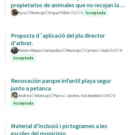
propietarios de animales que no recojan las
heces de las aceras. Es responsabili
Kyra
Municipi
Espai Públic
1
1
Acceptada
Proposta d´aplicació del pla director
d'arbrat.
Mateo Mejias Fernandez
Municipi
Carrers i Vials
3
0
Acceptada
Renovación parque infantil playa segur
junto a petanca
Andrea
Municipi
Parcs i Jardins Sostenibles
0
0
Acceptada
Material d'inclusió i pictogrames a les
escoles del municipio.