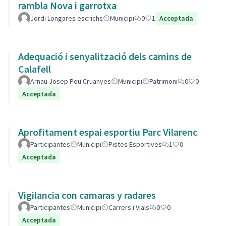
rambla Nova i garrotxa
Jordi Longares escrichs
Municipi
0
1
Acceptada
Adequació i senyalització dels camins de
Calafell
Arnau Josep Pou Cruanyes
Municipi
Patrimoni
0
0
Acceptada
Aprofitament espai esportiu Parc Vilarenc
Participantes
Municipi
Pistes Esportives
1
0
Acceptada
Vigilancia con camaras y radares
Participantes
Municipi
Carrers i Vials
0
0
Acceptada