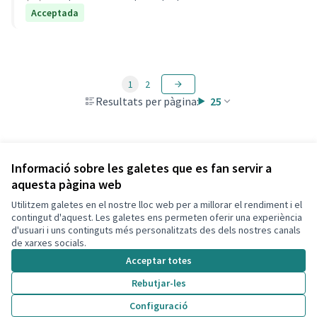
Acceptada
1
2
Resultats per pàgina:
25
Veure totes les propostes retirades
Informació sobre les galetes que es fan servir a
aquesta pàgina web
Utilitzem galetes en el nostre lloc web per a millorar el rendiment i el
Termes i condicions d'ús
contingut d'aquest. Les galetes ens permeten oferir una experiència
Configuració de les galetes
d'usuari i uns continguts més personalitzats des dels nostres canals
Decidim Calafell a X
Decidim Calafell a Facebook
Decidim Calafell a YouTube
Decidim Calafell a GitHub
de xarxes socials.
(Enllaç extern)
(Enllaç extern)
(Enllaç extern)
(Enllaç extern)
Acceptar totes
Rebutjar-les
Amb llicènc
(Enllaç exte
Configuració
(Enllaç extern)
Web creada amb
programari lliure
.