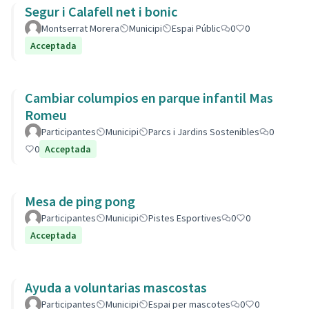
Segur i Calafell net i bonic
Montserrat Morera
Municipi
Espai Públic
0
0
Acceptada
Cambiar columpios en parque infantil Mas
Romeu
Participantes
Municipi
Parcs i Jardins Sostenibles
0
0
Acceptada
Mesa de ping pong
Participantes
Municipi
Pistes Esportives
0
0
Acceptada
Ayuda a voluntarias mascostas
Participantes
Municipi
Espai per mascotes
0
0