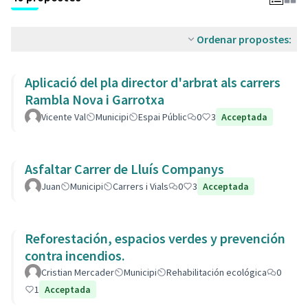
Ordenar propostes:
Aplicació del pla director d'arbrat als carrers
Rambla Nova i Garrotxa
Vicente Val
Municipi
Espai Públic
0
3
Acceptada
Asfaltar Carrer de Lluís Companys
Juan
Municipi
Carrers i Vials
0
3
Acceptada
Reforestación, espacios verdes y prevención
contra incendios.
Cristian Mercader
Municipi
Rehabilitación ecológica
0
1
Acceptada