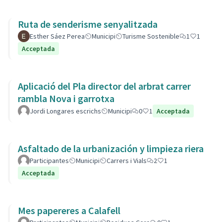
Ruta de senderisme senyalitzada
Esther Sáez Perea
Municipi
Turisme Sostenible
1
1
Acceptada
Aplicació del Pla director del arbrat carrer
rambla Nova i garrotxa
Jordi Longares escrichs
Municipi
0
1
Acceptada
Asfaltado de la urbanización y limpieza riera
Participantes
Municipi
Carrers i Vials
2
1
Acceptada
Mes papereres a Calafell