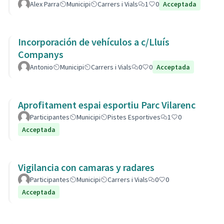
Alex Parra
Municipi
Carrers i Vials
1
0
Acceptada
Incorporación de vehículos a c/Lluís
Companys
Antonio
Municipi
Carrers i Vials
0
0
Acceptada
Aprofitament espai esportiu Parc Vilarenc
Participantes
Municipi
Pistes Esportives
1
0
Acceptada
Vigilancia con camaras y radares
Participantes
Municipi
Carrers i Vials
0
0
Acceptada