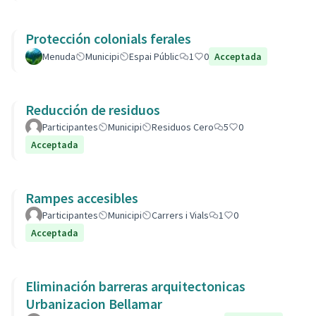
Protección colonials ferales
Menuda
Municipi
Espai Públic
1
0
Acceptada
Reducción de residuos
Participantes
Municipi
Residuos Cero
5
0
Acceptada
Rampes accesibles
Participantes
Municipi
Carrers i Vials
1
0
Acceptada
Eliminación barreras arquitectonicas
Urbanizacion Bellamar