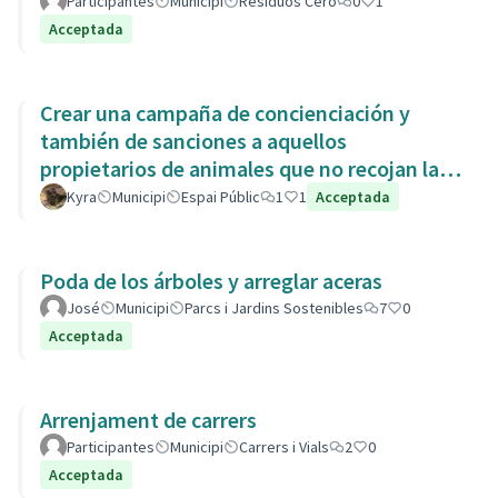
Participantes
Municipi
Residuos Cero
0
1
Acceptada
Crear una campaña de concienciación y
también de sanciones a aquellos
propietarios de animales que no recojan las
heces de las aceras. Es responsabili
Kyra
Municipi
Espai Públic
1
1
Acceptada
Poda de los árboles y arreglar aceras
José
Municipi
Parcs i Jardins Sostenibles
7
0
Acceptada
Arrenjament de carrers
Participantes
Municipi
Carrers i Vials
2
0
Acceptada