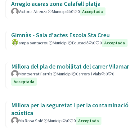
Arreglo aceras zona Calafell platja
Victoria Atienza
Municipi
0
0
Acceptada
Gimnàs - Sala d'actes Escola Sta Creu
ampa santacreu
Municipi
Educació
0
0
Acceptada
Millora del pla de mobilitat del carrer Vilamar
Montserrat Ferrús
Municipi
Carrers i Vials
0
0
Acceptada
Millora per la seguretat i per la contaminació
acústica
Ma Rosa Solé
Municipi
0
0
Acceptada