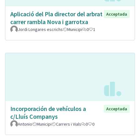
Aplicació del Pla director del arbrat
Acceptada
carrer rambla Nova i garrotxa
Jordi Longares escrichs
Municipi
0
1
Incorporación de vehículos a
Acceptada
c/Lluís Companys
Antonio
Municipi
Carrers i Vials
0
0