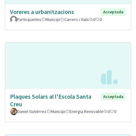
Voreres a urbanitzacions
Acceptada
Participantes
Municipi
Carrers i Vials
0
0
Plaques Solars al l'Escola Santa
Acceptada
Creu
Daniel Gutiérrez
Municipi
Energia Renovable
0
0