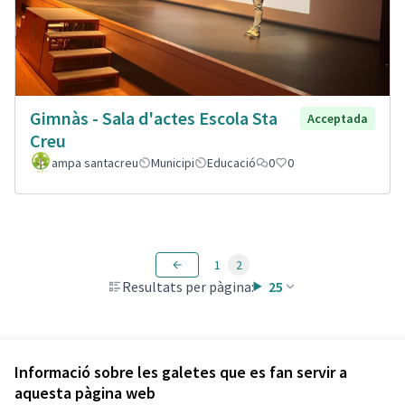
Gimnàs - Sala d'actes Escola Sta
Acceptada
Creu
ampa santacreu
Municipi
Educació
0
0
1
2
Resultats per pàgina:
25
Veure totes les propostes retirades
Informació sobre les galetes que es fan servir a
aquesta pàgina web