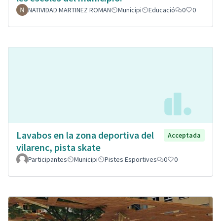
NATIVIDAD MARTINEZ ROMAN
Municipi
Educació
0
0
Lavabos en la zona deportiva del
Acceptada
vilarenc, pista skate
Participantes
Municipi
Pistes Esportives
0
0