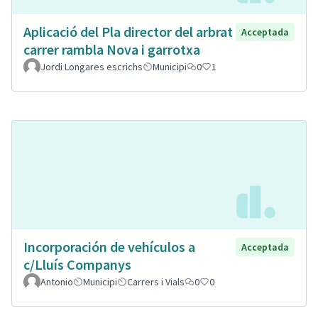
Aplicació del Pla director del arbrat
Acceptada
carrer rambla Nova i garrotxa
Jordi Longares escrichs
Municipi
0
1
Incorporación de vehículos a
Acceptada
c/Lluís Companys
Antonio
Municipi
Carrers i Vials
0
0