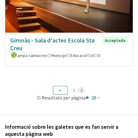
Gimnàs - Sala d'actes Escola Sta
Acceptada
Creu
ampa santacreu
Municipi
Educació
0
0
1
2
Resultats per pàgina:
25
Veure totes les propostes retirades
Informació sobre les galetes que es fan servir a
aquesta pàgina web