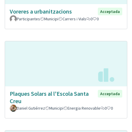
Voreres a urbanitzacions
Acceptada
Participantes
Municipi
Carrers i Vials
0
0
Plaques Solars al l'Escola Santa
Acceptada
Creu
Daniel Gutiérrez
Municipi
Energia Renovable
0
0