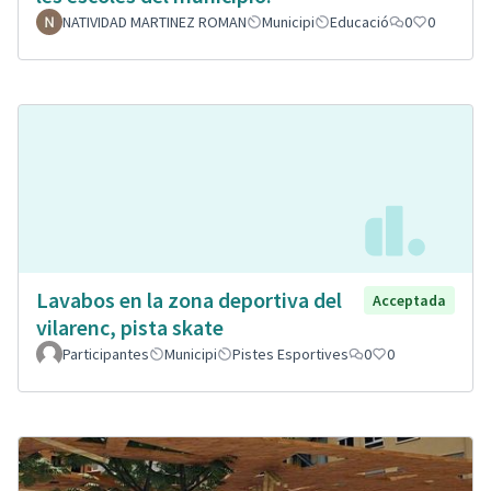
NATIVIDAD MARTINEZ ROMAN
Municipi
Educació
0
0
Lavabos en la zona deportiva del
Acceptada
vilarenc, pista skate
Participantes
Municipi
Pistes Esportives
0
0