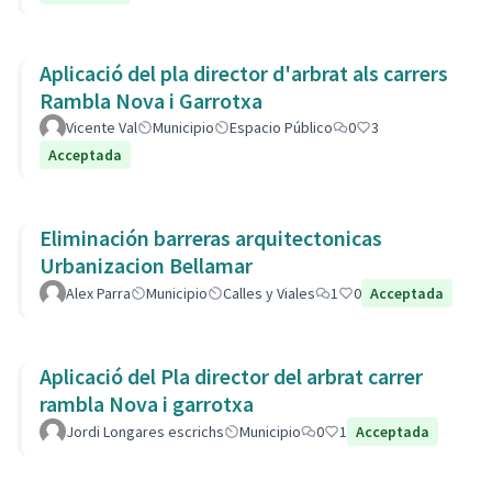
Aplicació del pla director d'arbrat als carrers
Rambla Nova i Garrotxa
Vicente Val
Municipio
Espacio Público
0
3
Acceptada
Eliminación barreras arquitectonicas
Urbanizacion Bellamar
Alex Parra
Municipio
Calles y Viales
1
0
Acceptada
Aplicació del Pla director del arbrat carrer
rambla Nova i garrotxa
Jordi Longares escrichs
Municipio
0
1
Acceptada