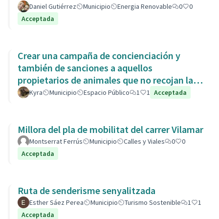
Daniel Gutiérrez
Municipio
Energia Renovable
0
0
Acceptada
Crear una campaña de concienciación y
también de sanciones a aquellos
propietarios de animales que no recojan las
heces de las aceras. Es responsabili
Kyra
Municipio
Espacio Público
1
1
Acceptada
Millora del pla de mobilitat del carrer Vilamar
Montserrat Ferrús
Municipio
Calles y Viales
0
0
Acceptada
Ruta de senderisme senyalitzada
Esther Sáez Perea
Municipio
Turismo Sostenible
1
1
Acceptada