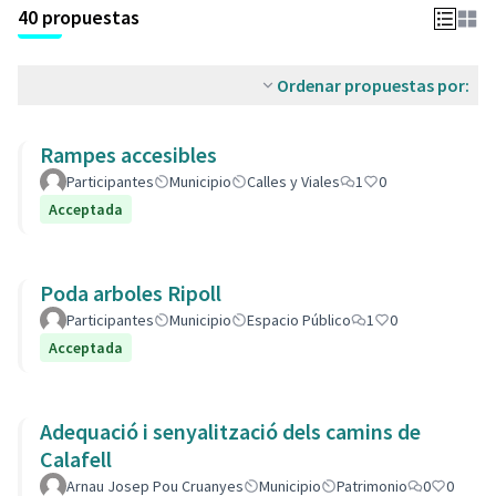
40 propuestas
Ordenar propuestas por:
Rampes accesibles
Participantes
Municipio
Calles y Viales
1
0
Acceptada
Poda arboles Ripoll
Participantes
Municipio
Espacio Público
1
0
Acceptada
Adequació i senyalització dels camins de
Calafell
Arnau Josep Pou Cruanyes
Municipio
Patrimonio
0
0