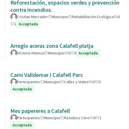
Reforestación, espacios verdes y prevención
contra incendios.
Cristian Mercader
Municipio
Rehabilitación Ecológica
0
1
Acceptada
Arreglo aceras zona Calafell platja
Victoria Atienza
Municipio
0
0
Acceptada
Cami Valldemar i Calafell Parc
Participantes
Municipio
Calles y Viales
0
0
Acceptada
Mes papereres a Calafell
Participantes
Municipio
Residuos Cero
0
1
Acceptada