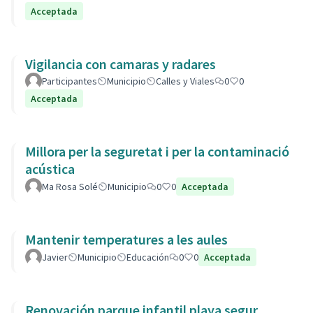
Acceptada
Vigilancia con camaras y radares
Participantes
Municipio
Calles y Viales
0
0
Acceptada
Millora per la seguretat i per la contaminació
acústica
Ma Rosa Solé
Municipio
0
0
Acceptada
Mantenir temperatures a les aules
Javier
Municipio
Educación
0
0
Acceptada
Renovación parque infantil playa segur