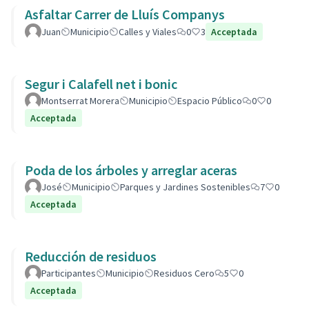
Asfaltar Carrer de Lluís Companys
Juan
Municipio
Calles y Viales
0
3
Acceptada
Segur i Calafell net i bonic
Montserrat Morera
Municipio
Espacio Público
0
0
Acceptada
Poda de los árboles y arreglar aceras
José
Municipio
Parques y Jardines Sostenibles
7
0
Acceptada
Reducción de residuos
Participantes
Municipio
Residuos Cero
5
0
Acceptada