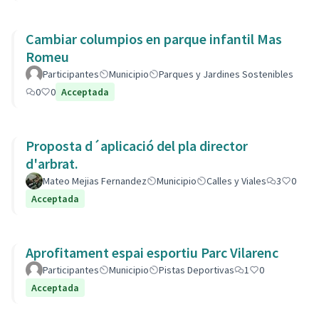
Cambiar columpios en parque infantil Mas
Romeu
Participantes
Municipio
Parques y Jardines Sostenibles
0
0
Acceptada
Proposta d´aplicació del pla director
d'arbrat.
Mateo Mejias Fernandez
Municipio
Calles y Viales
3
0
Acceptada
Aprofitament espai esportiu Parc Vilarenc
Participantes
Municipio
Pistas Deportivas
1
0
Acceptada