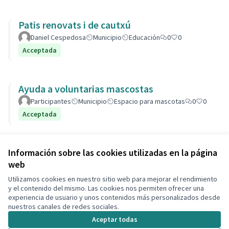
Patis renovats i de cautxú
Daniel Cespedosa
Municipio
Educación
0
0
Acceptada
Ayuda a voluntarias mascostas
Participantes
Municipio
Espacio para mascotas
0
0
Acceptada
Ver todas las propuestas retiradas
Información sobre las cookies utilizadas en la página
web
Utilizamos cookies en nuestro sitio web para mejorar el rendimiento
Términos y condiciones de uso
y el contenido del mismo. Las cookies nos permiten ofrecer una
Configuración de cookies
experiencia de usuario y unos contenidos más personalizados desde
Decidim Calafell en X
Decidim Calafell en Facebook
Decidim Calafell en YouTube
Decidim Calafell en GitHub
nuestros canales de redes sociales.
(Enlace externo)
(Enlace externo)
(Enlace externo)
(Enlace externo)
Aceptar todas