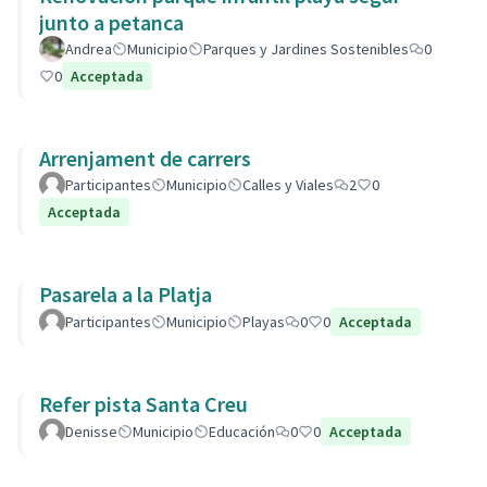
junto a petanca
Andrea
Municipio
Parques y Jardines Sostenibles
0
0
Acceptada
Arrenjament de carrers
Participantes
Municipio
Calles y Viales
2
0
Acceptada
Pasarela a la Platja
Participantes
Municipio
Playas
0
0
Acceptada
Refer pista Santa Creu
Denisse
Municipio
Educación
0
0
Acceptada