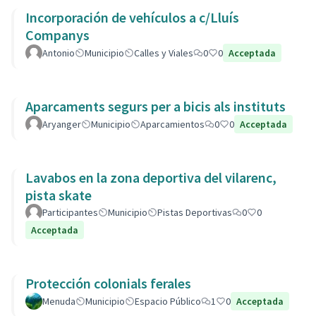
Incorporación de vehículos a c/Lluís
Companys
Antonio
Municipio
Calles y Viales
0
0
Acceptada
Aparcaments segurs per a bicis als instituts
Aryanger
Municipio
Aparcamientos
0
0
Acceptada
Lavabos en la zona deportiva del vilarenc,
pista skate
Participantes
Municipio
Pistas Deportivas
0
0
Acceptada
Protección colonials ferales
Menuda
Municipio
Espacio Público
1
0
Acceptada