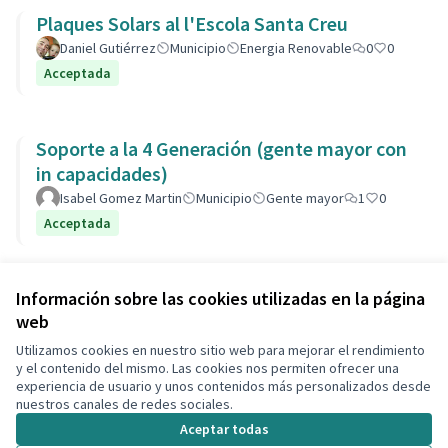
Plaques Solars al l'Escola Santa Creu
Daniel Gutiérrez
Municipio
Energia Renovable
0
0
Acceptada
Soporte a la 4 Generación (gente mayor con
in capacidades)
Isabel Gomez Martin
Municipio
Gente mayor
1
0
Acceptada
Ver todas las propuestas retiradas
Información sobre las cookies utilizadas en la página
web
Utilizamos cookies en nuestro sitio web para mejorar el rendimiento
Términos y condiciones de uso
y el contenido del mismo. Las cookies nos permiten ofrecer una
Configuración de cookies
experiencia de usuario y unos contenidos más personalizados desde
Decidim Calafell en X
Decidim Calafell en Facebook
Decidim Calafell en YouTube
Decidim Calafell en GitHub
nuestros canales de redes sociales.
(Enlace externo)
(Enlace externo)
(Enlace externo)
(Enlace externo)
Aceptar todas