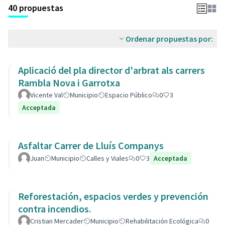
40 propuestas
Ordenar propuestas por:
Aplicació del pla director d'arbrat als carrers
Rambla Nova i Garrotxa
Vicente Val
Municipio
Espacio Público
0
3
Acceptada
Asfaltar Carrer de Lluís Companys
Juan
Municipio
Calles y Viales
0
3
Acceptada
Reforestación, espacios verdes y prevención
contra incendios.
Cristian Mercader
Municipio
Rehabilitación Ecológica
0