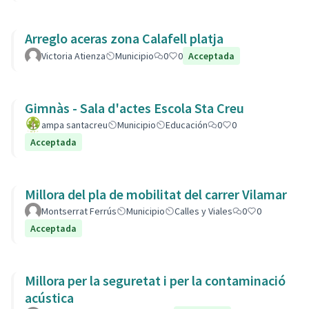
Arreglo aceras zona Calafell platja
Victoria Atienza
Municipio
0
0
Acceptada
Gimnàs - Sala d'actes Escola Sta Creu
ampa santacreu
Municipio
Educación
0
0
Acceptada
Millora del pla de mobilitat del carrer Vilamar
Montserrat Ferrús
Municipio
Calles y Viales
0
0
Acceptada
Millora per la seguretat i per la contaminació
acústica