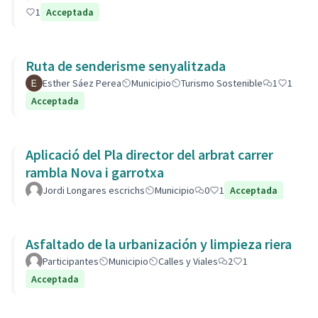
1
Acceptada
Ruta de senderisme senyalitzada
Esther Sáez Perea
Municipio
Turismo Sostenible
1
1
Acceptada
Aplicació del Pla director del arbrat carrer
rambla Nova i garrotxa
Jordi Longares escrichs
Municipio
0
1
Acceptada
Asfaltado de la urbanización y limpieza riera
Participantes
Municipio
Calles y Viales
2
1
Acceptada