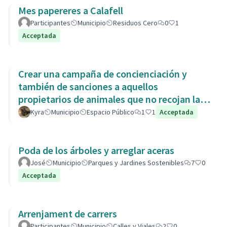
Mes papereres a Calafell
Participantes
Municipio
Residuos Cero
0
1
Acceptada
Crear una campaña de concienciación y
también de sanciones a aquellos
propietarios de animales que no recojan las
heces de las aceras. Es responsabili
Kyra
Municipio
Espacio Público
1
1
Acceptada
Poda de los árboles y arreglar aceras
José
Municipio
Parques y Jardines Sostenibles
7
0
Acceptada
Arrenjament de carrers
Participantes
Municipio
Calles y Viales
2
0