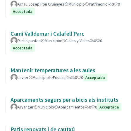
Arnau Josep Pou Cruanyes
Municipio
Patrimonio
0
0
Acceptada
Cami Valldemar i Calafell Parc
Participantes
Municipio
Calles y Viales
0
0
Acceptada
Mantenir temperatures a les aules
Javier
Municipio
Educación
0
0
Acceptada
Aparcaments segurs per a bicis als instituts
Aryanger
Municipio
Aparcamientos
0
0
Acceptada
Patis renovats i de cautxú