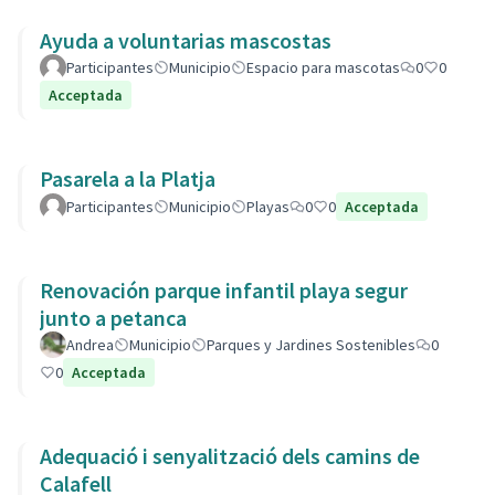
Ayuda a voluntarias mascostas
Participantes
Municipio
Espacio para mascotas
0
0
Acceptada
Pasarela a la Platja
Participantes
Municipio
Playas
0
0
Acceptada
Renovación parque infantil playa segur
junto a petanca
Andrea
Municipio
Parques y Jardines Sostenibles
0
0
Acceptada
Adequació i senyalització dels camins de
Calafell