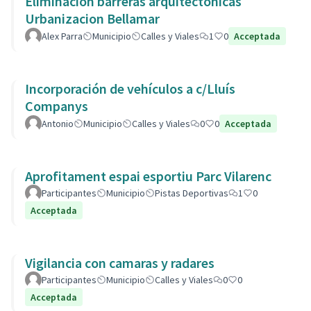
Eliminación barreras arquitectonicas
Urbanizacion Bellamar
Alex Parra
Municipio
Calles y Viales
1
0
Acceptada
Incorporación de vehículos a c/Lluís
Companys
Antonio
Municipio
Calles y Viales
0
0
Acceptada
Aprofitament espai esportiu Parc Vilarenc
Participantes
Municipio
Pistas Deportivas
1
0
Acceptada
Vigilancia con camaras y radares
Participantes
Municipio
Calles y Viales
0
0
Acceptada