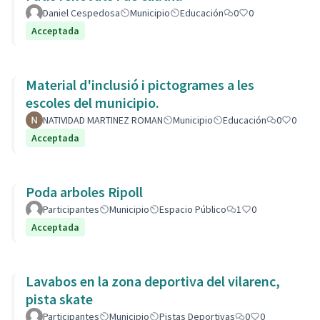
Daniel Cespedosa
Municipio
Educación
0
0
Acceptada
Material d'inclusió i pictogrames a les
escoles del municipio.
NATIVIDAD MARTINEZ ROMAN
Municipio
Educación
0
0
Acceptada
Poda arboles Ripoll
Participantes
Municipio
Espacio Público
1
0
Acceptada
Lavabos en la zona deportiva del vilarenc,
pista skate
Participantes
Municipio
Pistas Deportivas
0
0