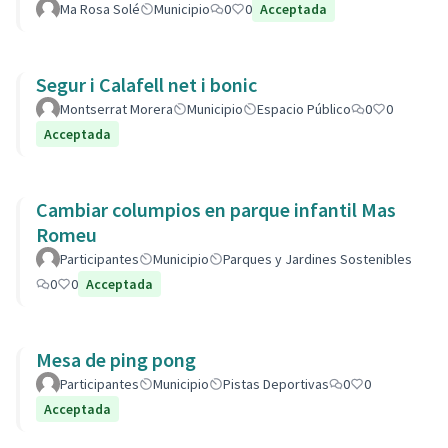
Ma Rosa Solé
Municipio
0
0
Acceptada
Segur i Calafell net i bonic
Montserrat Morera
Municipio
Espacio Público
0
0
Acceptada
Cambiar columpios en parque infantil Mas
Romeu
Participantes
Municipio
Parques y Jardines Sostenibles
0
0
Acceptada
Mesa de ping pong
Participantes
Municipio
Pistas Deportivas
0
0
Acceptada