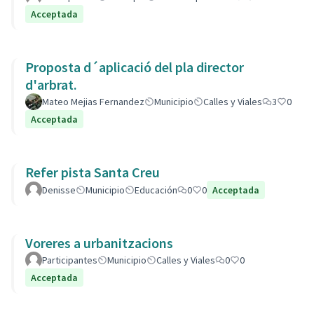
Acceptada
Proposta d´aplicació del pla director
d'arbrat.
Mateo Mejias Fernandez
Municipio
Calles y Viales
3
0
Acceptada
Refer pista Santa Creu
Denisse
Municipio
Educación
0
0
Acceptada
Voreres a urbanitzacions
Participantes
Municipio
Calles y Viales
0
0
Acceptada