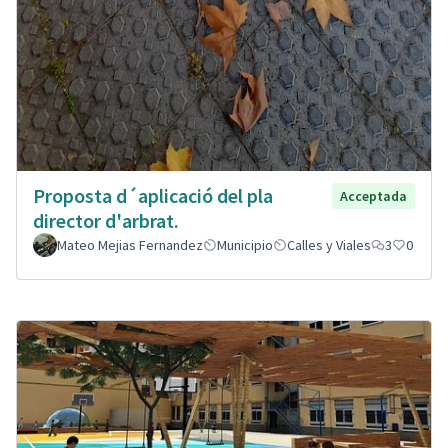
Proposta d´aplicació del pla
Acceptada
director d'arbrat.
Mateo Mejias Fernandez
Municipio
Calles y Viales
3
0