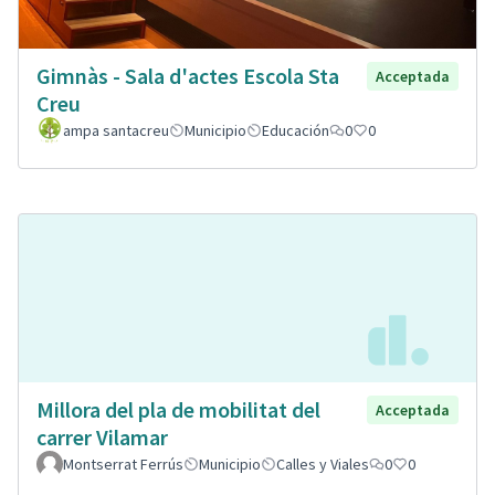
Gimnàs - Sala d'actes Escola Sta
Acceptada
Creu
ampa santacreu
Municipio
Educación
0
0
Millora del pla de mobilitat del
Acceptada
carrer Vilamar
Montserrat Ferrús
Municipio
Calles y Viales
0
0