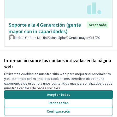
Soporte a la 4 Generación (gente
Acceptada
mayor con in capacidades)
Isabel Gomez Martin
Municipio
Gente mayor
1
0
Ver todas las propuestas retiradas
Información sobre las cookies utilizadas en la página
web
Utilizamos cookies en nuestro sitio web para mejorar el rendimiento
Términos y condiciones de uso
y el contenido del mismo. Las cookies nos permiten ofrecer una
Configuración de cookies
experiencia de usuario y unos contenidos más personalizados desde
Decidim Calafell en X
Decidim Calafell en Facebook
Decidim Calafell en YouTube
Decidim Calafell en GitHub
nuestros canales de redes sociales.
(Enlace externo)
(Enlace externo)
(Enlace externo)
(Enlace externo)
Aceptar todas
Rechazarlas
Con licenci
(Enlace exte
Configuración
(Enlace externo)
Web creada con
software libre
.