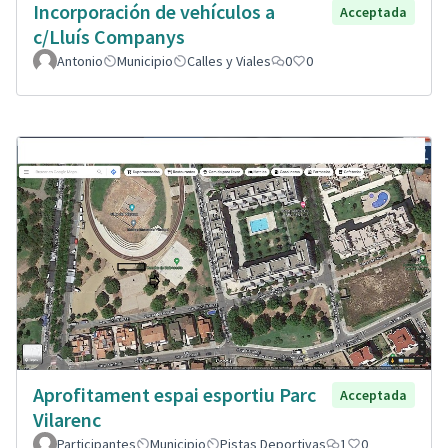
Incorporación de vehículos a
Acceptada
c/Lluís Companys
Antonio
Municipio
Calles y Viales
0
0
Aprofitament espai esportiu Parc
Acceptada
Vilarenc
Participantes
Municipio
Pistas Deportivas
1
0