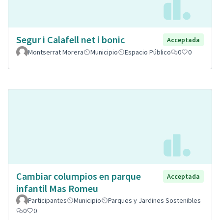
Segur i Calafell net i bonic
Acceptada
Montserrat Morera
Municipio
Espacio Público
0
0
Cambiar columpios en parque
Acceptada
infantil Mas Romeu
Participantes
Municipio
Parques y Jardines Sostenibles
0
0