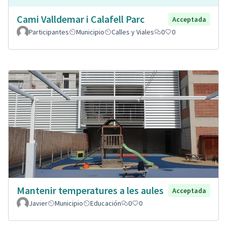
Cami Valldemar i Calafell Parc
Acceptada
Participantes
Municipio
Calles y Viales
0
0
Mantenir temperatures a les aules
Acceptada
Javier
Municipio
Educación
0
0