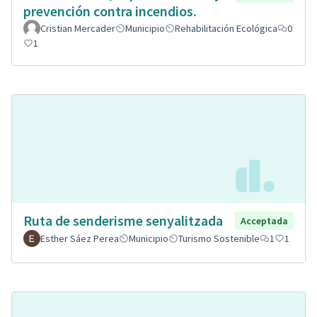
prevención contra incendios.
Cristian Mercader
Municipio
Rehabilitación Ecológica
0
1
Ruta de senderisme senyalitzada
Acceptada
Esther Sáez Perea
Municipio
Turismo Sostenible
1
1