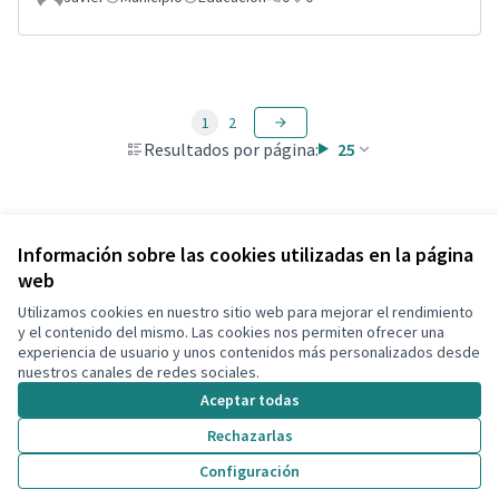
1
2
Resultados por página:
25
Ver todas las propuestas retiradas
Información sobre las cookies utilizadas en la página
web
Utilizamos cookies en nuestro sitio web para mejorar el rendimiento
Términos y condiciones de uso
y el contenido del mismo. Las cookies nos permiten ofrecer una
Configuración de cookies
experiencia de usuario y unos contenidos más personalizados desde
Decidim Calafell en X
Decidim Calafell en Facebook
Decidim Calafell en YouTube
Decidim Calafell en GitHub
nuestros canales de redes sociales.
(Enlace externo)
(Enlace externo)
(Enlace externo)
(Enlace externo)
Aceptar todas
Rechazarlas
Con licenci
(Enlace exte
Configuración
(Enlace externo)
Web creada con
software libre
.
(Enlace externo)