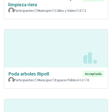
limpieza riera
Participantes
Municipio
Calles y Viales
2
1
Poda arboles Ripoll
Acceptada
Participantes
Municipio
Espacio Público
1
0