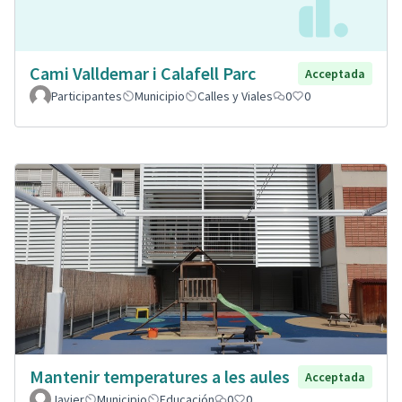
Cami Valldemar i Calafell Parc
Acceptada
Participantes
Municipio
Calles y Viales
0
0
Mantenir temperatures a les aules
Acceptada
Javier
Municipio
Educación
0
0