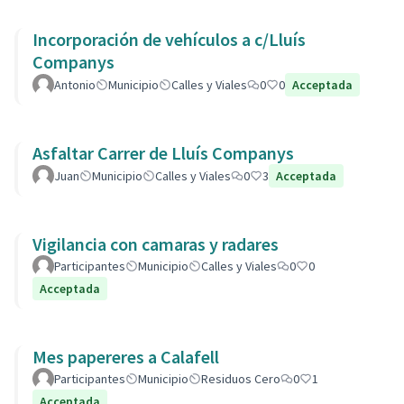
Incorporación de vehículos a c/Lluís
Companys
Antonio
Municipio
Calles y Viales
0
0
Acceptada
Asfaltar Carrer de Lluís Companys
Juan
Municipio
Calles y Viales
0
3
Acceptada
Vigilancia con camaras y radares
Participantes
Municipio
Calles y Viales
0
0
Acceptada
Mes papereres a Calafell
Participantes
Municipio
Residuos Cero
0
1
Acceptada