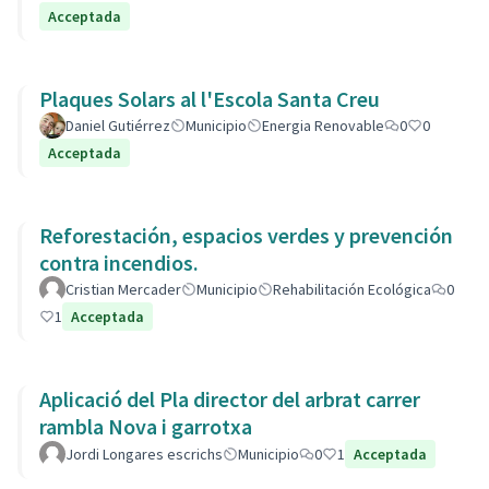
Acceptada
Plaques Solars al l'Escola Santa Creu
Daniel Gutiérrez
Municipio
Energia Renovable
0
0
Acceptada
Reforestación, espacios verdes y prevención
contra incendios.
Cristian Mercader
Municipio
Rehabilitación Ecológica
0
1
Acceptada
Aplicació del Pla director del arbrat carrer
rambla Nova i garrotxa
Jordi Longares escrichs
Municipio
0
1
Acceptada