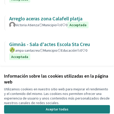
Arreglo aceras zona Calafell platja
Victoria Atienza
Municipio
0
0
Acceptada
Gimnàs - Sala d'actes Escola Sta Creu
ampa santacreu
Municipio
Educación
0
0
Acceptada
Ver todas las propuestas retiradas
Información sobre las cookies utilizadas en la página
web
Utilizamos cookies en nuestro sitio web para mejorar el rendimiento
Términos y condiciones de uso
y el contenido del mismo. Las cookies nos permiten ofrecer una
Configuración de cookies
experiencia de usuario y unos contenidos más personalizados desde
Decidim Calafell en X
Decidim Calafell en Facebook
Decidim Calafell en YouTube
Decidim Calafell en GitHub
nuestros canales de redes sociales.
(Enlace externo)
(Enlace externo)
(Enlace externo)
(Enlace externo)
Aceptar todas