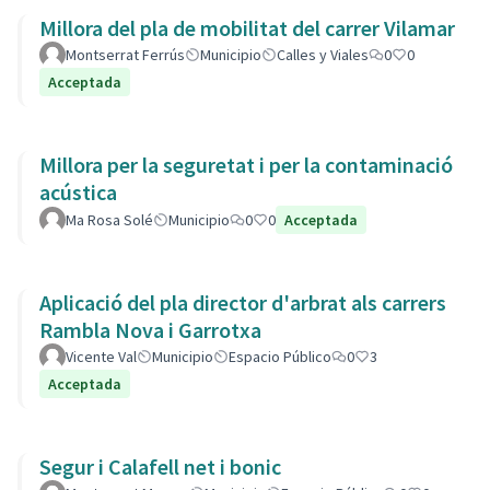
Millora del pla de mobilitat del carrer Vilamar
Montserrat Ferrús
Municipio
Calles y Viales
0
0
Acceptada
Millora per la seguretat i per la contaminació
acústica
Ma Rosa Solé
Municipio
0
0
Acceptada
Aplicació del pla director d'arbrat als carrers
Rambla Nova i Garrotxa
Vicente Val
Municipio
Espacio Público
0
3
Acceptada
Segur i Calafell net i bonic