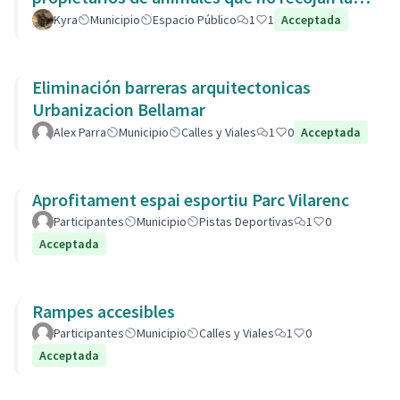
heces de las aceras. Es responsabili
Kyra
Municipio
Espacio Público
1
1
Acceptada
Eliminación barreras arquitectonicas
Urbanizacion Bellamar
Alex Parra
Municipio
Calles y Viales
1
0
Acceptada
Aprofitament espai esportiu Parc Vilarenc
Participantes
Municipio
Pistas Deportivas
1
0
Acceptada
Rampes accesibles
Participantes
Municipio
Calles y Viales
1
0
Acceptada