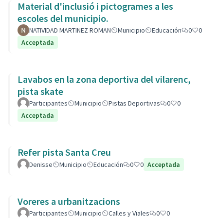
Material d'inclusió i pictogrames a les
escoles del municipio.
NATIVIDAD MARTINEZ ROMAN
Municipio
Educación
0
0
Acceptada
Lavabos en la zona deportiva del vilarenc,
pista skate
Participantes
Municipio
Pistas Deportivas
0
0
Acceptada
Refer pista Santa Creu
Denisse
Municipio
Educación
0
0
Acceptada
Voreres a urbanitzacions
Participantes
Municipio
Calles y Viales
0
0