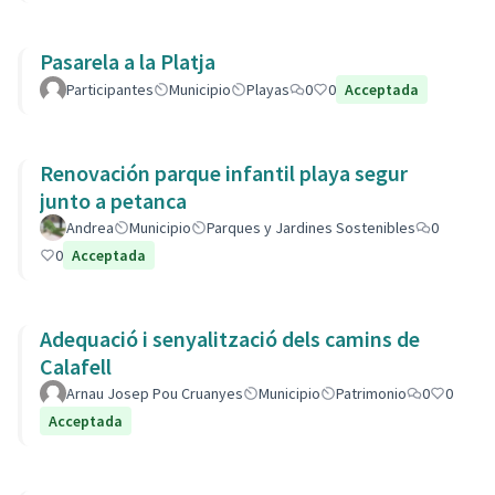
Pasarela a la Platja
Participantes
Municipio
Playas
0
0
Acceptada
Renovación parque infantil playa segur
junto a petanca
Andrea
Municipio
Parques y Jardines Sostenibles
0
0
Acceptada
Adequació i senyalització dels camins de
Calafell
Arnau Josep Pou Cruanyes
Municipio
Patrimonio
0
0
Acceptada