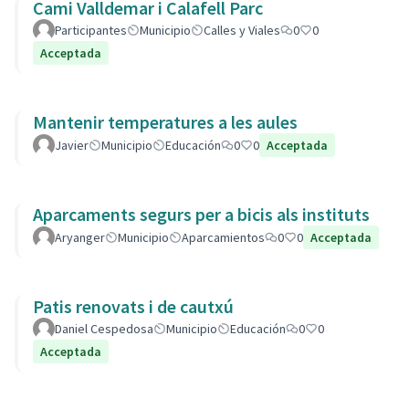
Cami Valldemar i Calafell Parc
Participantes
Municipio
Calles y Viales
0
0
Acceptada
Mantenir temperatures a les aules
Javier
Municipio
Educación
0
0
Acceptada
Aparcaments segurs per a bicis als instituts
Aryanger
Municipio
Aparcamientos
0
0
Acceptada
Patis renovats i de cautxú
Daniel Cespedosa
Municipio
Educación
0
0
Acceptada