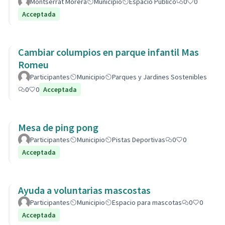
Montserrat Morera
Municipio
Espacio Público
0
0
Acceptada
Cambiar columpios en parque infantil Mas
Romeu
Participantes
Municipio
Parques y Jardines Sostenibles
0
0
Acceptada
Mesa de ping pong
Participantes
Municipio
Pistas Deportivas
0
0
Acceptada
Ayuda a voluntarias mascostas
Participantes
Municipio
Espacio para mascotas
0
0
Acceptada