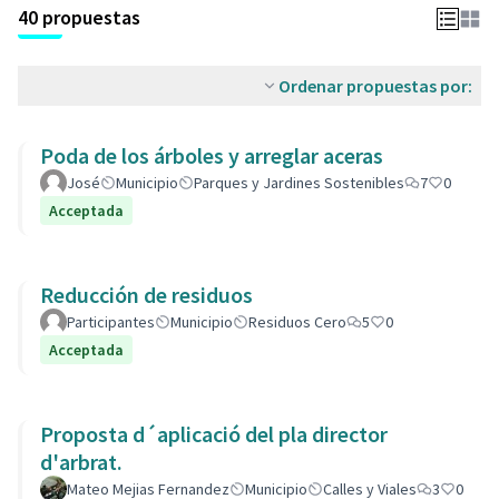
40 propuestas
Ordenar propuestas por:
Poda de los árboles y arreglar aceras
José
Municipio
Parques y Jardines Sostenibles
7
0
Acceptada
Reducción de residuos
Participantes
Municipio
Residuos Cero
5
0
Acceptada
Proposta d´aplicació del pla director
d'arbrat.
Mateo Mejias Fernandez
Municipio
Calles y Viales
3
0