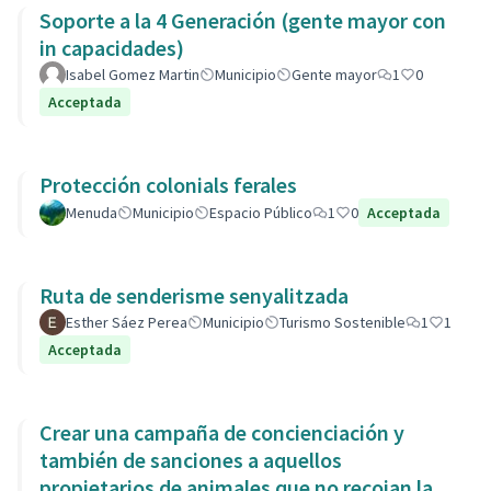
Soporte a la 4 Generación (gente mayor con
in capacidades)
Isabel Gomez Martin
Municipio
Gente mayor
1
0
Acceptada
Protección colonials ferales
Menuda
Municipio
Espacio Público
1
0
Acceptada
Ruta de senderisme senyalitzada
Esther Sáez Perea
Municipio
Turismo Sostenible
1
1
Acceptada
Crear una campaña de concienciación y
también de sanciones a aquellos
propietarios de animales que no recojan las