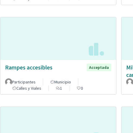
Rampes accesibles
Mi
Acceptada
ca
Participantes
Municipio
Calles y Viales
1
0