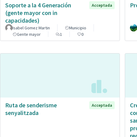
Soporte a la 4 Generación
Pr
Acceptada
(gente mayor con in
capacidades)
Isabel Gomez Martin
Municipio
Gente mayor
1
0
Ruta de senderisme
Cr
Acceptada
senyalitzada
co
sa
pr
re