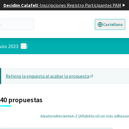
Decidim Calafell
-
Inscripciones Registro Participantes PAM
Castellano
Triar la llengua
E
Menú de usuario
ivos 2023
/
 el mapa
22
nte elemento es un mapa que presenta los componentes de esta pág
Rellena la enquesta al acabar la propuesta
(Abrir en una pesta
40 propuestas
Aleatorio
Reciente
A-Z (Alfabético)
Con más adhesio