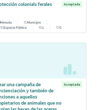
otección colonials ferales
Acceptada
Menuda
Municipio
Espacio Público
1
0
ear una campaña de
Acceptada
ncienciación y también de
nciones a aquellos
opietarios de animales que no
cojan las heces de las aceras.