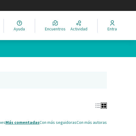
legir el idioma
Ayuda
Encuentros
Actividad
Entra
Leaflet
|
©
HERE maps
ina como puntos en el mapa. El elemento se puede utilizar con un 
ña nueva)
nes
Más comentadas
Con más seguidoras
Con más autoras