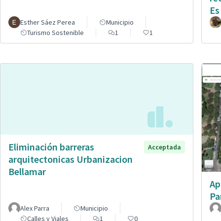
Es
Esther Sáez Perea
Municipio
Turismo Sostenible
1
1
Eliminación barreras
Acceptada
arquitectonicas Urbanizacion
Bellamar
Ap
Pa
Alex Parra
Municipio
Calles y Viales
1
0