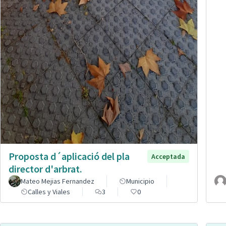
Proposta d´aplicació del pla
Acceptada
director d'arbrat.
Mateo Mejias Fernandez
Municipio
Calles y Viales
3
0