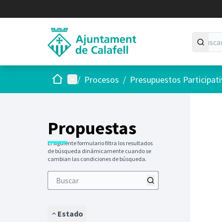
Inicio
Menú principal
/
Procesos
/
Presupuestos Participat
Saltar
El siguie
+
−
Propuestas
El siguiente formulario filtra los resultados
de búsqueda dinámicamente cuando se
cambian las condiciones de búsqueda.
Estado