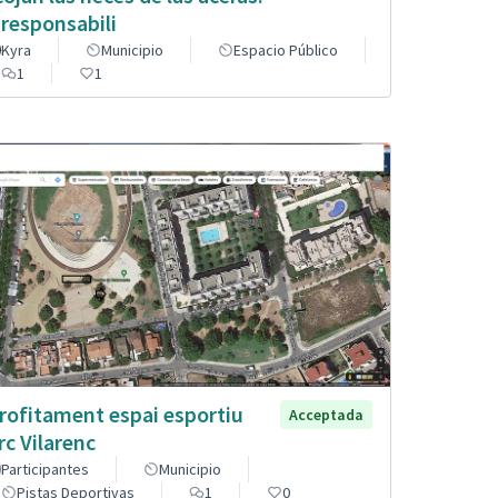
 responsabili
Kyra
Municipio
Espacio Público
1
1
rofitament espai esportiu
Acceptada
rc Vilarenc
Participantes
Municipio
Pistas Deportivas
1
0