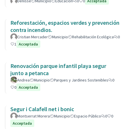
Denisse
Municipio
Educación
0
0
Acceptada
Reforestación, espacios verdes y prevención
contra incendios.
Cristian Mercader
Municipio
Rehabilitación Ecológica
0
1
Acceptada
Renovación parque infantil playa segur
junto a petanca
Andrea
Municipio
Parques y Jardines Sostenibles
0
0
Acceptada
Segur i Calafell net i bonic
Montserrat Morera
Municipio
Espacio Público
0
0
Acceptada