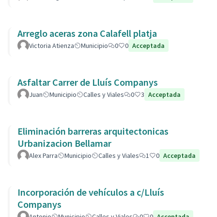
Arreglo aceras zona Calafell platja
Victoria Atienza
Municipio
0
0
Acceptada
Asfaltar Carrer de Lluís Companys
Juan
Municipio
Calles y Viales
0
3
Acceptada
Eliminación barreras arquitectonicas
Urbanizacion Bellamar
Alex Parra
Municipio
Calles y Viales
1
0
Acceptada
Incorporación de vehículos a c/Lluís
Companys
Antonio
Municipio
Calles y Viales
0
0
Acceptada