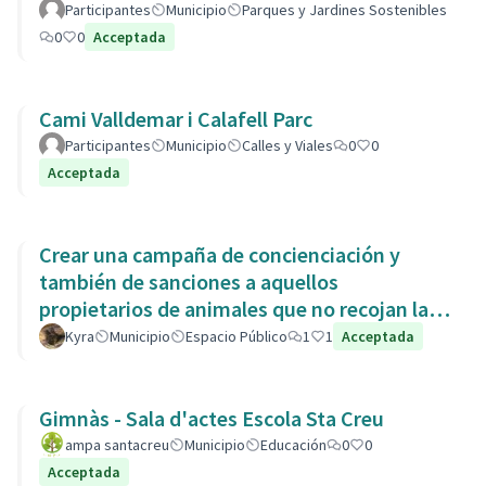
Participantes
Municipio
Parques y Jardines Sostenibles
0
0
Acceptada
Cami Valldemar i Calafell Parc
Participantes
Municipio
Calles y Viales
0
0
Acceptada
Crear una campaña de concienciación y
también de sanciones a aquellos
propietarios de animales que no recojan las
heces de las aceras. Es responsabili
Kyra
Municipio
Espacio Público
1
1
Acceptada
Gimnàs - Sala d'actes Escola Sta Creu
ampa santacreu
Municipio
Educación
0
0
Acceptada