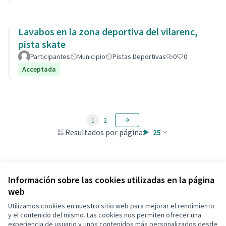
Lavabos en la zona deportiva del vilarenc,
pista skate
Participantes
Municipio
Pistas Deportivas
0
0
Acceptada
1
2
Resultados por página:
25
Ver todas las propuestas retiradas
Información sobre las cookies utilizadas en la página
web
Utilizamos cookies en nuestro sitio web para mejorar el rendimiento
Términos y condiciones de uso
y el contenido del mismo. Las cookies nos permiten ofrecer una
Configuración de cookies
experiencia de usuario y unos contenidos más personalizados desde
Decidim Calafell en X
Decidim Calafell en Facebook
Decidim Calafell en YouTube
Decidim Calafell en GitHub