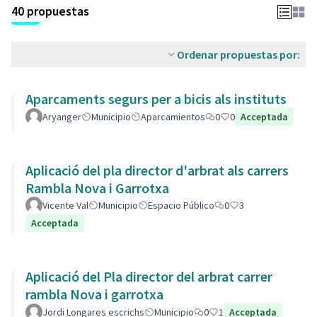
40 propuestas
Ordenar propuestas por:
Aparcaments segurs per a bicis als instituts
Aryanger
Municipio
Aparcamientos
0
0
Acceptada
Aplicació del pla director d'arbrat als carrers
Rambla Nova i Garrotxa
Vicente Val
Municipio
Espacio Público
0
3
Acceptada
Aplicació del Pla director del arbrat carrer
rambla Nova i garrotxa
Jordi Longares escrichs
Municipio
0
1
Acceptada