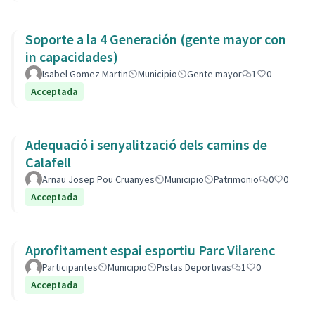
Soporte a la 4 Generación (gente mayor con
in capacidades)
Isabel Gomez Martin
Municipio
Gente mayor
1
0
Acceptada
Adequació i senyalització dels camins de
Calafell
Arnau Josep Pou Cruanyes
Municipio
Patrimonio
0
0
Acceptada
Aprofitament espai esportiu Parc Vilarenc
Participantes
Municipio
Pistas Deportivas
1
0
Acceptada