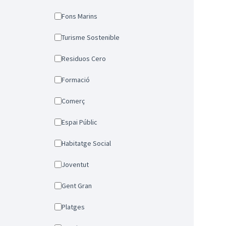
Fons Marins
Turisme Sostenible
Residuos Cero
Formació
Comerç
Espai Públic
Habitatge Social
Joventut
Gent Gran
Platges