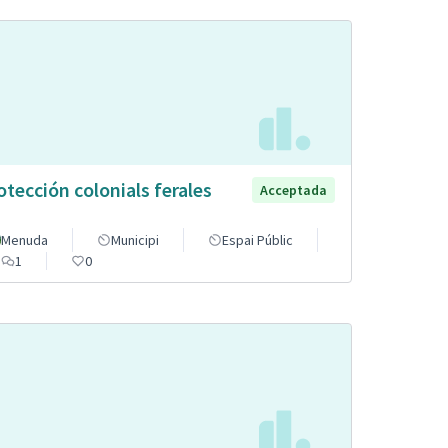
otección colonials ferales
Acceptada
Menuda
Municipi
Espai Públic
1
0