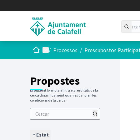
Inici
Menú principal
/
Processos
/
Pressupostos Participa
Saltar
El següen
+
−
Propostes
El següent formulari filtra els resultats de la
cerca dinàmicament quan es canvien les
condicions de la cerca.
Estat