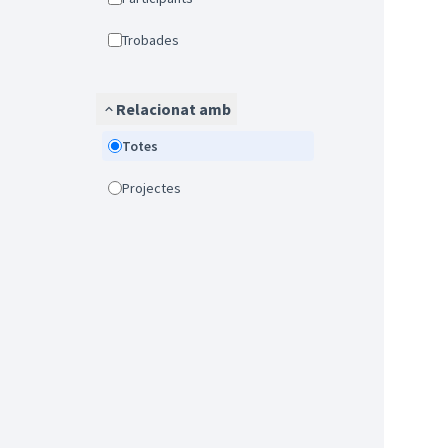
Trobades
Relacionat amb
Totes
Projectes