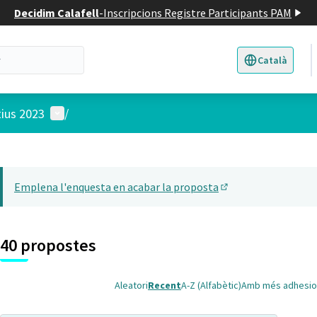
Decidim Calafell
-
Inscripcions Registre Participants PAM
Català
Triar la llengua
E
Menú d'usuari
tius 2023
/
 el mapa
22
t element és un mapa que presenta els components d'aquesta pàgina
Emplena l'enquesta en acabar la proposta
(Obrir en una pesta
40 propostes
Aleatori
Recent
A-Z (Alfabètic)
Amb més adhesio