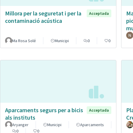
Millora per la seguretat i per la
Ma
Acceptada
contaminació acústica
pi
mu
Ma Rosa Solé
Municipi
0
0
Aparcaments segurs per a bicis
Pl
Acceptada
als instituts
Cr
Aryanger
Municipi
Aparcaments
0
0