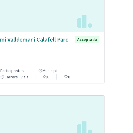
mi Valldemar i Calafell Parc
Acceptada
Participantes
Municipi
Carrers i Vials
0
0