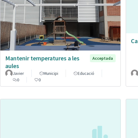
Ca
Mantenir temperatures a les
Acceptada
aules
Javier
Municipi
Educació
0
0