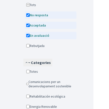
Tots
No resposta
Acceptada
En avaluació
Rebutjada
~ Categories
Totes
Comunicacions per un
desenvolupament sostenible
Rehabilitación ecológica
Energia Renovable