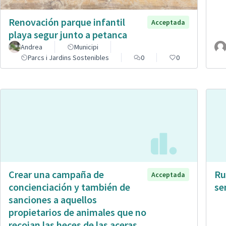
Renovación parque infantil
Acceptada
playa segur junto a petanca
Andrea
Municipi
Parcs i Jardins Sostenibles
0
0
Crear una campaña de
Ru
Acceptada
concienciación y también de
se
sanciones a aquellos
propietarios de animales que no
recojan las heces de las aceras.