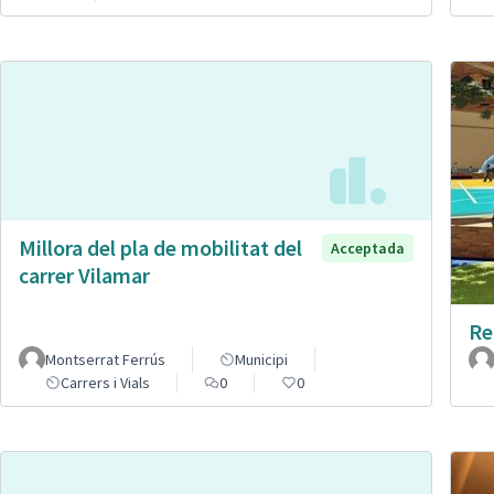
Millora del pla de mobilitat del
Acceptada
carrer Vilamar
Re
Montserrat Ferrús
Municipi
Carrers i Vials
0
0