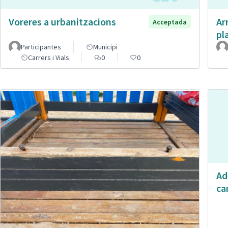
Voreres a urbanitzacions
Ar
Acceptada
pl
Participantes
Municipi
Carrers i Vials
0
0
Ad
ca