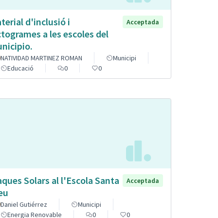
terial d'inclusió i
Acceptada
ctogrames a les escoles del
nicipio.
NATIVIDAD MARTINEZ ROMAN
Municipi
Educació
0
0
aques Solars al l'Escola Santa
Acceptada
eu
Daniel Gutiérrez
Municipi
Energia Renovable
0
0