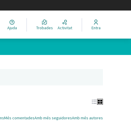
legir el idioma
Ajuda
Trobades
Activitat
Entra
Leaflet
|
©
HERE maps
 com a punts al mapa. L'element es pot fer servir amb un lector 
nya nova)
ns
Més comentades
Amb més seguidores
Amb més autores