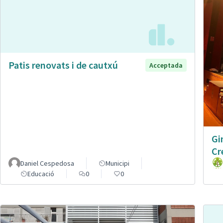
Patis renovats i de cautxú
Acceptada
Gi
Cr
Daniel Cespedosa
Municipi
Educació
0
0