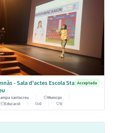
mnàs - Sala d'actes Escola Sta
Acceptada
eu
ampa santacreu
Municipi
Educació
0
0