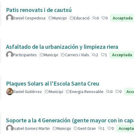
Patis renovats i de cautxú
Daniel Cespedosa
Municipi
Educació
0
0
Acceptada
Asfaltado de la urbanización y limpieza riera
Participantes
Municipi
Carrers i Vials
2
1
Acceptada
Plaques Solars al l'Escola Santa Creu
Daniel Gutiérrez
Municipi
Energia Renovable
0
0
Acc
Soporte a la 4 Generación (gente mayor con in 
Isabel Gomez Martin
Municipi
Gent Gran
1
0
Accept