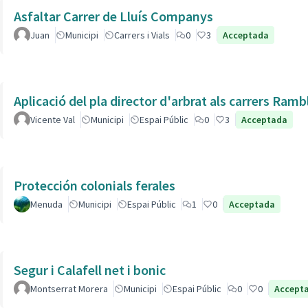
Asfaltar Carrer de Lluís Companys
Juan
Municipi
Carrers i Vials
0
3
Acceptada
Aplicació del pla director d'arbrat als carrers Ram
Vicente Val
Municipi
Espai Públic
0
3
Acceptada
Protección colonials ferales
Menuda
Municipi
Espai Públic
1
0
Acceptada
Segur i Calafell net i bonic
Montserrat Morera
Municipi
Espai Públic
0
0
Accept