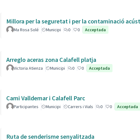
Millora per la seguretat i per la contaminació acús
Ma Rosa Solé
Municipi
0
0
Acceptada
Arreglo aceras zona Calafell platja
Victoria Atienza
Municipi
0
0
Acceptada
Cami Valldemar i Calafell Parc
Participantes
Municipi
Carrers i Vials
0
0
Acceptada
Ruta de senderisme senyalitzada