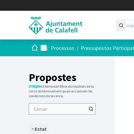
Inici
Menú principal
/
Processos
/
Pressupostos Participa
Saltar
El següen
+
−
Propostes
El següent formulari filtra els resultats de la
cerca dinàmicament quan es canvien les
condicions de la cerca.
Estat