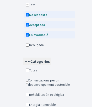
Tots
No resposta
Acceptada
En avaluació
Rebutjada
~ Categories
Totes
Comunicacions per un
desenvolupament sostenible
Rehabilitación ecológica
Energia Renovable