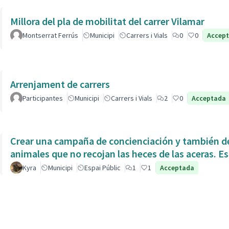
Millora del pla de mobilitat del carrer Vilamar
Montserrat Ferrús
Municipi
Carrers i Vials
0
0
Accep
Arrenjament de carrers
Participantes
Municipi
Carrers i Vials
2
0
Acceptada
Crear una campaña de concienciación y también de
animales que no recojan las heces de las aceras. Es
Kyra
Municipi
Espai Públic
1
1
Acceptada