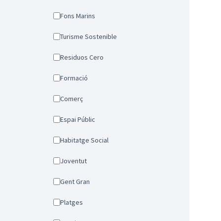
Fons Marins
Turisme Sostenible
Residuos Cero
Formació
Comerç
Espai Públic
Habitatge Social
Joventut
Gent Gran
Platges