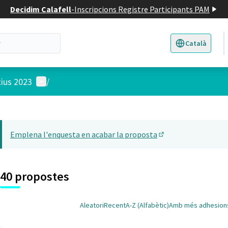
Decidim Calafell
-
Inscripcions Registre Participants PAM
Català
Triar la llengua
E
Menú d'usuari
tius 2023
/
 el mapa
t element és un mapa que presenta els components d'aquesta pàgina
Emplena l'enquesta en acabar la proposta
(Obrir en una pesta
40 propostes
Aleatori
Recent
A-Z (Alfabètic)
Amb més adhesion