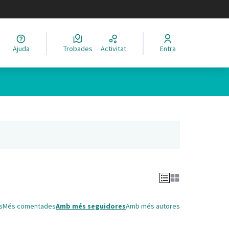
legir el idioma
Ajuda
Trobades
Activitat
Entra
Leaflet
|
©
HERE maps
 com a punts al mapa. L'element es pot fer servir amb un lector 
nya nova)
s
Més comentades
Amb més seguidores
Amb més autores