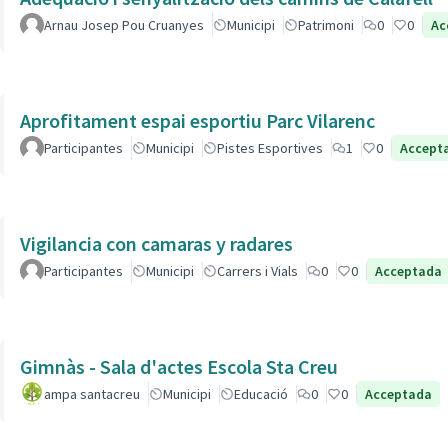
Arnau Josep Pou Cruanyes
Municipi
Patrimoni
0
0
Ac
Aprofitament espai esportiu Parc Vilarenc
Participantes
Municipi
Pistes Esportives
1
0
Accept
Vigilancia con camaras y radares
Participantes
Municipi
Carrers i Vials
0
0
Acceptada
Gimnàs - Sala d'actes Escola Sta Creu
ampa santacreu
Municipi
Educació
0
0
Acceptada