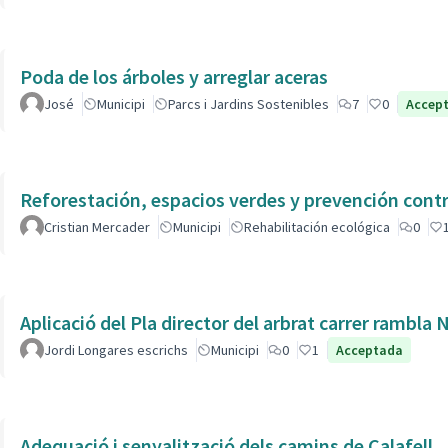
Poda de los árboles y arreglar aceras
José
Municipi
Parcs i Jardins Sostenibles
7
0
Accep
Reforestación, espacios verdes y prevención contr
Cristian Mercader
Municipi
Rehabilitación ecológica
0
Aplicació del Pla director del arbrat carrer rambla 
Jordi Longares escrichs
Municipi
0
1
Acceptada
Adequació i senyalització dels camins de Calafell