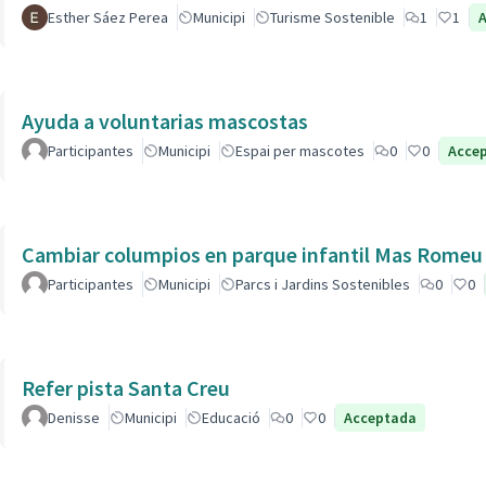
Esther Sáez Perea
Municipi
Turisme Sostenible
1
1
Ayuda a voluntarias mascostas
Participantes
Municipi
Espai per mascotes
0
0
Acce
Cambiar columpios en parque infantil Mas Romeu
Participantes
Municipi
Parcs i Jardins Sostenibles
0
0
Refer pista Santa Creu
Denisse
Municipi
Educació
0
0
Acceptada