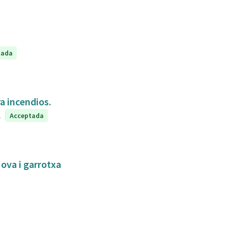
tada
a incendios.
1
Acceptada
Nova i garrotxa