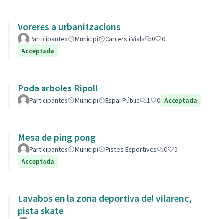
Voreres a urbanitzacions
Participantes
Municipi
Carrers i Vials
0
0
Acceptada
Poda arboles Ripoll
Participantes
Municipi
Espai Públic
1
0
Acceptada
Mesa de ping pong
Participantes
Municipi
Pistes Esportives
0
0
Acceptada
Lavabos en la zona deportiva del vilarenc,
pista skate