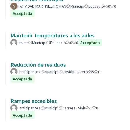
NATIVIDAD MARTINEZ ROMAN
Municipi
Educació
0
0
Acceptada
Mantenir temperatures a les aules
Javier
Municipi
Educació
0
0
Acceptada
Reducción de residuos
Participantes
Municipi
Residuos Cero
5
0
Acceptada
Rampes accesibles
Participantes
Municipi
Carrers i Vials
1
0
Acceptada