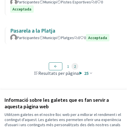
Participantes
Municipi
Pistes Esportives
0
0
Acceptada
Pasarela a la Platja
Participantes
Municipi
Platges
0
0
Acceptada
1
2
Resultats per pàgina:
25
Veure totes les propostes retirades
Informació sobre les galetes que es fan servir a
aquesta pàgina web
Utilitzem galetes en el nostre lloc web per a millorar el rendiment i el
Termes i condicions d'ús
contingut d'aquest. Les galetes ens permeten oferir una experiència
Configuració de les galetes
d'usuari i uns continguts més personalitzats des dels nostres canals
Decidim Calafell a X
Decidim Calafell a Facebook
Decidim Calafell a YouTube
Decidim Calafell a GitHub