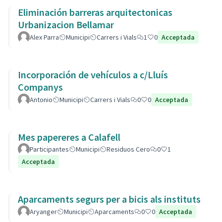
Eliminación barreras arquitectonicas
Urbanizacion Bellamar
Alex Parra
Municipi
Carrers i Vials
1
0
Acceptada
Incorporación de vehículos a c/Lluís
Companys
Antonio
Municipi
Carrers i Vials
0
0
Acceptada
Mes papereres a Calafell
Participantes
Municipi
Residuos Cero
0
1
Acceptada
Aparcaments segurs per a bicis als instituts
Aryanger
Municipi
Aparcaments
0
0
Acceptada