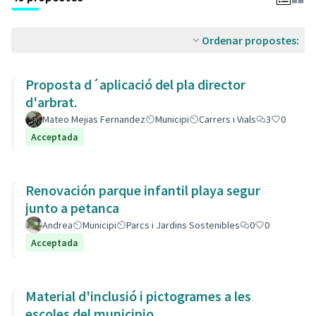
Ordenar propostes:
Proposta d´aplicació del pla director
d'arbrat.
Mateo Mejias Fernandez
Municipi
Carrers i Vials
3
0
Acceptada
Renovación parque infantil playa segur
junto a petanca
Andrea
Municipi
Parcs i Jardins Sostenibles
0
0
Acceptada
Material d'inclusió i pictogrames a les
escoles del municipio.