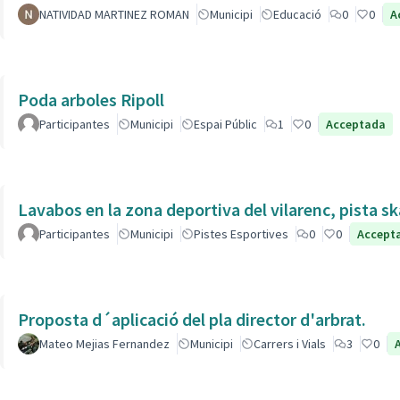
NATIVIDAD MARTINEZ ROMAN
Municipi
Educació
0
0
A
Poda arboles Ripoll
Participantes
Municipi
Espai Públic
1
0
Acceptada
Lavabos en la zona deportiva del vilarenc, pista s
Participantes
Municipi
Pistes Esportives
0
0
Accept
Proposta d´aplicació del pla director d'arbrat.
Mateo Mejias Fernandez
Municipi
Carrers i Vials
3
0