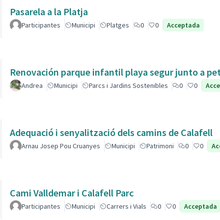
Pasarela a la Platja
Participantes
Municipi
Platges
0
0
Acceptada
Renovación parque infantil playa segur junto a pe
Andrea
Municipi
Parcs i Jardins Sostenibles
0
0
Acc
Adequació i senyalització dels camins de Calafell
Arnau Josep Pou Cruanyes
Municipi
Patrimoni
0
0
Ac
Cami Valldemar i Calafell Parc
Participantes
Municipi
Carrers i Vials
0
0
Acceptada