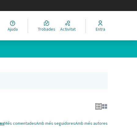
legir el idioma
Ajuda
Trobades
Activitat
Entra
Leaflet
|
©
HERE maps
 com a punts al mapa. L'element es pot fer servir amb un lector 
nya nova)
ns
Més comentades
Amb més seguidores
Amb més autores