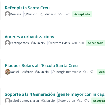
Refer pista Santa Creu
Denisse
Municipi
Educació
0
0
Acceptada
Voreres a urbanitzacions
Participantes
Municipi
Carrers i Vials
0
0
Acceptada
Plaques Solars al l'Escola Santa Creu
Daniel Gutiérrez
Municipi
Energia Renovable
0
0
Acc
Soporte a la 4 Generación (gente mayor con in 
Isabel Gomez Martin
Municipi
Gent Gran
1
0
Accept