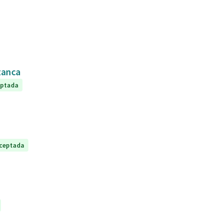
tanca
eptada
ceptada