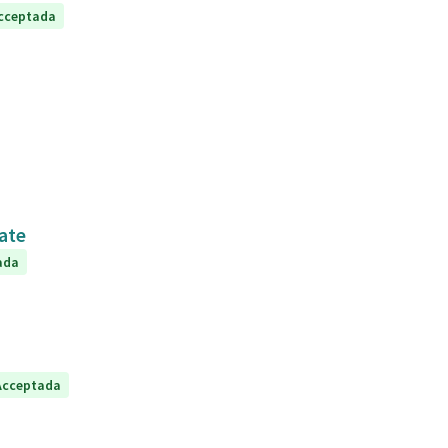
cceptada
kate
ada
Acceptada