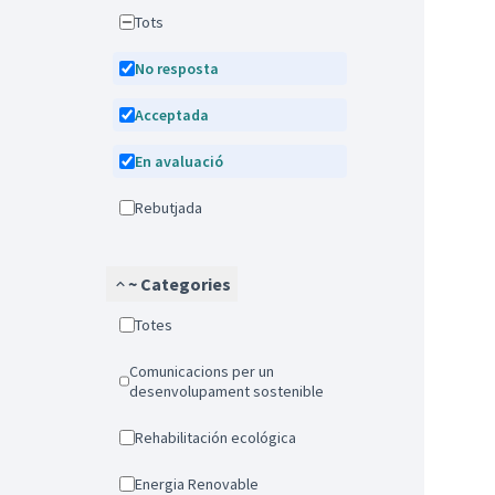
Tots
No resposta
Acceptada
En avaluació
Rebutjada
~ Categories
Totes
Comunicacions per un
desenvolupament sostenible
Rehabilitación ecológica
Energia Renovable