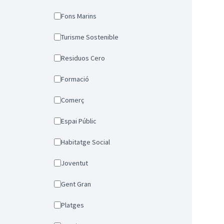
Fons Marins
Turisme Sostenible
Residuos Cero
Formació
Comerç
Espai Públic
Habitatge Social
Joventut
Gent Gran
Platges