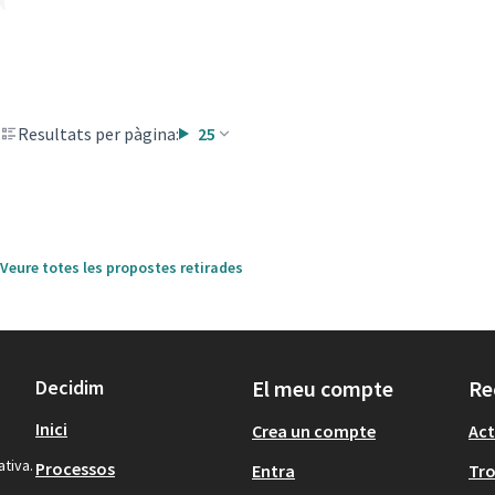
Resultats per pàgina:
25
Veure totes les propostes retirades
Decidim
El meu compte
Re
Inici
Crea un compte
Act
ativa.
Processos
Entra
Tr