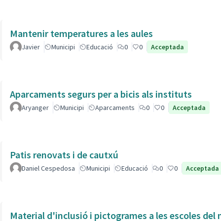
Mantenir temperatures a les aules
Javier
Municipi
Educació
0
0
Acceptada
Aparcaments segurs per a bicis als instituts
Aryanger
Municipi
Aparcaments
0
0
Acceptada
Patis renovats i de cautxú
Daniel Cespedosa
Municipi
Educació
0
0
Acceptada
Material d'inclusió i pictogrames a les escoles del