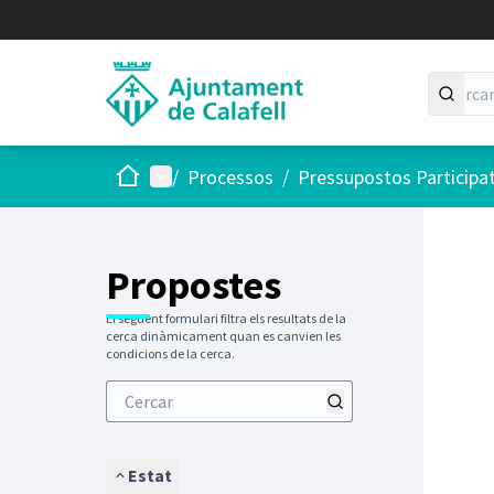
Inici
Menú principal
/
Processos
/
Pressupostos Participa
Saltar
El següen
+
−
Propostes
El següent formulari filtra els resultats de la
cerca dinàmicament quan es canvien les
condicions de la cerca.
Estat