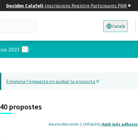
Decidim Calafell
-
Inscripcions Registre Participants PAM
Català
Triar la llengua
E
Menú d'usuari
tius 2023
/
 el mapa
t element és un mapa que presenta els components d'aquesta pàgina
Emplena l'enquesta en acabar la proposta
(Obrir en una pesta
40 propostes
Aleatori
Recent
A-Z (Alfabètic)
Amb més adhesio