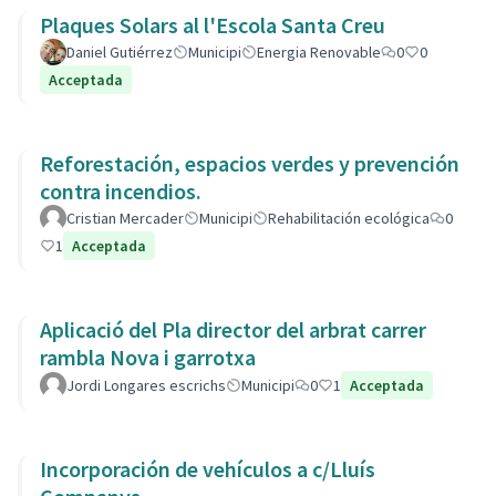
Plaques Solars al l'Escola Santa Creu
Daniel Gutiérrez
Municipi
Energia Renovable
0
0
Acceptada
Reforestación, espacios verdes y prevención
contra incendios.
Cristian Mercader
Municipi
Rehabilitación ecológica
0
1
Acceptada
Aplicació del Pla director del arbrat carrer
rambla Nova i garrotxa
Jordi Longares escrichs
Municipi
0
1
Acceptada
Incorporación de vehículos a c/Lluís