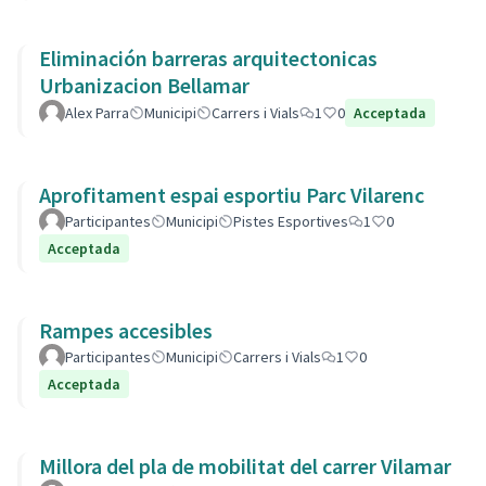
Eliminación barreras arquitectonicas
Urbanizacion Bellamar
Alex Parra
Municipi
Carrers i Vials
1
0
Acceptada
Aprofitament espai esportiu Parc Vilarenc
Participantes
Municipi
Pistes Esportives
1
0
Acceptada
Rampes accesibles
Participantes
Municipi
Carrers i Vials
1
0
Acceptada
Millora del pla de mobilitat del carrer Vilamar