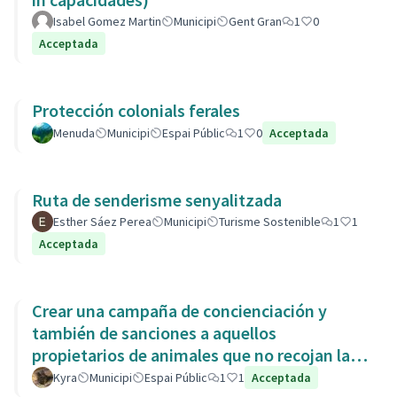
Isabel Gomez Martin
Municipi
Gent Gran
1
0
Acceptada
Protección colonials ferales
Menuda
Municipi
Espai Públic
1
0
Acceptada
Ruta de senderisme senyalitzada
Esther Sáez Perea
Municipi
Turisme Sostenible
1
1
Acceptada
Crear una campaña de concienciación y
también de sanciones a aquellos
propietarios de animales que no recojan las
heces de las aceras. Es responsabili
Kyra
Municipi
Espai Públic
1
1
Acceptada