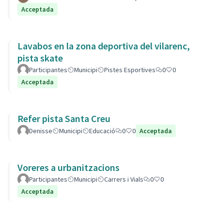
Acceptada
Lavabos en la zona deportiva del vilarenc,
pista skate
Participantes
Municipi
Pistes Esportives
0
0
Acceptada
Refer pista Santa Creu
Denisse
Municipi
Educació
0
0
Acceptada
Voreres a urbanitzacions
Participantes
Municipi
Carrers i Vials
0
0
Acceptada