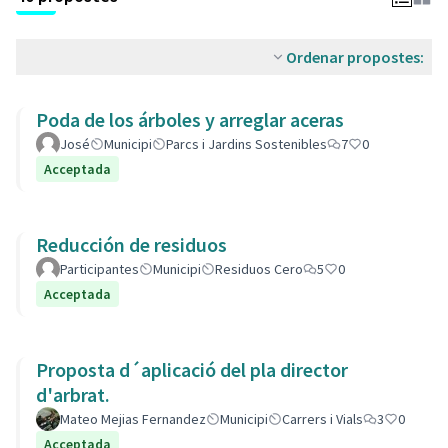
Ordenar propostes:
Poda de los árboles y arreglar aceras
José
Municipi
Parcs i Jardins Sostenibles
7
0
Acceptada
Reducción de residuos
Participantes
Municipi
Residuos Cero
5
0
Acceptada
Proposta d´aplicació del pla director
d'arbrat.
Mateo Mejias Fernandez
Municipi
Carrers i Vials
3
0
Acceptada