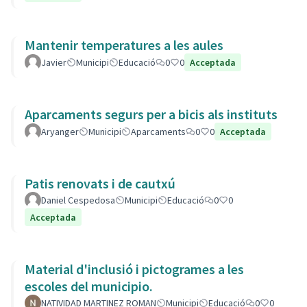
Mantenir temperatures a les aules
Javier
Municipi
Educació
0
0
Acceptada
Aparcaments segurs per a bicis als instituts
Aryanger
Municipi
Aparcaments
0
0
Acceptada
Patis renovats i de cautxú
Daniel Cespedosa
Municipi
Educació
0
0
Acceptada
Material d'inclusió i pictogrames a les
escoles del municipio.
NATIVIDAD MARTINEZ ROMAN
Municipi
Educació
0
0