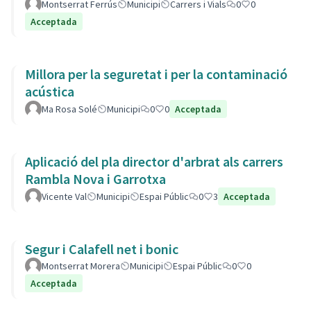
Montserrat Ferrús
Municipi
Carrers i Vials
0
0
Acceptada
Millora per la seguretat i per la contaminació
acústica
Ma Rosa Solé
Municipi
0
0
Acceptada
Aplicació del pla director d'arbrat als carrers
Rambla Nova i Garrotxa
Vicente Val
Municipi
Espai Públic
0
3
Acceptada
Segur i Calafell net i bonic
Montserrat Morera
Municipi
Espai Públic
0
0
Acceptada