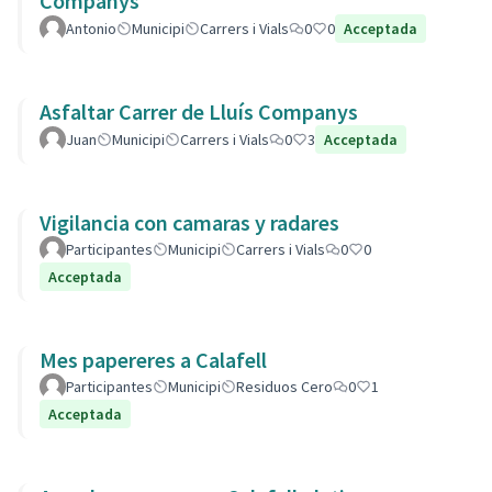
Companys
Antonio
Municipi
Carrers i Vials
0
0
Acceptada
Asfaltar Carrer de Lluís Companys
Juan
Municipi
Carrers i Vials
0
3
Acceptada
Vigilancia con camaras y radares
Participantes
Municipi
Carrers i Vials
0
0
Acceptada
Mes papereres a Calafell
Participantes
Municipi
Residuos Cero
0
1
Acceptada