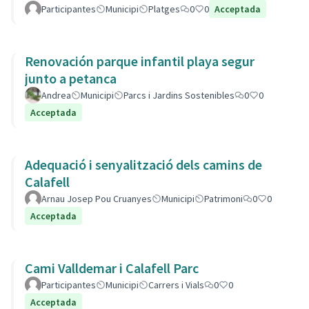
Participantes
Municipi
Platges
0
0
Acceptada
Renovación parque infantil playa segur
junto a petanca
Andrea
Municipi
Parcs i Jardins Sostenibles
0
0
Acceptada
Adequació i senyalització dels camins de
Calafell
Arnau Josep Pou Cruanyes
Municipi
Patrimoni
0
0
Acceptada
Cami Valldemar i Calafell Parc
Participantes
Municipi
Carrers i Vials
0
0
Acceptada