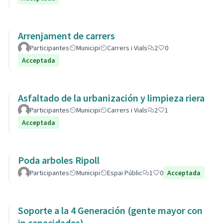
Arrenjament de carrers
Participantes
Municipi
Carrers i Vials
2
0
Acceptada
Asfaltado de la urbanización y limpieza riera
Participantes
Municipi
Carrers i Vials
2
1
Acceptada
Poda arboles Ripoll
Participantes
Municipi
Espai Públic
1
0
Acceptada
Soporte a la 4 Generación (gente mayor con
in capacidades)