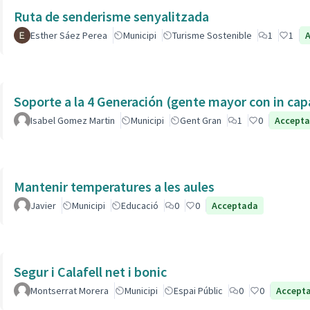
Ruta de senderisme senyalitzada
Esther Sáez Perea
Municipi
Turisme Sostenible
1
1
Soporte a la 4 Generación (gente mayor con in 
Isabel Gomez Martin
Municipi
Gent Gran
1
0
Accept
Mantenir temperatures a les aules
Javier
Municipi
Educació
0
0
Acceptada
Segur i Calafell net i bonic
Montserrat Morera
Municipi
Espai Públic
0
0
Accept