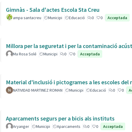
Gimnàs - Sala d'actes Escola Sta Creu
ampa santacreu
Municipi
Educació
0
0
Acceptada
Millora per la seguretat i per la contaminació acús
Ma Rosa Solé
Municipi
0
0
Acceptada
Material d'inclusió i pictogrames a les escoles del
NATIVIDAD MARTINEZ ROMAN
Municipi
Educació
0
0
A
Aparcaments segurs per a bicis als instituts
Aryanger
Municipi
Aparcaments
0
0
Acceptada