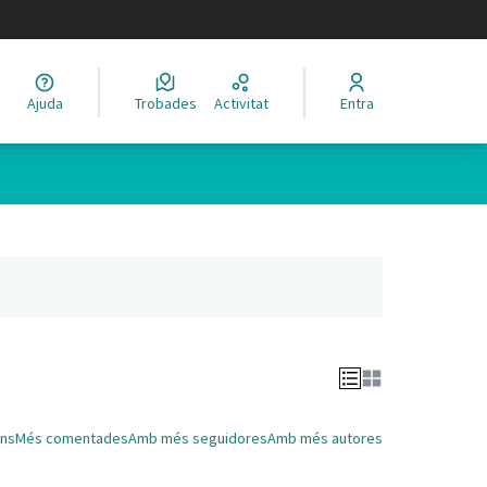
legir el idioma
Ajuda
Trobades
Activitat
Entra
Leaflet
|
©
HERE maps
 com a punts al mapa. L'element es pot fer servir amb un lector 
nya nova)
ns
Més comentades
Amb més seguidores
Amb més autores