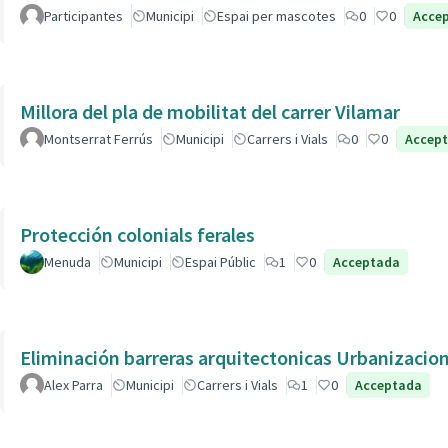
Participantes
Municipi
Espai per mascotes
0
0
Acce
Millora del pla de mobilitat del carrer Vilamar
Montserrat Ferrús
Municipi
Carrers i Vials
0
0
Accep
Protección colonials ferales
Menuda
Municipi
Espai Públic
1
0
Acceptada
Eliminación barreras arquitectonicas Urbanizacio
Alex Parra
Municipi
Carrers i Vials
1
0
Acceptada