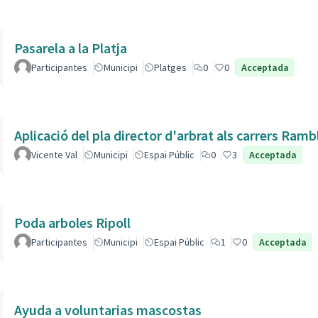
Pasarela a la Platja
Participantes
Municipi
Platges
0
0
Acceptada
Aplicació del pla director d'arbrat als carrers Ram
Vicente Val
Municipi
Espai Públic
0
3
Acceptada
Poda arboles Ripoll
Participantes
Municipi
Espai Públic
1
0
Acceptada
Ayuda a voluntarias mascostas