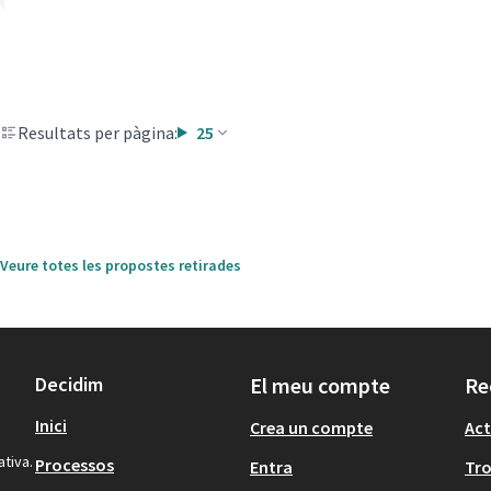
Resultats per pàgina:
25
Veure totes les propostes retirades
Decidim
El meu compte
Re
Inici
Crea un compte
Act
ativa.
Processos
Entra
Tr