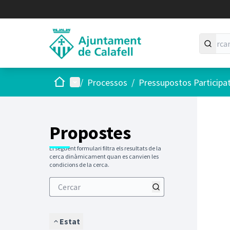
Inici
Menú principal
/
Processos
/
Pressupostos Participa
Saltar
El següen
+
−
Propostes
El següent formulari filtra els resultats de la
cerca dinàmicament quan es canvien les
condicions de la cerca.
Estat