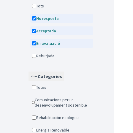
Tots
No resposta
Acceptada
En avaluació
Rebutjada
~ Categories
Totes
Comunicacions per un
desenvolupament sostenible
Rehabilitación ecológica
Energia Renovable