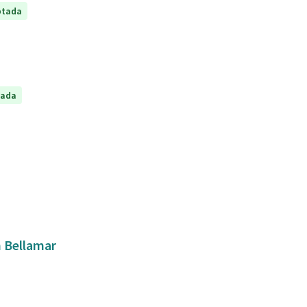
ptada
tada
n Bellamar