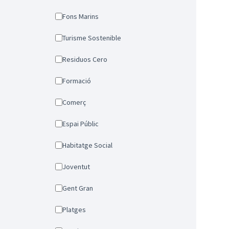
Fons Marins
Turisme Sostenible
Residuos Cero
Formació
Comerç
Espai Públic
Habitatge Social
Joventut
Gent Gran
Platges